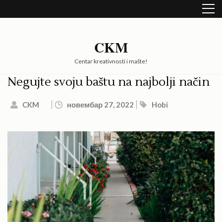
Skip
to
content
(Press
CKM
Enter)
Centar kreativnosti i mašte!
Negujte svoju baštu na najbolji način
CKM
новембар 27, 2022
Hobi