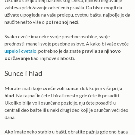
Ukoliko ste ljubitelj baštenskog cveća, njihovo negovanje
zahteva pridržavanje određenih pravila. Da biste mogli da
uživate u pogledu na vašu prelepu, cvetnu baštu, najbolje je da
naučite nešto više o
potrebnoj nezi.
Svako cveće ima neke svoje posebne osobine, svoje
prednosti, mane i svoje posebne uslove. A kako bi vaše cveće
uspelo i cvetalo
, potrebno je da znate
pravila za njihovo
održavanje
kao i njihove slabosti.
Sunce i hlad
Morate znati koje
cveće voli sunce
, dok kojem više
prija
hlad
. Na taj način ćete i birati mesto gde ćete ih posaditi.
Ukoliko bilja voli osunčane pozicije, nju ćete posaditi u
centrali deo bašte ili u neki drugi deo koji je osunčan veći deo
dana.
Ako imate neko stablo u bašti, obratite pažnju gde ono baca