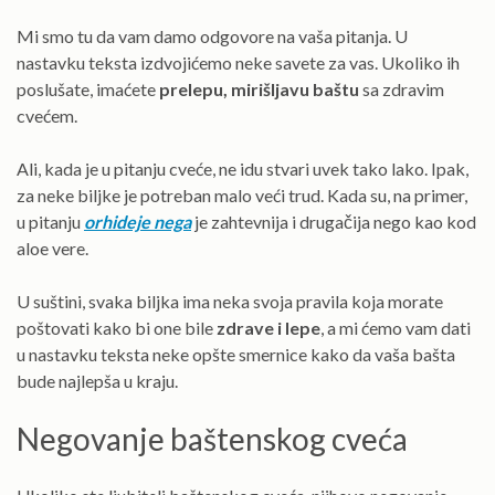
Mi smo tu da vam damo odgovore na vaša pitanja. U
nastavku teksta izdvojićemo neke savete za vas. Ukoliko ih
poslušate, imaćete
prelepu, mirišljavu baštu
sa zdravim
cvećem.
Ali, kada je u pitanju cveće, ne idu stvari uvek tako lako. Ipak,
za neke biljke je potreban malo veći trud. Kada su, na primer,
u pitanju
orhideje nega
je zahtevnija i drugačija nego kao kod
aloe vere.
U suštini, svaka biljka ima neka svoja pravila koja morate
poštovati kako bi one bile
zdrave i lepe
, a mi ćemo vam dati
u nastavku teksta neke opšte smernice kako da vaša bašta
bude najlepša u kraju.
Negovanje baštenskog cveća