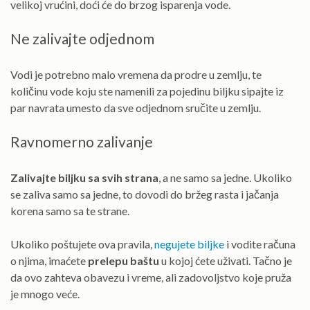
velikoj vrućini, doći će do brzog isparenja vode.
Ne zalivajte odjednom
Vodi je potrebno malo vremena da prodre u zemlju, te
količinu vode koju ste namenili za pojedinu biljku sipajte iz
par navrata umesto da sve odjednom sručite u zemlju.
Ravnomerno zalivanje
Zalivajte biljku sa svih strana
, a ne samo sa jedne. Ukoliko
se zaliva samo sa jedne, to dovodi do bržeg rasta i jačanja
korena samo sa te strane.
Ukoliko poštujete ova pravila,
negujete biljke
i vodite računa
o njima, imaćete
prelepu baštu
u kojoj ćete uživati. Tačno je
da ovo zahteva obavezu i vreme, ali zadovoljstvo koje pruža
je mnogo veće.