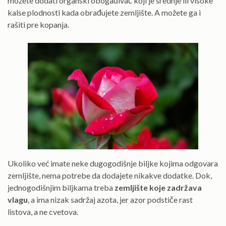
možete dodati organski obogađivač koji je srednje ili visoke
kalse plodnosti kada obrađujete zemljište. A možete ga i
rašiti pre kopanja.
Ukoliko već imate neke dugogodišnje biljke kojima odgovara
zemljište, nema potrebe da dodajete nikakve dodatke. Dok,
jednogodišnjim biljkama treba
zemljište koje zadržava
vlagu
, a ima nizak sadržaj azota, jer azor podstiče rast
listova, a ne cvetova.