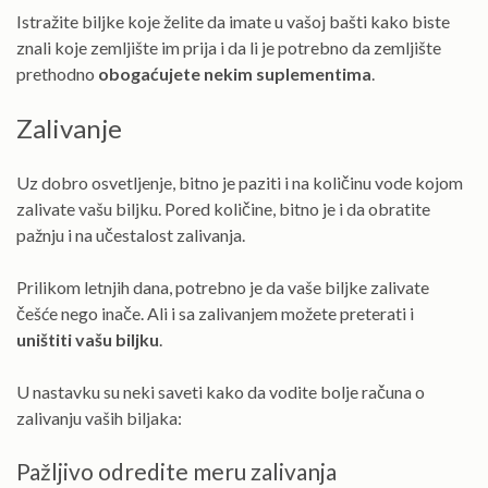
Istražite biljke koje želite da imate u vašoj bašti kako biste
znali koje zemljište im prija i da li je potrebno da zemljište
prethodno
obogaćujete nekim suplementima
.
Zalivanje
Uz dobro osvetljenje, bitno je paziti i na količinu vode kojom
zalivate vašu biljku. Pored količine, bitno je i da obratite
pažnju i na učestalost zalivanja.
Prilikom letnjih dana, potrebno je da vaše biljke zalivate
češće nego inače. Ali i sa zalivanjem možete preterati i
uništiti vašu biljku
.
U nastavku su neki saveti kako da vodite bolje računa o
zalivanju vaših biljaka:
Pažljivo odredite meru zalivanja