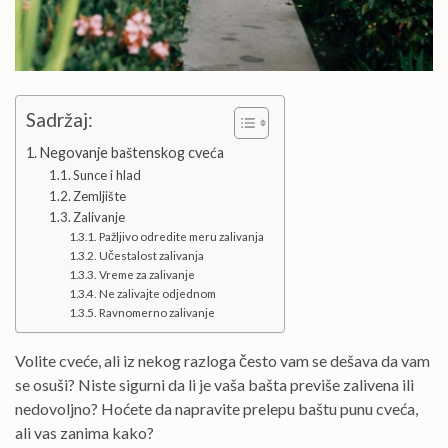
Sadržaj:
Negovanje baštenskog cveća
Sunce i hlad
Zemljište
Zalivanje
Pažljivo odredite meru zalivanja
Učestalost zalivanja
Vreme za zalivanje
Ne zalivajte odjednom
Ravnomerno zalivanje
Volite cveće, ali iz nekog razloga često vam se dešava da vam
se osuši? Niste sigurni da li je vaša bašta previše zalivena ili
nedovoljno? Hoćete da napravite prelepu baštu punu cveća,
ali vas zanima kako?