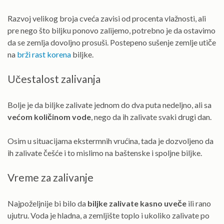
Razvoj velikog broja cveća zavisi od procenta vlažnosti, ali
pre nego što biljku ponovo zalijemo, potrebno je da ostavimo
da se zemlja dovoljno prosuši. Postepeno sušenje zemlje utiče
na
brži rast korena
biljke.
Učestalost zalivanja
Bolje je da biljke zalivate jednom do dva puta nedeljno, ali sa
većom količinom vode
, nego da ih zalivate svaki drugi dan.
Osim u situacijama ekstermnih vrućina, tada je dozvoljeno da
ih zalivate češće i to mislimo na baštenske i spoljne biljke.
Vreme za zalivanje
Najpoželjnije bi bilo da
biljke zalivate kasno uveče
ili rano
ujutru. Voda je hladna, a zemljište toplo i ukoliko zalivate po