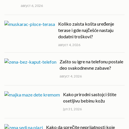
август 6, 2026
Koliko zaista košta uređenje
terase i gde najčešće nastaju
dodatni troškovi?
август 4, 2026
Zašto su igre na telefonu postale
deo svakodnevne zabave?
август 4, 2026
Kako prirodni sastojci štite
osetljivu bebinu kožu
јул 31, 2026
Kako da sprečite neprijatnosti koje