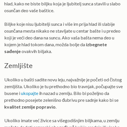
hlad, kako ne biste biljku koja je ljubitelj sunca stavili u slabo
osunčan deo vaše baštice.
Biljke koje nisu ljubitelji sunca i više im prija hlad ili slabije
osunčana mesta nikako ne stavljate u centar bašte i u predeo
koji je veći deo dana na suncu. Ako vaša bašta nema deo u
kojem je hlad tokom dana, možda bolje da
izbegnete
sađenje
ovakvih biljaka.
Zemljište
Ukoliko u bašti sadite novu leju, najvažnije je početi od čistog
zemljišta. Ukoliko je tu prethodno bio travnjak, počupajte sve
busene i
ukopajte
ih nazad u zemlju. Bilo bi poželjno da
prethodno posejete zelenišno đubrivu pre sadnje kako bi se
kvalitet zemlje popravio
.
Ukoliko imate već živice sa višegodišnjim biljkama, u zemlju