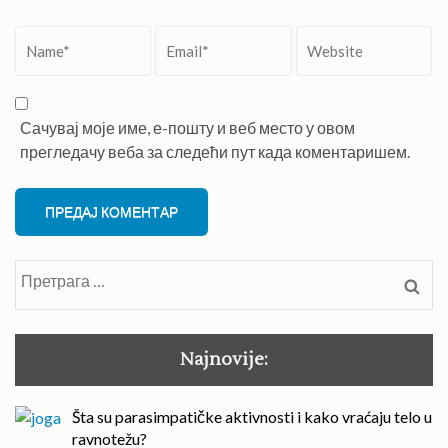
Name
*
Email
*
Website
Сачувај моје име, е-пошту и веб место у овом
прегледачу веба за следећи пут када коментаришем.
Претрага
за:
Najnovije:
Šta su parasimpatičke aktivnosti i kako vraćaju telo u
ravnotežu?