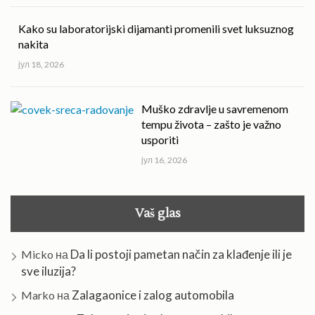
Kako su laboratorijski dijamanti promenili svet luksuznog
nakita
јул 18, 2026
Muško zdravlje u savremenom
tempu života – zašto je važno
usporiti
јул 16, 2026
Vaš glas
Da li postoji pametan način za klađenje ili je
Micko
на
sve iluzija?
Zalagaonice i zalog automobila
Marko
на