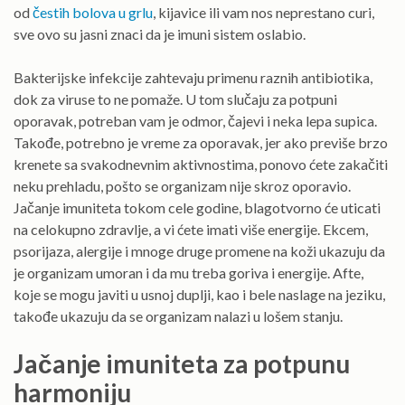
od
čestih bolova u grlu
, kijavice ili vam nos neprestano curi,
sve ovo su jasni znaci da je imuni sistem oslabio.
Bakterijske infekcije zahtevaju primenu raznih antibiotika,
dok za viruse to ne pomaže. U tom slučaju za potpuni
oporavak, potreban vam je odmor, čajevi i neka lepa supica.
Takođe, potrebno je vreme za oporavak, jer ako previše brzo
krenete sa svakodnevnim aktivnostima, ponovo ćete zakačiti
neku prehladu, pošto se organizam nije skroz oporavio.
Jačanje imuniteta
tokom cele godine, blagotvorno će uticati
na celokupno zdravlje, a vi ćete imati više energije. Ekcem,
psorijaza, alergije i mnoge druge promene na koži ukazuju da
je organizam umoran i da mu treba goriva i energije. Afte,
koje se mogu javiti u usnoj duplji, kao i bele naslage na jeziku,
takođe ukazuju da se organizam nalazi u lošem stanju.
Jačanje imuniteta za potpunu
harmoniju