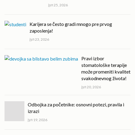
јул 25, 2026
Karijera se često gradi mnogo pre prvog
zaposlenja!
јул 23, 2026
Pravi izbor
stomatološke terapije
može promeniti kvalitet
svakodnevnog života!
јул 20, 2026
Odbojka za početnike: osnovni potezi, pravila i
izrazi
јул 19, 2026