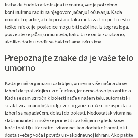
treba da bude kratkotrajna i trenutna, već je potrebno
kontinuirano raditi na njegovom jačanju i očuvanju. Kada
imunitet opadne, a telo postane laka meta za brojne bolesti i
teške infekcije, posledice mogu biti ozbiljne. Iz tog razloga,
posvetite se jačanju imuniteta, kako bi se on brzo izborio,
ukoliko dođe u dodir sa bakterijama i virusima.
Prepoznajte znake da je vaše telo
umorno
Kada je naš organizam oslabljen, on nema više načina da se
izbori da spoljašnjim uzročnicima, jer nema dovoljno antitela.
Kada se sam uzročnik bolesti nađe u našem telu, automatski
se aktivira imunološki odgovor organizma. Ako ne uspe da se
izbori sa napadačem, dolazi do bolesti. Nedostatak vitamina
slabi imunitet, i može se primetiti po lošijem izgledu kose,
kože i noktiju. Koristite i vitamine, kao dodatke ishrani, ali i
dosta svežeg voća i povrća u svakodnevnoj ishrani. Ako patite