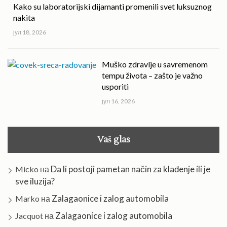
Kako su laboratorijski dijamanti promenili svet luksuznog
nakita
јул 18, 2026
Muško zdravlje u savremenom
tempu života – zašto je važno
usporiti
јул 16, 2026
Vaš glas
Da li postoji pametan način za klađenje ili je
Micko
на
sve iluzija?
Zalagaonice i zalog automobila
Marko
на
Zalagaonice i zalog automobila
Jacquot
на