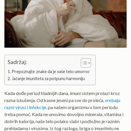
Sadržaj:
Prepoznajte znake da je vaše telo umorno
Jačanje imuniteta za potpunu harmoniju
Kada dođe period hladnijih dana, imuni sistem prolazi kroz
razna iskušenja. Od kasne jeseni pa sve do proleća,
vrebaju
razni virusi i infekcije
, pa našem organizmu u tom periodu
treba pomoć. Kada ne unosimo dovoljno minerala, vitamina i
dobrih kalorija, naše telo polako slabi i podložno je raznim
prehladama i virusima. Iz tog razloga, briga o imunitetu ne