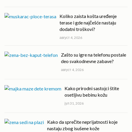
Koliko zaista košta uređenje
terase i gde najčešće nastaju
dodatni troškovi?
август 4, 2026
Zašto su igre na telefonu postale
deo svakodnevne zabave?
август 4, 2026
Kako prirodni sastojci štite
osetljivu bebinu kožu
јул 31, 2026
Kako da sprečite neprijatnosti koje
nastaju zbog isušene kože