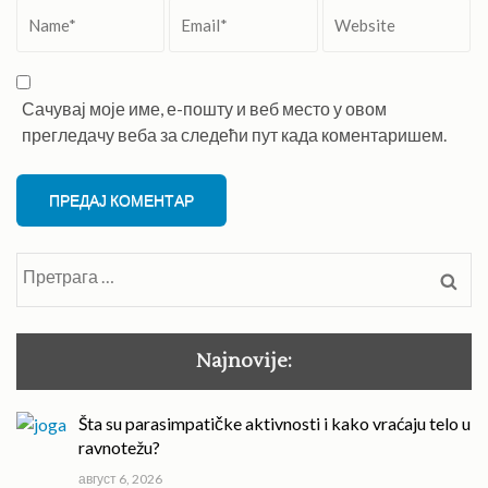
Name
*
Email
*
Website
Сачувај моје име, е-пошту и веб место у овом
прегледачу веба за следећи пут када коментаришем.
Претрага
за:
Najnovije:
Šta su parasimpatičke aktivnosti i kako vraćaju telo u
ravnotežu?
август 6, 2026