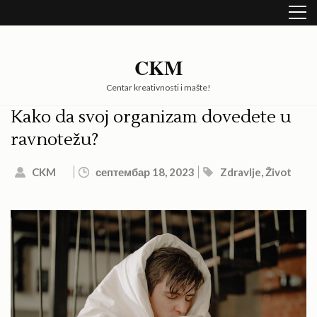
Skip
to
content
(Press
CKM
Enter)
Centar kreativnosti i mašte!
Kako da svoj organizam dovedete u
ravnotežu?
CKM
септембар 18, 2023
Zdravlje
,
Život