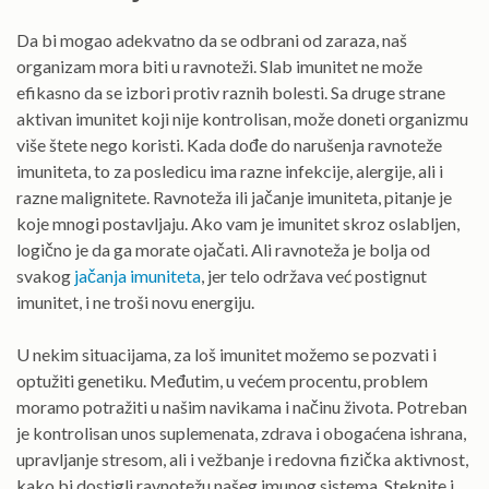
Da bi mogao adekvatno da se odbrani od zaraza, naš
organizam mora biti u ravnoteži. Slab imunitet ne može
efikasno da se izbori protiv raznih bolesti. Sa druge strane
aktivan imunitet koji nije kontrolisan, može doneti organizmu
više štete nego koristi. Kada dođe do narušenja ravnoteže
imuniteta, to za posledicu ima razne infekcije, alergije, ali i
razne malignitete. Ravnoteža ili jačanje imuniteta, pitanje je
koje mnogi postavljaju. Ako vam je imunitet skroz oslabljen,
logično je da ga morate ojačati. Ali ravnoteža je bolja od
svakog
jačanja imuniteta
, jer telo održava već postignut
imunitet, i ne troši novu energiju.
U nekim situacijama, za loš imunitet možemo se pozvati i
optužiti genetiku. Međutim, u većem procentu, problem
moramo potražiti u našim navikama i načinu života. Potreban
je kontrolisan unos suplemenata, zdrava i obogaćena ishrana,
upravljanje stresom, ali i vežbanje i redovna fizička aktivnost,
kako bi dostigli ravnotežu našeg imunog sistema. Steknite i