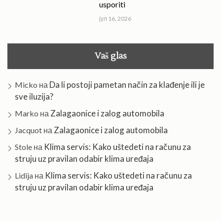
usporiti
јул 16, 2026
Vaš glas
Da li postoji pametan način za klađenje ili je
Micko
на
sve iluzija?
Zalagaonice i zalog automobila
Marko
на
Zalagaonice i zalog automobila
Jacquot
на
Klima servis: Kako uštedeti na računu za
Stole
на
struju uz pravilan odabir klima uređaja
Klima servis: Kako uštedeti na računu za
Lidija
на
struju uz pravilan odabir klima uređaja