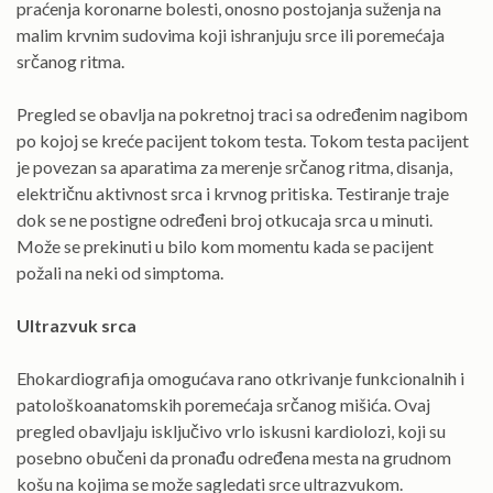
praćenja koronarne bolesti, onosno postojanja suženja na
malim krvnim sudovima koji ishranjuju srce ili poremećaja
srčanog ritma.
Pregled se obavlja na pokretnoj traci sa određenim nagibom
po kojoj se kreće pacijent tokom testa. Tokom testa pacijent
je povezan sa aparatima za merenje srčanog ritma, disanja,
električnu aktivnost srca i krvnog pritiska. Testiranje traje
dok se ne postigne određeni broj otkucaja srca u minuti.
Može se prekinuti u bilo kom momentu kada se pacijent
požali na neki od simptoma.
Ultrazvuk srca
Ehokardiografija omogućava rano otkrivanje funkcionalnih i
patološkoanatomskih poremećaja srčanog mišića. Ovaj
pregled obavljaju isključivo vrlo iskusni kardiolozi, koji su
posebno obučeni da pronađu određena mesta na grudnom
košu na kojima se može sagledati srce ultrazvukom.