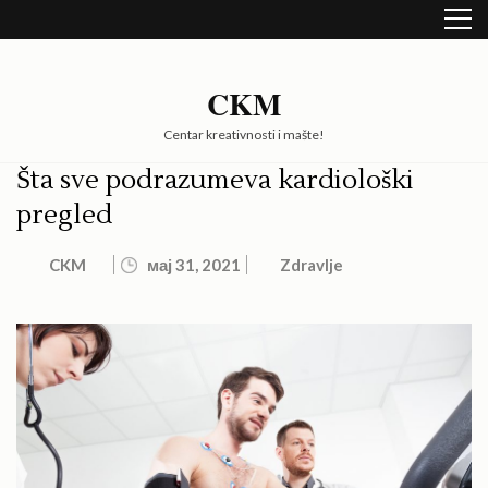
Skip
to
content
(Press
CKM
Enter)
Centar kreativnosti i mašte!
Šta sve podrazumeva kardiološki
pregled
CKM
мај 31, 2021
Zdravlje