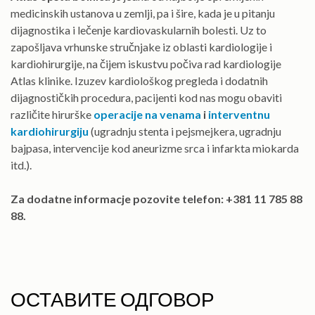
medicinskih ustanova u zemlji, pa i šire, kada je u pitanju
dijagnostika i lečenje kardiovaskularnih bolesti. Uz to
zapošljava vrhunske stručnjake iz oblasti kardiologije i
kardiohirurgije, na čijem iskustvu počiva rad kardiologije
Atlas klinike. Izuzev kardiološkog pregleda i dodatnih
dijagnostičkih procedura, pacijenti kod nas mogu obaviti
različite hirurške
operacije na venama
i
interventnu
kardiohirurgiju
(ugradnju stenta i pejsmejkera, ugradnju
bajpasa, intervencije kod aneurizme srca i infarkta miokarda
itd.).
Za dodatne informacje pozovite telefon: +381 11 785 88
88.
ОСТАВИТЕ ОДГОВОР