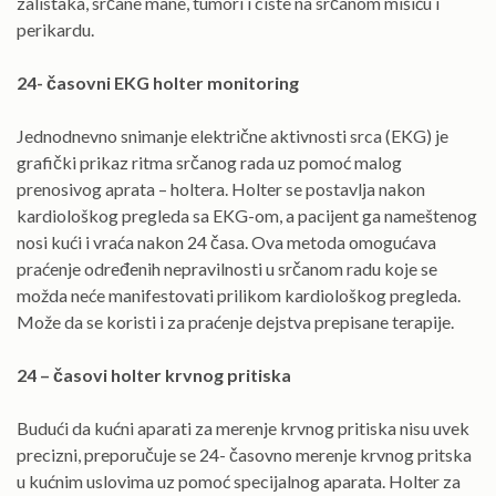
zalistaka, srčane mane, tumori i ciste na srčanom mišiću i
perikardu.
24- časovni EKG holter monitoring
Jednodnevno snimanje električne aktivnosti srca (EKG) je
grafički prikaz ritma srčanog rada uz pomoć malog
prenosivog aprata – holtera. Holter se postavlja nakon
kardiološkog pregleda sa EKG-om, a pacijent ga nameštenog
nosi kući i vraća nakon 24 časa. Ova metoda omogućava
praćenje određenih nepravilnosti u srčanom radu koje se
možda neće manifestovati prilikom kardiološkog pregleda.
Može da se koristi i za praćenje dejstva prepisane terapije.
24 – časovi holter krvnog pritiska
Budući da kućni aparati za merenje krvnog pritiska nisu uvek
precizni, preporučuje se 24- časovno merenje krvnog pritska
u kućnim uslovima uz pomoć specijalnog aparata. Holter za