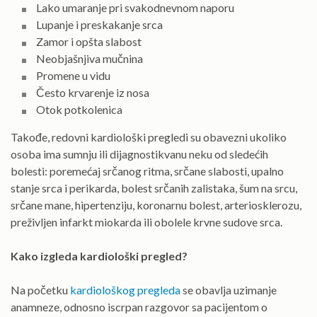
Lako umaranje pri svakodnevnom naporu
Lupanje i preskakanje srca
Zamor i opšta slabost
Neobjašnjiva mučnina
Promene u vidu
Često krvarenje iz nosa
Otok potkolenica
Takođe, redovni kardiološki pregledi su obavezni ukoliko
osoba ima sumnju ili dijagnostikvanu neku od sledećih
bolesti: poremećaj srčanog ritma, srčane slabosti, upalno
stanje srca i perikarda, bolest srčanih zalistaka, šum na srcu,
srčane mane, hipertenziju, koronarnu bolest, arteriosklerozu,
preživljen infarkt miokarda ili obolele krvne sudove srca.
Kako izgleda kardiološki pregled?
Na početku
kardiološkog pregleda
se obavlja uzimanje
anamneze, odnosno iscrpan razgovor sa pacijentom o