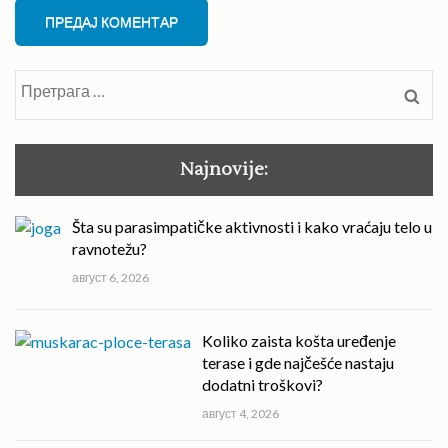
Претрага
за:
Najnovije:
Šta su parasimpatičke aktivnosti i kako vraćaju telo u
ravnotežu?
август 6, 2026
Koliko zaista košta uređenje
terase i gde najčešće nastaju
dodatni troškovi?
август 4, 2026