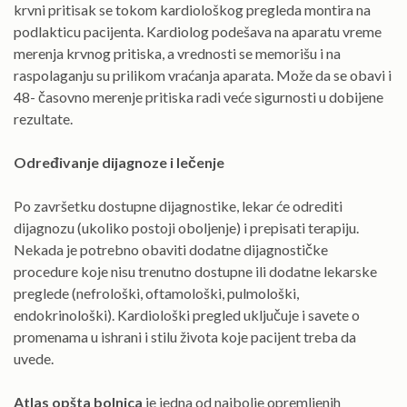
krvni pritisak se tokom kardiološkog pregleda montira na
podlakticu pacijenta. Kardiolog podešava na aparatu vreme
merenja krvnog pritiska, a vrednosti se memorišu i na
raspolaganju su prilikom vraćanja aparata. Može da se obavi i
48- časovno merenje pritiska radi veće sigurnosti u dobijene
rezultate.
Određivanje dijagnoze i lečenje
Po završetku dostupne dijagnostike, lekar će odrediti
dijagnozu (ukoliko postoji oboljenje) i prepisati terapiju.
Nekada je potrebno obaviti dodatne dijagnostičke
procedure koje nisu trenutno dostupne ili dodatne lekarske
preglede (nefrološki, oftamološki, pulmološki,
endokrinološki). Kardiološki pregled uključuje i savete o
promenama u ishrani i stilu života koje pacijent treba da
uvede.
Atlas opšta bolnica
je jedna od najbolje opremljenih