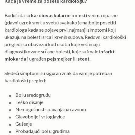
Kada je vreme za posetu kardiologu?
Budući da su
kardiovaskularne bolesti
veoma opasne
(glavni uzrok smrt u svetu) svakako je najbolje posetiti
kardiologa kada se pojave prvi, najmanji simptomi koji
ukazuju na bolesti srca i krvnih sudova. Redovni kardiološki
pregledi su obavezni kod osoba koje već imaju
dijagnostikovane srčane bolesti, koje su imale
infarkt
miokarda
i ugrađen
pejsmejker
ili
stent
.
Sledeći simptomi su siguran znak da vam je potreban
kardiološki pregled:
Bol u sredogruđu
Teško disanje
Nemogućnost spavanja na ravnom
Glavobolje i vrtoglavice
Gušenje
Probadajući bol u grudima