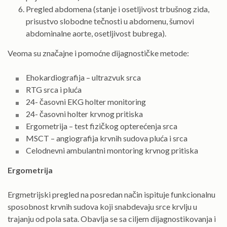
Pregled abdomena (stanje i osetljivost trbušnog zida,
prisustvo slobodne tečnosti u abdomenu, šumovi
abdominalne aorte, osetljivost bubrega).
Veoma su značajne i pomoćne dijagnostičke metode:
Ehokardiografija – ultrazvuk srca
RTG srca i pluća
24- časovni EKG holter monitoring
24- časovni holter krvnog pritiska
Ergometrija – test fizičkog opterećenja srca
MSCT – angiografija krvnih sudova pluća i srca
Celodnevni ambulantni montoring krvnog pritiska
Ergometrija
Ergmetrijski pregled na posredan način ispituje funkcionalnu
sposobnost krvnih sudova koji snabdevaju srce krvlju u
trajanju od pola sata. Obavlja se sa ciljem dijagnostikovanja i