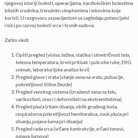
njegovoj istoriji bolesti, operacijama, kardiološkim bolestima
bliskih srodnika, trenutnim simptomima i lekovima koje
koristi. U razgovoru sa pacijentom se sagledaju potencijalni
rizici po razvoj bolesti srca i krvnih sudova.
Zatim sledi:
Opšti pregled (visina, težina, statika i simetričnost tela,
telesna temperatura, krvni pritisak i puls obe ruke, EKG
snimak, laboratorijske analize krvi)
Pregled glave i vrata (stanje vena na vratu, pulsacije,
pokretljivost štitne žlezde)
Pregled venskog sistema (izraženst vena na telu,
varikoziteti, otoci i deformiteti na ekstremitetima)
Pregled pluća (ritam disanja, oblik grudnog koša,
respiratorna pokretljivost hemitoraksa, zvuk pluća pri
disanju, pojava šuma pri disanju)
Pregled rada srca (srčane kontrakcije, srčani tonovi,
pojava šumova)