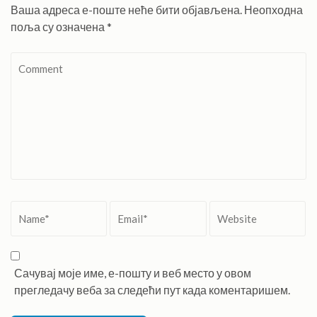
Ваша адреса е-поште неће бити објављена.
Неопходна
поља су означена
*
Comment
Name
*
Email
*
Website
Сачувај моје име, е-пошту и веб место у овом
прегледачу веба за следећи пут када коментаришем.