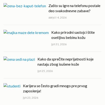
Zašto su igre na telefonu postale
deo svakodnevne zabave?
август 4, 2026
Kako prirodni sastojci štite
osetljivu bebinu kožu
јул 31, 2026
Kako da sprečite neprijatnosti koje
nastaju zbog isušene kože
јул 25, 2026
Karijera se često gradi mnogo pre prvog
zaposlenja!
јул 23, 2026