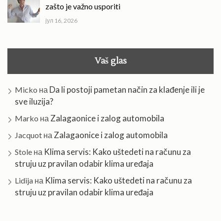
zašto je važno usporiti
јул 16, 2026
Vaš glas
Da li postoji pametan način za klađenje ili je
Micko
на
sve iluzija?
Zalagaonice i zalog automobila
Marko
на
Zalagaonice i zalog automobila
Jacquot
на
Klima servis: Kako uštedeti na računu za
Stole
на
struju uz pravilan odabir klima uređaja
Klima servis: Kako uštedeti na računu za
Lidija
на
struju uz pravilan odabir klima uređaja