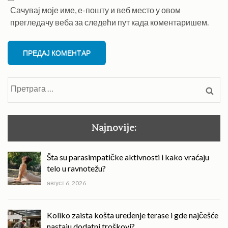
Сачувај моје име, е-пошту и веб место у овом
прегледачу веба за следећи пут када коментаришем.
Претрага
за:
Najnovije:
Šta su parasimpatičke aktivnosti i kako vraćaju
telo u ravnotežu?
август 6, 2026
Koliko zaista košta uređenje terase i gde najčešće
nastaju dodatni troškovi?