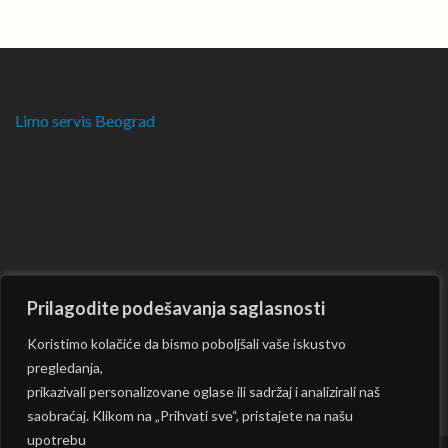
Limo servis Beograd
Prilagodite podešavanja saglasnosti
Koristimo kolačiće da bismo poboljšali vaše iskustvo
pregledanja,
prikazivali personalizovane oglase ili sadržaj i analizirali naš
saobraćaj. Klikom na „Prihvati sve“, pristajete na našu
upotrebu