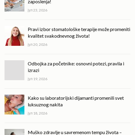
zaposlenja!
јул 23, 2026
Pravi izbor stomatološke terapije može promeniti
kvalitet svakodnevnog života!
јул 20, 2026
Odbojka za početnike: osnovni potezi, pravila i
izrazi
јул 19, 2026
Kako su laboratorijski dijamanti promenili svet
luksuznog nakita
јул 18, 2026
Muško zdravlje u savremenom tempu života –