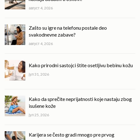
август 4, 2026
Zašto su igre na telefonu postale deo
svakodnevne zabave?
август 4, 2026
Kako prirodni sastojci štite osetljivu bebinu kožu
јул 31, 2026
Kako da sprečite neprijatnosti koje nastaju zbog
isušene kože
јул 25, 2026
Karijera se često gradi mnogo pre prvog