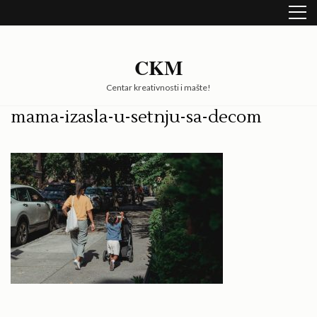
Skip
to
content
(Press
CKM
Enter)
Centar kreativnosti i mašte!
mama-izasla-u-setnju-sa-decom