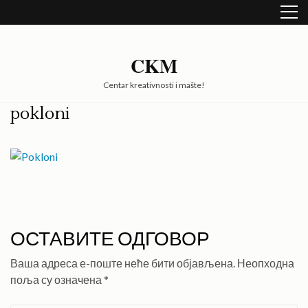
Skip
to
content
(Press
CKM
Enter)
Centar kreativnosti i mašte!
pokloni
ОСТАВИТЕ ОДГОВОР
Ваша адреса е-поште неће бити објављена.
Неопходна
поља су означена
*