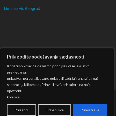
Limo servis Beograd
Prilagodite podešavanja saglasnosti
Koristimo kolačiće da bismo poboljšali vaše iskustvo
pregledanja,
prikazivali personalizovane oglase ili sadržaj i analizirali naš
saobraćaj. Klikom na „Prihvati sve“, pristajete na našu
upotrebu
kolačića.
Copyright © 2026
CKM
| Rara Journal by:
Rara Theme
|
Powered by:
WordPress
|
Prilagodi
Odbaci sve
Prihvati sve