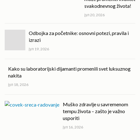
svakodnevnog života!
јул 20, 2026
Odbojka za početnike: osnovni potezi, pravila i
izrazi
јул 19, 2026
Kako su laboratorijski dijamanti promenili svet luksuznog
nakita
јул 18, 2026
Muško zdravlje u savremenom
tempu života – zašto je važno
usporiti
јул 16, 2026