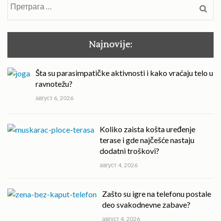
Претрага
за:
Najnovije:
Šta su parasimpatičke aktivnosti i kako vraćaju telo u
ravnotežu?
август 6, 2026
Koliko zaista košta uređenje
terase i gde najčešće nastaju
dodatni troškovi?
август 4, 2026
Zašto su igre na telefonu postale
deo svakodnevne zabave?
август 4, 2026