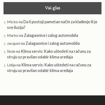
Vaš glas
Da li postoji pametan način za klađenje ili je
Micko
на
sve iluzija?
Zalagaonice i zalog automobila
Marko
на
Zalagaonice i zalog automobila
Jacquot
на
Klima servis: Kako uštedeti na računu za
Stole
на
struju uz pravilan odabir klima uređaja
Klima servis: Kako uštedeti na računu za
Lidija
на
struju uz pravilan odabir klima uređaja