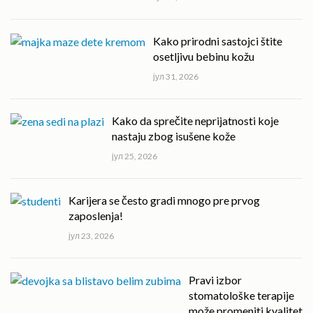
Kako prirodni sastojci štite
osetljivu bebinu kožu
јул 31, 2026
Kako da sprečite neprijatnosti koje
nastaju zbog isušene kože
јул 25, 2026
Karijera se često gradi mnogo pre prvog
zaposlenja!
јул 23, 2026
Pravi izbor
stomatološke terapije
može promeniti kvalitet