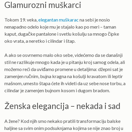
Glamurozni muškarci
Tokom 19. veka,
elegantan muškarac
na sebi je nosio
nenapadno odelo koje mu je stajalo kao po meri – taman
kaput, dugačke pantalone i svetlu košulju sa mnogo čipke
oko vrata, a neretko i cilindar i štap.
A ako se osvrnemo malo oko sebe, videćemo da se današnji
stil ne razlikuje mnogo kada je u pitanju kroj samog odela, ali
možemo reći da uviđamo promene u detaljima: džepni sat je
zamenjen ručnim, bujna kragna na košulji kravatom ili leptir
mašnom, umesto štapa ćete ih videti da uz sebe nose torbu, a
cilindar je zamenjen bujnom kosom i dugom bradom.
Ženska elegancija – nekada i sad
A žene? Kod njih smo nekako pratili transformaciju balske
haljine sa svim onim podsuknjama kojima se nije znao broj u