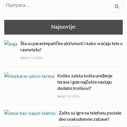
Претрага
за:
Najnovije:
Šta su parasimpatičke aktivnosti i kako vraćaju telo u
ravnotežu?
август 6, 2026
Koliko zaista košta uređenje
terase i gde najčešće nastaju
dodatni troškovi?
август 4, 2026
Zašto su igre na telefonu postale
deo svakodnevne zabave?