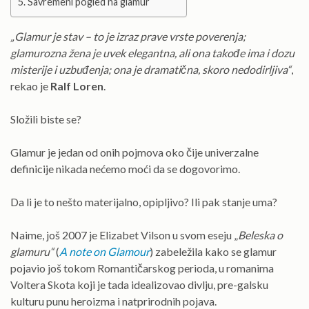
Savremeni pogled na glamur
„Glamur je stav – to je izraz prave vrste poverenja;
glamurozna žena je uvek elegantna, ali ona takođe ima i dozu
misterije i uzbuđenja; ona je dramatična, skoro nedodirljiva“
,
rekao je
Ralf Loren
.
Složili biste se?
Glamur je jedan od onih pojmova oko čije univerzalne
definicije nikada nećemo moći da se dogovorimo.
Da li je to nešto materijalno, opipljivo? Ili pak stanje uma?
Naime, još 2007 je Elizabet Vilson u svom eseju „
Beleska o
glamuru“
(
A note on Glamour
) zabeležila kako se glamur
pojavio još tokom Romantičarskog perioda, u romanima
Voltera Skota koji je tada idealizovao divlju, pre-galsku
kulturu punu heroizma i natprirodnih pojava.