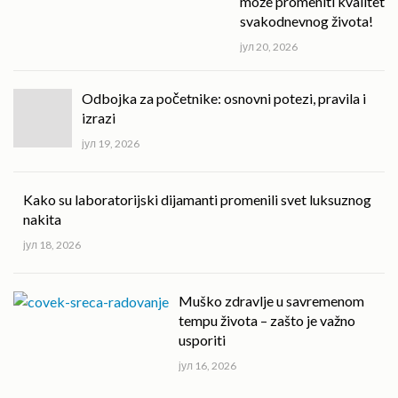
može promeniti kvalitet
svakodnevnog života!
јул 20, 2026
Odbojka za početnike: osnovni potezi, pravila i
izrazi
јул 19, 2026
Kako su laboratorijski dijamanti promenili svet luksuznog
nakita
јул 18, 2026
Muško zdravlje u savremenom
tempu života – zašto je važno
usporiti
јул 16, 2026