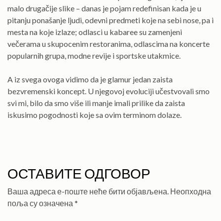
malo drugačije slike – danas je pojam redefinisan kada je u
pitanju ponašanje ljudi, odevni predmeti koje na sebi nose, pa i
mesta na koje izlaze; odlasci u kabaree su zamenjeni
večerama u skupocenim restoranima, odlascima na koncerte
popularnih grupa, modne revije i sportske utakmice.
A iz svega ovoga vidimo da je glamur jedan zaista
bezvremenski koncept. U njegovoj evoluciji učestvovali smo
svi mi, bilo da smo više ili manje imali prilike da zaista
iskusimo pogodnosti koje sa ovim terminom dolaze.
ОСТАВИТЕ ОДГОВОР
Ваша адреса е-поште неће бити објављена.
Неопходна
поља су означена
*