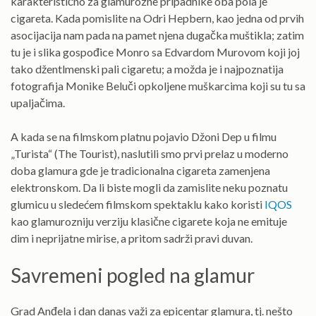
karakteristično za glamurozne pripadnike oba pola je
cigareta. Kada pomislite na Odri Hepbern, kao jedna od prvih
asocijacija nam pada na pamet njena dugačka muštikla; zatim
tu je i slika gospođice Monro sa Edvardom Murovom koji joj
tako džentlmenski pali cigaretu; a možda je i najpoznatija
fotografija Monike Beluči opkoljene muškarcima koji su tu sa
upaljačima.
A kada se na filmskom platnu pojavio Džoni Dep u filmu
„Turista“ (The Tourist), naslutili smo prvi prelaz u moderno
doba glamura gde je tradicionalna cigareta zamenjena
elektronskom. Da li biste mogli da zamislite neku poznatu
glumicu u sledećem filmskom spektaklu kako koristi
IQOS
kao glamurozniju verziju klasične cigarete koja ne emituje
dim i neprijatne mirise, a pritom sadrži pravi duvan.
Savremeni pogled na glamur
Grad Anđela i dan danas važi za epicentar glamura, tj. nešto