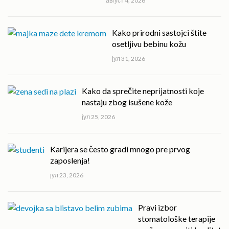
август 4, 2026
Kako prirodni sastojci štite
osetljivu bebinu kožu
јул 31, 2026
Kako da sprečite neprijatnosti koje
nastaju zbog isušene kože
јул 25, 2026
Karijera se često gradi mnogo pre prvog
zaposlenja!
јул 23, 2026
Pravi izbor
stomatološke terapije