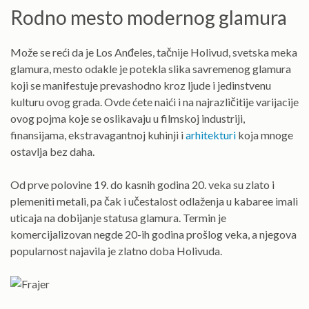
Rodno mesto modernog glamura
Može se reći da je Los Anđeles, tačnije Holivud, svetska meka
glamura, mesto odakle je potekla slika savremenog glamura
koji se manifestuje prevashodno kroz ljude i jedinstvenu
kulturu ovog grada. Ovde ćete naići i na najrazličitije varijacije
ovog pojma koje se oslikavaju u filmskoj industriji,
finansijama, ekstravagantnoj kuhinji i
arhitekturi
koja mnoge
ostavlja bez daha.
Od prve polovine 19. do kasnih godina 20. veka su zlato i
plemeniti metali, pa čak i učestalost odlaženja u kabaree imali
uticaja na dobijanje statusa glamura. Termin je
komercijalizovan negde 20-ih godina prošlog veka, a njegova
popularnost najavila je zlatno doba Holivuda.