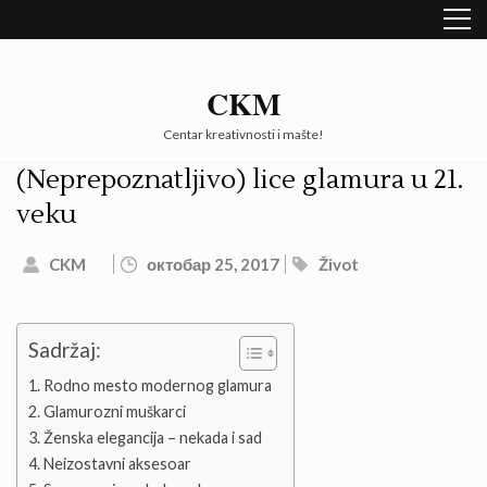
Skip
to
content
(Press
CKM
Enter)
Centar kreativnosti i mašte!
(Neprepoznatljivo) lice glamura u 21.
veku
CKM
октобар 25, 2017
Život
Sadržaj:
Rodno mesto modernog glamura
Glamurozni muškarci
Ženska elegancija – nekada i sad
Neizostavni aksesoar