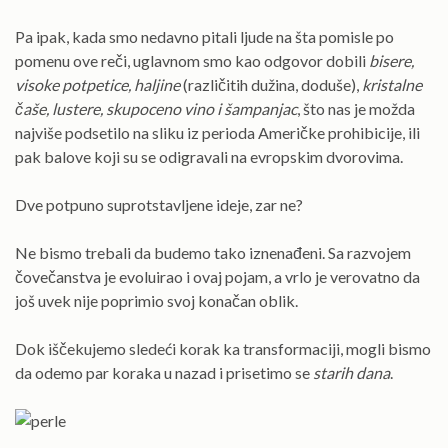
Pa ipak, kada smo nedavno pitali ljude na šta pomisle po
pomenu ove reči, uglavnom smo kao odgovor dobili
bisere,
visoke potpetice, haljine
(različitih dužina, doduše),
kristalne
čaše, lustere, skupoceno vino i šampanjac
, što nas je možda
najviše podsetilo na sliku iz perioda Američke prohibicije, ili
pak balove koji su se odigravali na evropskim dvorovima.
Dve potpuno suprotstavljene ideje, zar ne?
Ne bismo trebali da budemo tako iznenađeni. Sa razvojem
čovečanstva je evoluirao i ovaj pojam, a vrlo je verovatno da
još uvek nije poprimio svoj konačan oblik.
Dok iščekujemo sledeći korak ka transformaciji, mogli bismo
da odemo par koraka u nazad i prisetimo se
starih dana
.