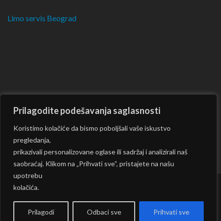
Limo servis Beograd
Prilagodite podešavanja saglasnosti
Koristimo kolačiće da bismo poboljšali vaše iskustvo
pregledanja,
prikazivali personalizovane oglase ili sadržaj i analizirali naš
saobraćaj. Klikom na „Prihvati sve“, pristajete na našu
upotrebu
kolačića.
Copyright © 2026
CKM
| Rara Journal by:
Rara Theme
|
Powered by:
WordPress
|
Prilagodi
Odbaci sve
Prihvati sve