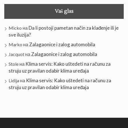
Vaš glas
Da li postoji pametan način za klađenje ili je
Micko
на
sve iluzija?
Zalagaonice i zalog automobila
Marko
на
Zalagaonice i zalog automobila
Jacquot
на
Klima servis: Kako uštedeti na računu za
Stole
на
struju uz pravilan odabir klima uređaja
Klima servis: Kako uštedeti na računu za
Lidija
на
struju uz pravilan odabir klima uređaja