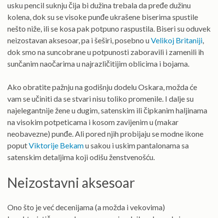
usku pencil suknju čija bi dužina trebala da pređe dužinu
kolena, dok su se visoke punđe ukrašene biserima spustile
nešto niže, ili se kosa pak potpuno raspustila. Biseri su oduvek
neizostavan aksesoar, pa i šeširi, posebno u
Velikoj Britaniji
,
dok smo na suncobrane u potpunosti zaboravili i zamenili ih
sunčanim naočarima u najrazličitijim oblicima i bojama.
Ako obratite pažnju na godišnju dodelu Oskara, možda će
vam se učiniti da se stvari nisu toliko promenile. I dalje su
najelegantnije žene u dugim, satenskim ili čipkanim haljinama
na visokim potpeticama i kosom zavijenim u (makar
neobavezne) punđe. Ali pored njih probijaju se modne ikone
poput
Viktorije Bekam
u sakou i uskim pantalonama sa
satenskim detaljima koji odišu ženstvenošću.
Neizostavni aksesoar
Ono što je već decenijama (a možda i vekovima)