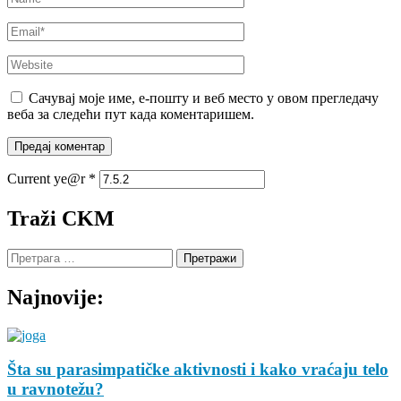
Email
*
Website
Сачувај моје име, е-пошту и веб место у овом прегледачу
веба за следећи пут када коментаришем.
Current ye@r
*
Traži CKM
Претрага
за:
Najnovije:
Šta su parasimpatičke aktivnosti i kako vraćaju telo
u ravnotežu?