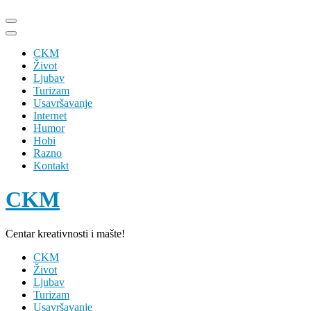
Skip
to
content
CKM
(Press
Život
Enter)
Ljubav
Turizam
Usavršavanje
Internet
Humor
Hobi
Razno
Kontakt
CKM
Centar kreativnosti i mašte!
CKM
Život
Ljubav
Turizam
Usavršavanje