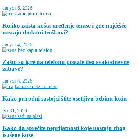
август 6, 2026
Koliko zaista košta uređenje terase i gde najčešće
nastaju dodatni troškovi?
август 4, 2026
Zašto su igre na telefonu postale deo svakodnevne
zabave?
август 4, 2026
Kako prirodni sastojci štite osetljivu bebinu kožu
јул 31, 2026
Kako da sprečite neprijatnosti koje nastaju zbog
isušene kože