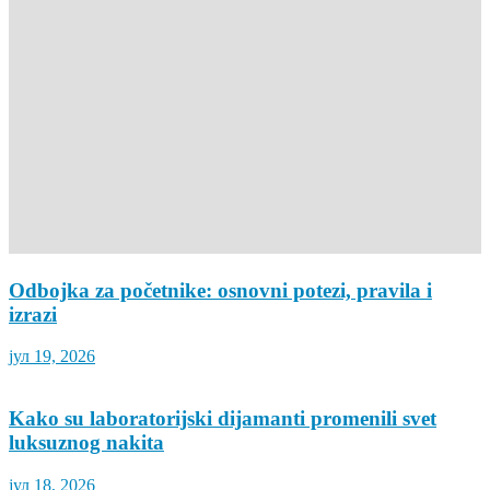
Odbojka za početnike: osnovni potezi, pravila i
izrazi
јул 19, 2026
Kako su laboratorijski dijamanti promenili svet
luksuznog nakita
јул 18, 2026