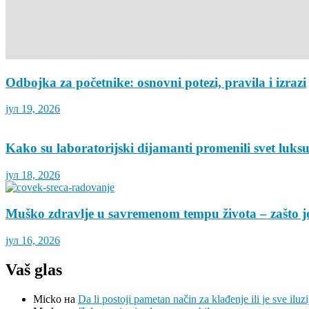
Odbojka za početnike: osnovni potezi, pravila i izrazi
јул 19, 2026
Kako su laboratorijski dijamanti promenili svet luks
јул 18, 2026
Muško zdravlje u savremenom tempu života – zašto je
јул 16, 2026
Vaš glas
Micko
на
Da li postoji pametan način za klađenje ili je sve iluzi