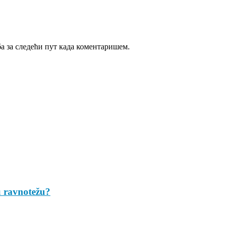
ба за следећи пут када коментаришем.
u ravnotežu?