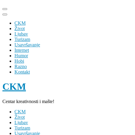
Skip
to
content
CKM
(Press
Život
Enter)
Ljubav
Turizam
Usavršavanje
Internet
Humor
Hobi
Razno
Kontakt
CKM
Centar kreativnosti i mašte!
CKM
Život
Ljubav
Turizam
Usavršavanje