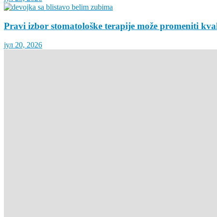
Pravi izbor stomatološke terapije može promeniti kva
јул 20, 2026