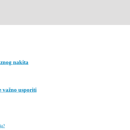
uznog nakita
 važno usporiti
ja?