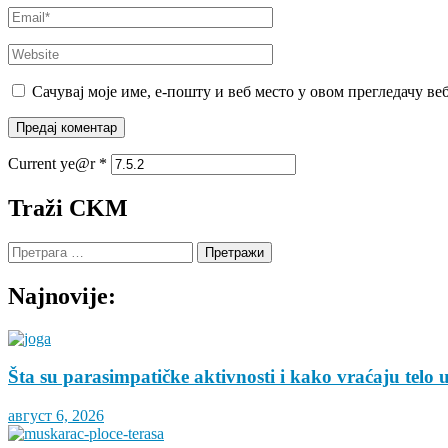
Email
*
Website
Сачувај моје име, е-пошту и веб место у овом прегледачу ве
Current ye@r
*
Traži CKM
Претрага
за:
Najnovije:
Šta su parasimpatičke aktivnosti i kako vraćaju telo 
август 6, 2026