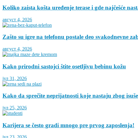
Koliko zaista košta uređenje terase i gde najčešće nas
август 4, 2026
Zašto su igre na telefonu postale deo svakodnevne za
август 4, 2026
Kako prirodni sastojci štite osetljivu bebinu kožu
јул 31, 2026
Kako da sprečite neprijatnosti koje nastaju zbog isuš
јул 25, 2026
Karijera se često gradi mnogo pre prvog zaposlenja!
јул 23, 2026