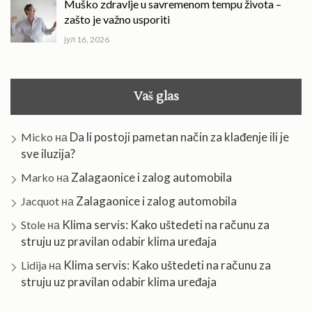
Muško zdravlje u savremenom tempu života –
zašto je važno usporiti
јул 16, 2026
Vaš glas
Da li postoji pametan način za klađenje ili je
Micko
на
sve iluzija?
Zalagaonice i zalog automobila
Marko
на
Zalagaonice i zalog automobila
Jacquot
на
Klima servis: Kako uštedeti na računu za
Stole
на
struju uz pravilan odabir klima uređaja
Klima servis: Kako uštedeti na računu za
Lidija
на
struju uz pravilan odabir klima uređaja