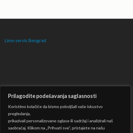
Limo servis Beograd
Prilagodite podešavanja saglasnosti
Koristimo kolačiće da bismo poboljšali vaše iskustvo
pregledanja,
prikazivali personalizovane oglase ili sadržaj i analizirali naš
saobraćaj. Klikom na „Prihvati sve“, pristajete na našu