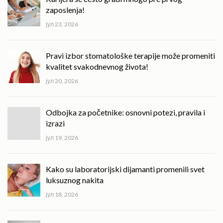
zaposlenja!
јул 23, 2026
Pravi izbor stomatološke terapije može promeniti
kvalitet svakodnevnog života!
јул 20, 2026
Odbojka za početnike: osnovni potezi, pravila i
izrazi
јул 19, 2026
Kako su laboratorijski dijamanti promenili svet
luksuznog nakita
јул 18, 2026