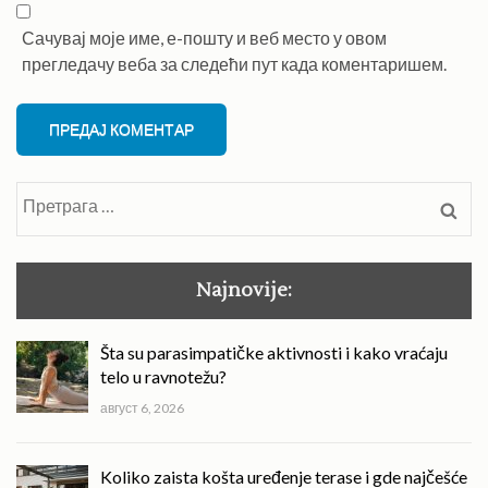
Сачувај моје име, е-пошту и веб место у овом
прегледачу веба за следећи пут када коментаришем.
Претрага
за:
Najnovije:
Šta su parasimpatičke aktivnosti i kako vraćaju
telo u ravnotežu?
август 6, 2026
Koliko zaista košta uređenje terase i gde najčešće