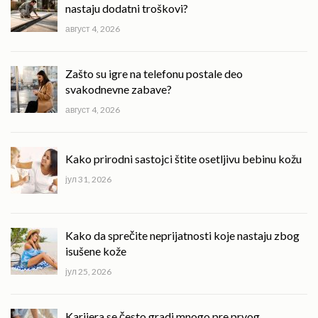
nastaju dodatni troškovi?
август 4, 2026
Zašto su igre na telefonu postale deo
svakodnevne zabave?
август 4, 2026
Kako prirodni sastojci štite osetljivu bebinu kožu
јул 31, 2026
Kako da sprečite neprijatnosti koje nastaju zbog
isušene kože
јул 25, 2026
Karijera se često gradi mnogo pre prvog