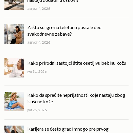
август 4, 2026
Zašto su igre na telefonu postale deo
svakodnevne zabave?
август 4, 2026
Kako prirodni sastojci štite osetljivu bebinu kožu
јул 31, 2026
Kako da sprečite neprijatnosti koje nastaju zbog
isušene kože
јул 25, 2026
Karijera se često gradi mnogo pre prvog