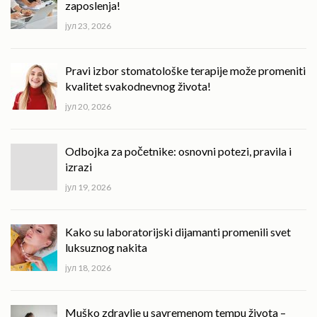
zaposlenja!
јул 23, 2026
Pravi izbor stomatološke terapije može promeniti
kvalitet svakodnevnog života!
јул 20, 2026
Odbojka za početnike: osnovni potezi, pravila i
izrazi
јул 19, 2026
Kako su laboratorijski dijamanti promenili svet
luksuznog nakita
јул 18, 2026
Muško zdravlje u savremenom tempu života –