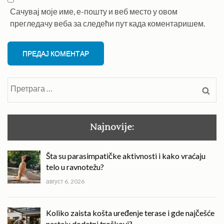
Сачувај моје име, е-пошту и веб место у овом
прегледачу веба за следећи пут када коментаришем.
Претрага
за:
Najnovije:
Šta su parasimpatičke aktivnosti i kako vraćaju
telo u ravnotežu?
август 6, 2026
Koliko zaista košta uređenje terase i gde najčešće
nastaju dodatni troškovi?