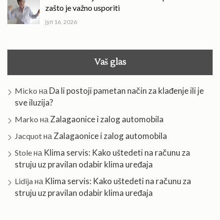
zašto je važno usporiti
јул 16, 2026
Vaš glas
Da li postoji pametan način za klađenje ili je
Micko
на
sve iluzija?
Zalagaonice i zalog automobila
Marko
на
Zalagaonice i zalog automobila
Jacquot
на
Klima servis: Kako uštedeti na računu za
Stole
на
struju uz pravilan odabir klima uređaja
Klima servis: Kako uštedeti na računu za
Lidija
на
struju uz pravilan odabir klima uređaja