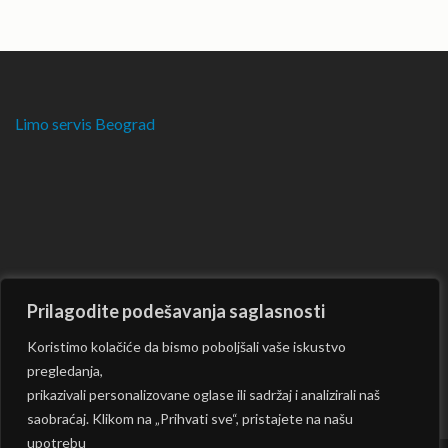
Limo servis Beograd
Prilagodite podešavanja saglasnosti
Koristimo kolačiće da bismo poboljšali vaše iskustvo
pregledanja,
prikazivali personalizovane oglase ili sadržaj i analizirali naš
saobraćaj. Klikom na „Prihvati sve“, pristajete na našu
upotrebu