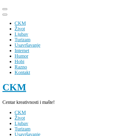
Skip
to
content
CKM
(Press
Život
Enter)
Ljubav
Turizam
Usavršavanje
Internet
Humor
Hobi
Razno
Kontakt
CKM
Centar kreativnosti i mašte!
CKM
Život
Ljubav
Turizam
Usavršavanje