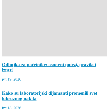
Odbojka za početnike: osnovni potezi, pravila i
izrazi
јул 19, 2026
Kako su laboratorijski dijamanti promenili svet
luksuznog nakita
јул 18, 2026