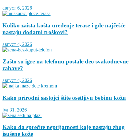
август 6, 2026
Koliko zaista košta uređenje terase i gde najčešće
nastaju dodatni troškovi?
август 4, 2026
Zašto su igre na telefonu postale deo svakodnevne
zabave?
август 4, 2026
Kako prirodni sastojci štite osetljivu bebinu kožu
јул 31, 2026
Kako da sprečite neprijatnosti koje nastaju zbog
isušene kože