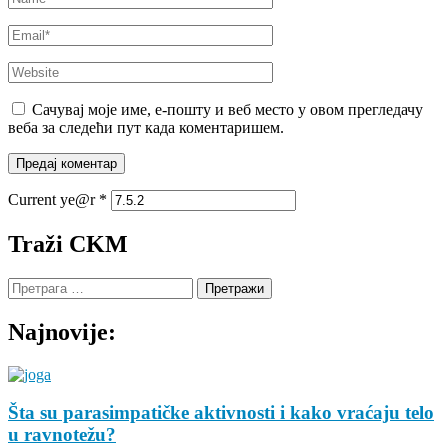
Email
*
Website
Сачувај моје име, е-пошту и веб место у овом прегледачу
веба за следећи пут када коментаришем.
Current ye@r
*
Traži CKM
Претрага
за:
Najnovije:
Šta su parasimpatičke aktivnosti i kako vraćaju telo
u ravnotežu?