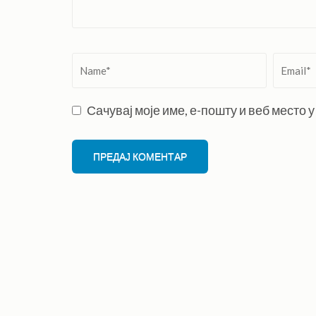
Name
*
Email
*
Сачувај моје име, е-пошту и веб место