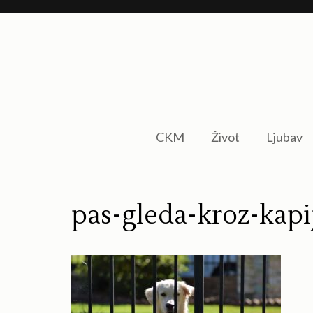
Skip
to
content
(Press
Enter)
CKM
Život
Ljubav
pas-gleda-kroz-kapi