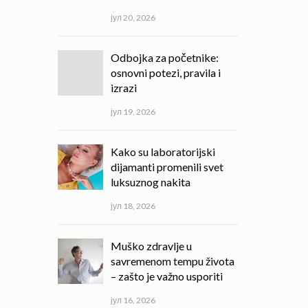
јул 20, 2026
Odbojka za početnike:
osnovni potezi, pravila i
izrazi
јул 19, 2026
Kako su laboratorijski
dijamanti promenili svet
luksuznog nakita
јул 18, 2026
Muško zdravlje u
savremenom tempu života
– zašto je važno usporiti
јул 16, 2026