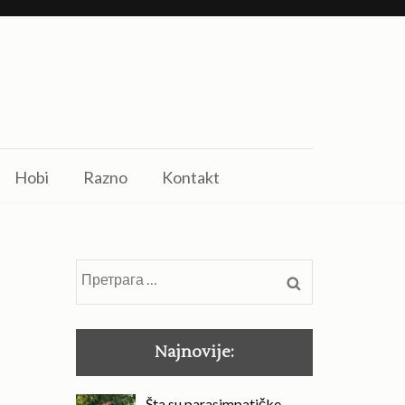
Hobi
Razno
Kontakt
Претрага
за:
Najnovije:
Šta su parasimpatičke