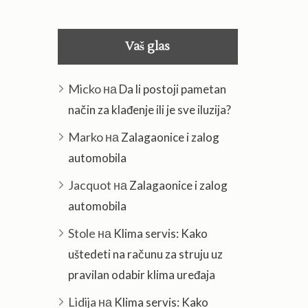
Vaš glas
Micko
на
Da li postoji pametan
način za klađenje ili je sve iluzija?
Marko
на
Zalagaonice i zalog
automobila
Jacquot
на
Zalagaonice i zalog
automobila
Stole
на
Klima servis: Kako
uštedeti na računu za struju uz
pravilan odabir klima uređaja
Lidija
на
Klima servis: Kako