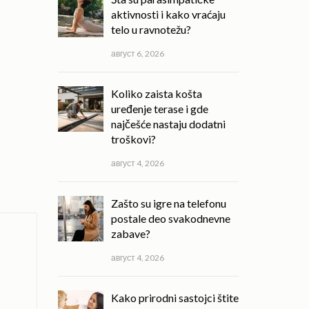
aktivnosti i kako vraćaju
telo u ravnotežu?
август 6, 2026
Koliko zaista košta
uređenje terase i gde
najčešće nastaju dodatni
troškovi?
август 4, 2026
Zašto su igre na telefonu
postale deo svakodnevne
zabave?
август 4, 2026
Kako prirodni sastojci štite