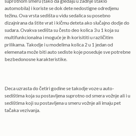
suprotnom smeru (tako da gledaju u zadnje staklo
automobila) i koriste se dok dete nedostigne odredjenu
težinu. Ova vrsta sedišta u vidu sedalica su posebno
dizajnirana da štite vrat i kičmu deteta ako slučajno dodje do
sudara. Ovakva sedišta su često deo kolica 3 u 1 koja su
multifunkcionalna i moguće je ih korisititi u različitim
prilikama. Takodje i u modelima kolica 2 u 1 jedan od
elemenata može biti auto sediste koje poseduje sve potrebne
bezbedonosne karakteristike.
Deca uzrasta do četiri godine se takodje voze u auto-
sedištima koja su postavljena suprotno od smera vožnje ali i u
sedištima koji su postavljena u smeru vožnje ali imaju pet
tačaka vezivanja.