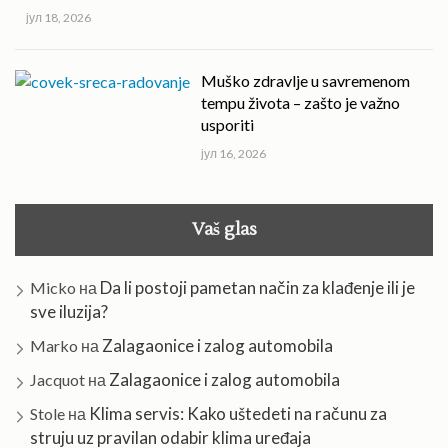
јул 18, 2026
Muško zdravlje u savremenom
tempu života – zašto je važno
usporiti
јул 16, 2026
Vaš glas
Da li postoji pametan način za klađenje ili je
Micko
на
sve iluzija?
Zalagaonice i zalog automobila
Marko
на
Zalagaonice i zalog automobila
Jacquot
на
Klima servis: Kako uštedeti na računu za
Stole
на
struju uz pravilan odabir klima uređaja