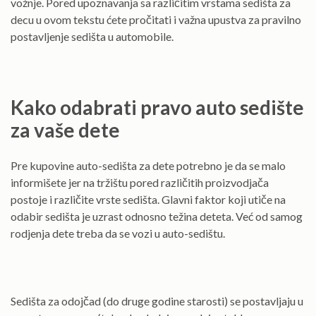
vožnje. Pored upoznavanja sa različitim vrstama sedišta za
decu u ovom tekstu ćete pročitati i važna upustva za pravilno
postavljenje sedišta u automobile.
Kako odabrati pravo auto sedište
za vaše dete
Pre kupovine auto-sedišta za dete potrebno je da se malo
informišete jer na tržištu pored različitih proizvodjača
postoje i različite vrste sedišta. Glavni faktor koji utiče na
odabir sedišta je uzrast odnosno težina deteta. Već od samog
rodjenja dete treba da se vozi u auto-sedištu.
Sedišta za odojčad (do druge godine starosti) se postavljaju u