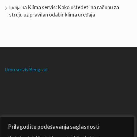
Klima servis: Kako uštedeti na računu za
Lidija
на
struju uz pravilan odabir klima uređaja
Limo servis Beograd
Prilagodite podešavanja saglasnosti