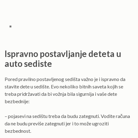
Ispravno postavljanje deteta u
auto sediste
Pored pravilno postavljenog sedišta važno je i ispravno da
stavite dete u sedište. Evo nekoliko bitnih saveta kojih se
treba pridržavati da bi vožnja bila sigurnija i vaše dete
bezbednije:
– pojasevi na sedištu treba da budu zategnuti. Vodite računa
da ne budu previše zategnuti jer i to može ugroziti
bezbednost.