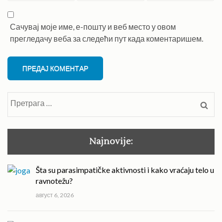
Сачувај моје име, е-пошту и веб место у овом
прегледачу веба за следећи пут када коментаришем.
Претрага
за:
Najnovije:
Šta su parasimpatičke aktivnosti i kako vraćaju telo u
ravnotežu?
август 6, 2026