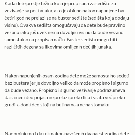
Kada dete predje težinu koja je propisana za sedište za
vezivanje sa pet tačaka, a to je obično nakon napunjene bar
četiri godine prelazi se na buster sedište (sedišta koja dodaju
visinu). Ovakva sedišta omogućavaju da dete bude pravilno
vezano iako još uvek nema dovoljnu visinu da bude vezano
samostalno na propisan način. Buster sedišta mogu biti
različitih dezena sa likovima omiljenih dečijih junaka.
Nakon napunjenih osam godina dete može samostalno sedeti
bez bustera jer je dovoljno veliko da može propisno i sigurno
da bude vezano. Propisno i sigurno vezivanje podrazumeva
da rameni deo pojasa ne prelazi preko lica i vrata već preko
grudi, a donji deo stoji na butinama a ne na stomaku.
Napominjemo i da tek nakon navršenih dvanaest godina dete