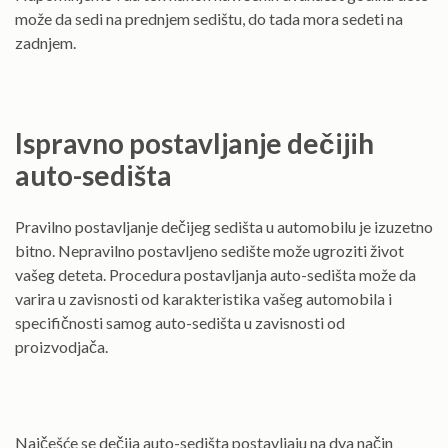
može da sedi na prednjem sedištu, do tada mora sedeti na
zadnjem.
Ispravno postavljanje dečijih
auto-sedišta
Pravilno postavljanje dečijeg sedišta u automobilu je izuzetno
bitno. Nepravilno postavljeno sedište može ugroziti život
vašeg deteta. Procedura postavljanja auto-sedišta može da
varira u zavisnosti od karakteristika vašeg automobila i
specifičnosti samog auto-sedišta u zavisnosti od
proizvodjača.
Najčešće se dečija auto-sedišta postavljaju na dva način