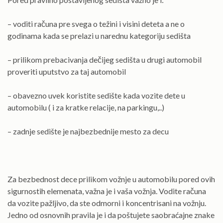
– voditi računa pre svega o težini i visini deteta a ne o
godinama kada se prelazi u narednu kategoriju sedišta
– prilikom prebacivanja dečijeg sedišta u drugi automobil
proveriti uputstvo za taj automobil
– obavezno uvek koristite sedište kada vozite dete u
automobilu ( i za kratke relacije, na parkingu,..)
– zadnje sedište je najbezbednije mesto za decu
Za bezbednost dece prilikom vožnje u automobilu pored ovih
sigurnostih elemenata, važna je i vaša vožnja. Vodite računa
da vozite pažljivo, da ste odmorni i koncentrisani na vožnju.
Jedno od osnovnih pravila je i da poštujete saobraćajne znake