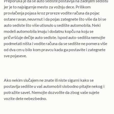
Preporuka je da se auto sediste postavlja na zadnjem sedištu
jer je to najsigurnje mesto za vožnju dece. Prilikom
provlačenja pojasa kroz proreze vodite računa da pojac
ostane ravan, neuvrnut i da pojas zategnete što više da bi se
auto sediste što više utisnulo u sedište automobila. Neki
modeli automobila imaju i dodatnu kopču na koju se
pričvršćuje dečije auto sediste. Ispod auto-sedišta nemojte
podmetati ništa i vodite računa da se sedište ne pomera više
od dva cm u bilo kom pravcu kada ga postavite i zategnete
sve pojaseve.
Ako nekim slučajem ne znate ili niste sigurni kako se
postavlja sedište u vaš automobil slobodno pitajte nekog i
potražite savet. Nemojte dozvolite da zbog vaše sujete
vozite dete nebezbedno.