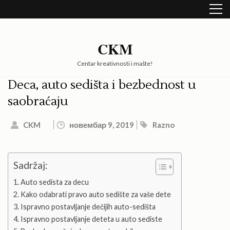
Skip
to
content
(Press
CKM
Enter)
Centar kreativnosti i mašte!
Deca, auto sedišta i bezbednost u
saobraćaju
CKM
новембар 9, 2019
Razno
Sadržaj:
Auto sedista za decu
Kako odabrati pravo auto sedište za vaše dete
Ispravno postavljanje dečijih auto-sedišta
Ispravno postavljanje deteta u auto sediste