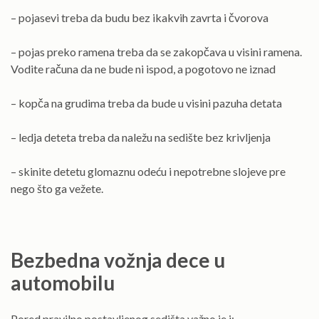
– pojasevi treba da budu bez ikakvih zavrta i čvorova
– pojas preko ramena treba da se zakopčava u visini ramena.
Vodite računa da ne bude ni ispod, a pogotovo ne iznad
– kopča na grudima treba da bude u visini pazuha detata
– ledja deteta treba da naležu na sedište bez krivljenja
– skinite detetu glomaznu odeću i nepotrebne slojeve pre
nego što ga vežete.
Bezbedna vožnja dece u
automobilu
Pored pravilno postavljenog sedišta važno je i: