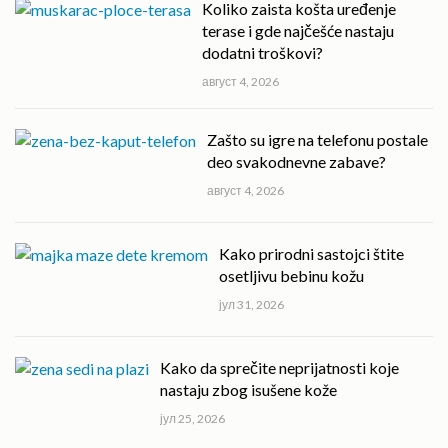
Koliko zaista košta uređenje
terase i gde najčešće nastaju
dodatni troškovi?
август 4, 2026
Zašto su igre na telefonu postale
deo svakodnevne zabave?
август 4, 2026
Kako prirodni sastojci štite
osetljivu bebinu kožu
јул 31, 2026
Kako da sprečite neprijatnosti koje
nastaju zbog isušene kože
јул 25, 2026