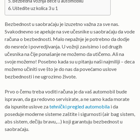
Bezbedna vožnja dece u automobilu
Uštedite uz kolica 3 u 1
Bezbednost u saobraćaju je izuzetno važna za sve nas.
Svakodnevno se apeluje na sve učesnike u saobraćaju da vode
računa o bezbednosti. Malo nepažnje je potrebno da dodje
do nesreće i povredjivanja. U vožnji zavisimo i od drugih
učesnika na čije ponašanje ne možemo da utičemo. Ali na
svoje možemo! Posebno kada su u pitanju naši najmiliji – deca
možemo učiniti sve što je do nas da povećamo uslove
bezbednosti i ne ugrozimo živote.
Prvo o čemu treba voditi računa je da vaš automobil bude
ispravan, da ga redovno servisirate, a ne samo kada morate
da ispunite uslove za
tehnički pregled automobila
i da
poseduje moderne sisteme zaštite i sigurnosti (air bag sistem,
abs sistem, dečiju bravu,…) koji garantuju bezbednost u
saobraćaju.