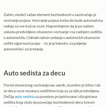
Zatim, sledeći važan element bezbednosti u saobraćaju je
vezivanje pojasa. Vezivanje pojasa treba da bude automatska
radnja za sve koji se voze. Napominjemo da je po našem
zakonu predvidjeno obavezno vezivanje i na zadnjem sedištu
u automobilu. Odmah nakon sedanja u automobil obavezno
vežite sigurnosni pojas – to je preduslov za paljenje
automobila i za kretanje.
Auto sedista za decu
Pored obaveznog vezivanja nas samih, izuzetno je bitno i da
se deca voze vezana u sedištima koja su za njih predvidjena.
Dečija
auto sedista
su posebno projektovana i dizajnirana
sedišta koja služe da povećaju bezbedenost dece tokom