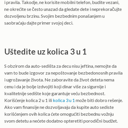
i pravila. Takodje, ne korisite mobilni telefon, budite vezani,
ne okrećite se često unazad da gledate dete i neprekoračujte
dozvoljenu brzinu. Svojim bezbednim ponašanjem u
saobraćaju dajte primer svojoj deci.
Uštedite uz kolica 3 u 1
S obzirom da auto-sedišta za decu nisu jeftina, nemojte da
vam to bude izgovor za nepoštovanje bezbedonosnih pravila
i ugrožavanje života. Ne zaboravite da život deteta nema
cenu i da je bolje izdvojiti koji dinar više za sigurnije i
kvalitetnije sedište koje garantuje veću bezbednost.
Korišćenje kolica 2 u 1 ili
kolica 3 u 1
može biti dobro rešenje.
Ako vam finansije ne dozvoljavaju da kupite auto sediste
korišćenjem ovih kolica ćete omogućiti bezbednu vožnju
svom detetu a nećete dodatno opteretiti porodični budžet.