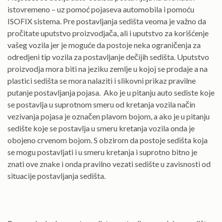
istovremeno – uz pomoć pojaseva automobila i pomoću
ISOFIX sistema. Pre postavljanja sedišta veoma je važno da
pročitate uputstvo proizvodjača, ali i uputstvo za korišćenje
vašeg vozila jer je moguće da postoje neka ograničenja za
odredjeni tip vozila za postavljanje dečijih sedišta. Uputstvo
proizvodja mora biti na jeziku zemlje u kojoj se prodaje a na
plastici sedišta se mora nalaziti i slikovni prikaz pravilne
putanje postavljanja pojasa. Ako je u pitanju auto sediste koje
se postavlja u suprotnom smeru od kretanja vozila način
vezivanja pojasa je označen plavom bojom, a ako je u pitanju
sedište koje se postavlja u smeru kretanja vozila onda je
obojeno crvenom bojom. S obzirom da postoje sedišta koja
se mogu postavljati i u smeru kretanja i suprotno bitno je
znati ove znake i onda pravilno vezati sedište u zavisnosti od
situacije postavljanja sedišta.