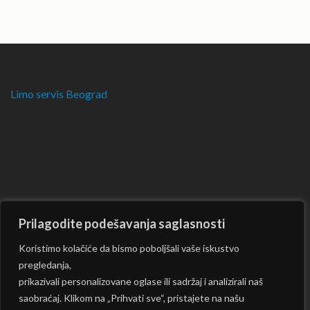
Limo servis Beograd
Prilagodite podešavanja saglasnosti
Koristimo kolačiće da bismo poboljšali vaše iskustvo
pregledanja,
prikazivali personalizovane oglase ili sadržaj i analizirali naš
saobraćaj. Klikom na „Prihvati sve“, pristajete na našu