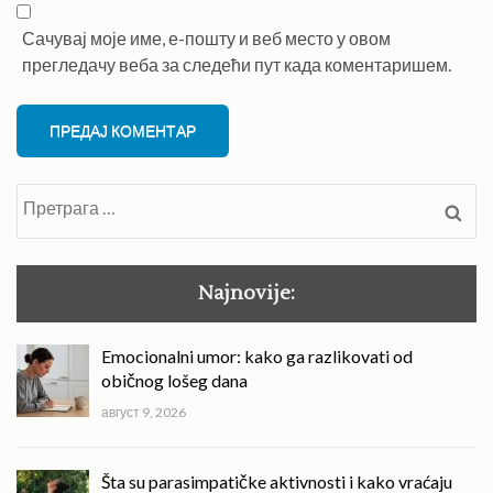
Сачувај моје име, е-пошту и веб место у овом
прегледачу веба за следећи пут када коментаришем.
Претрага
за:
Najnovije:
Emocionalni umor: kako ga razlikovati od
običnog lošeg dana
август 9, 2026
Šta su parasimpatičke aktivnosti i kako vraćaju