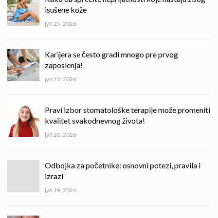
isušene kože
јул 25, 2026
Karijera se često gradi mnogo pre prvog
zaposlenja!
јул 23, 2026
Pravi izbor stomatološke terapije može promeniti
kvalitet svakodnevnog života!
јул 20, 2026
Odbojka za početnike: osnovni potezi, pravila i
izrazi
јул 19, 2026