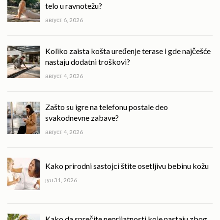
telo u ravnotežu?
август 6, 2026
Koliko zaista košta uređenje terase i gde najčešće
nastaju dodatni troškovi?
август 4, 2026
Zašto su igre na telefonu postale deo
svakodnevne zabave?
август 4, 2026
Kako prirodni sastojci štite osetljivu bebinu kožu
јул 31, 2026
Kako da sprečite neprijatnosti koje nastaju zbog