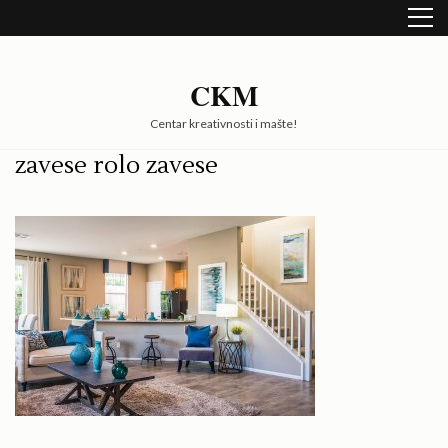
Skip
to
content
(Press
CKM
Enter)
Centar kreativnosti i mašte!
zavese rolo zavese