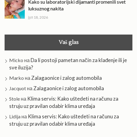
Kako su laboratorijski dijamanti promenili svet
luksuznog nakita
јул 18, 2026
Vaš glas
Da li postoji pametan način za klađenje ili je
Micko
на
sve iluzija?
Zalagaonice i zalog automobila
Marko
на
Zalagaonice i zalog automobila
Jacquot
на
Klima servis: Kako uštedeti na računu za
Stole
на
struju uz pravilan odabir klima uređaja
Klima servis: Kako uštedeti na računu za
Lidija
на
struju uz pravilan odabir klima uređaja