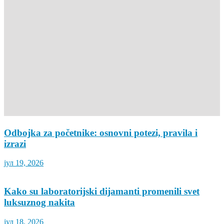
Odbojka za početnike: osnovni potezi, pravila i
izrazi
јул 19, 2026
Kako su laboratorijski dijamanti promenili svet
luksuznog nakita
јул 18, 2026