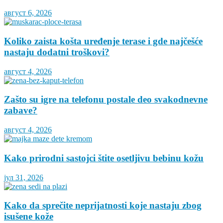
август 6, 2026
Koliko zaista košta uređenje terase i gde najčešće
nastaju dodatni troškovi?
август 4, 2026
Zašto su igre na telefonu postale deo svakodnevne
zabave?
август 4, 2026
Kako prirodni sastojci štite osetljivu bebinu kožu
јул 31, 2026
Kako da sprečite neprijatnosti koje nastaju zbog
isušene kože