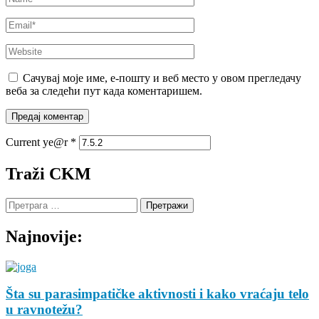
Email
*
Website
Сачувај моје име, е-пошту и веб место у овом прегледачу
веба за следећи пут када коментаришем.
Current ye@r
*
Traži CKM
Претрага
за:
Najnovije:
Šta su parasimpatičke aktivnosti i kako vraćaju telo
u ravnotežu?