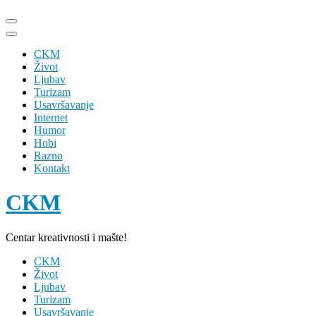
Skip
to
content
CKM
(Press
Život
Enter)
Ljubav
Turizam
Usavršavanje
Internet
Humor
Hobi
Razno
Kontakt
CKM
Centar kreativnosti i mašte!
CKM
Život
Ljubav
Turizam
Usavršavanje