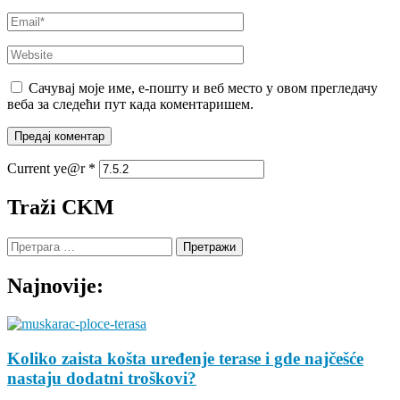
Email
*
Website
Сачувај моје име, е-пошту и веб место у овом прегледачу
веба за следећи пут када коментаришем.
Current ye@r
*
Traži CKM
Претрага
за:
Najnovije:
Koliko zaista košta uređenje terase i gde najčešće
nastaju dodatni troškovi?