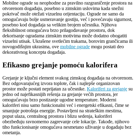
Mobilne ograde su neophodne za pravilno razgraničenje prostora na
otvorenom događaju, posebno u zimskim uslovima kada snežni
pokrivač može otežati vizuelnu orijentaciju. Ograde ne samo da
omogućavaju bolje usmeravanje gostiju, već i povećavaju sigurnost,
posebno kod događaja sa velikim brojem učesnika. Njihova
fleksibilnost omogućava brzo prilagođavanje prostoru, dok
dekorisanje ogradama zimskim motivima može dodatno obogatiti
vizuelni utisak. Ukrašene svetlećim trakama, borovim grančicama ili
novogodišnjim ukrasima, ove
mobilne ograde
mogu postati deo
dekorativnog koncepta događaja.
Efikasno grejanje pomoću kalorifera
Grejanje je ključni element svakog zimskog događaja na otvorenom.
Bez odgovarajućeg izvora toplote, čak i najlepše organizovan
prostor može postati neprijatan za učesnike.
Kaloriferi za grejanje
su
jedno od najefikasnijih rešenja za grejanje većih prostora, jer
omogućavaju brzo postizanje ugodne temperature. Moderni
kaloriferi nisu samo funkcionalni već i energetski efikasni, čime se
smanjuje potrošnja energije. Postavljeni na strateškim mestima,
poput ulaza, centralnog prostora i blizu sedenja, kaloriferi
obezbeđuju ravnomerno zagrevanje cele lokacije. Takođe, njihovo
tiho funkcionisanje omogućava nesmetano uživanje u događaju bez
ometanja.