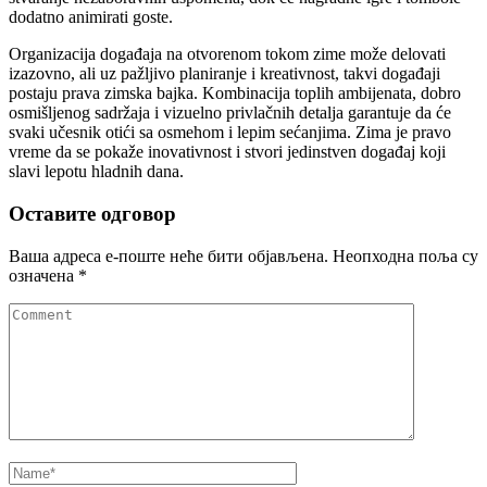
dodatno animirati goste.
Organizacija događaja na otvorenom tokom zime može delovati
izazovno, ali uz pažljivo planiranje i kreativnost, takvi događaji
postaju prava zimska bajka. Kombinacija toplih ambijenata, dobro
osmišljenog sadržaja i vizuelno privlačnih detalja garantuje da će
svaki učesnik otići sa osmehom i lepim sećanjima. Zima je pravo
vreme da se pokaže inovativnost i stvori jedinstven događaj koji
slavi lepotu hladnih dana.
Оставите одговор
Ваша адреса е-поште неће бити објављена.
Неопходна поља су
означена
*
Comment
Name
*