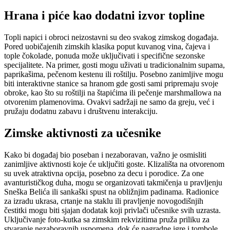
Hrana i piće kao dodatni izvor topline
Topli napici i obroci neizostavni su deo svakog zimskog događaja.
Pored uobičajenih zimskih klasika poput kuvanog vina, čajeva i
tople čokolade, ponuda može uključivati i specifične sezonske
specijalitete. Na primer, gosti mogu uživati u tradicionalnim supama,
paprikašima, pečenom kestenu ili roštilju. Posebno zanimljive mogu
biti interaktivne stanice sa hranom gde gosti sami pripremaju svoje
obroke, kao što su roštilji na štapićima ili pečenje marshmallowa na
otvorenim plamenovima. Ovakvi sadržaji ne samo da greju, već i
pružaju dodatnu zabavu i društvenu interakciju.
Zimske aktivnosti za učesnike
Kako bi događaj bio poseban i nezaboravan, važno je osmisliti
zanimljive aktivnosti koje će uključiti goste. Klizališta na otvorenom
su uvek atraktivna opcija, posebno za decu i porodice. Za one
avanturističkog duha, mogu se organizovati takmičenja u pravljenju
Sneška Belića ili sankaški spust na obližnjim padinama. Radionice
za izradu ukrasa, crtanje na staklu ili pravljenje novogodišnjih
čestitki mogu biti sjajan dodatak koji privlači učesnike svih uzrasta.
Uključivanje foto-kutka sa zimskim rekvizitima pruža priliku za
stvaranje nezaboravnih uspomena, dok će nagradne igre i tombole