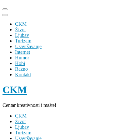
Skip
to
content
CKM
(Press
Život
Enter)
Ljubav
Turizam
Usavršavanje
Internet
Humor
Hobi
Razno
Kontakt
CKM
Centar kreativnosti i mašte!
CKM
Život
Ljubav
Turizam
Usavršavanje