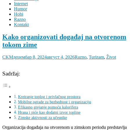
Internet
Humor
Hobi
Razno
Kontakt
Kako organizovati događaj na otvorenom
tokom zime
CKM
децембар 8, 2024
август 4, 2026
Razno
,
Turizam
,
Život
Sadržaj:
Kreiranje toplog i privlačnog prostora
Mobilne ograde za bezbednost i organizaciju
Efikasno grejanje pomoću kalorifera
Hrana i piće kao dodatni izvor topline
Zimske aktivnosti za učesnike
Organizacija događaja na otvorenom u zimskom periodu predstavlja