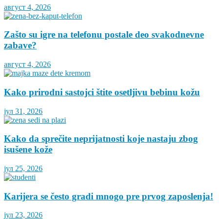
август 4, 2026
Zašto su igre na telefonu postale deo svakodnevne
zabave?
август 4, 2026
Kako prirodni sastojci štite osetljivu bebinu kožu
јул 31, 2026
Kako da sprečite neprijatnosti koje nastaju zbog
isušene kože
јул 25, 2026
Karijera se često gradi mnogo pre prvog zaposlenja!
јул 23, 2026