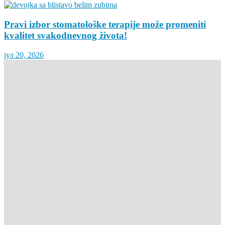
Pravi izbor stomatološke terapije može promeniti
kvalitet svakodnevnog života!
јул 20, 2026