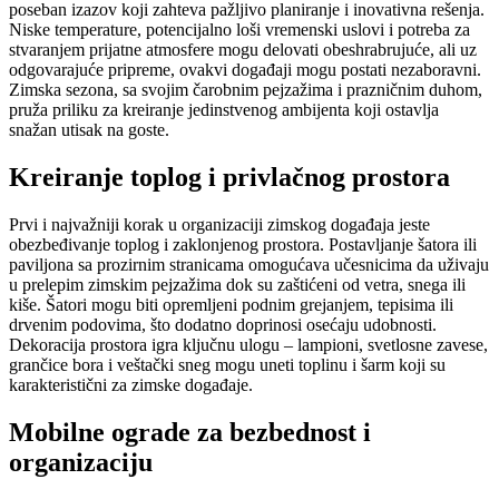
poseban izazov koji zahteva pažljivo planiranje i inovativna rešenja.
Niske temperature, potencijalno loši vremenski uslovi i potreba za
stvaranjem prijatne atmosfere mogu delovati obeshrabrujuće, ali uz
odgovarajuće pripreme, ovakvi događaji mogu postati nezaboravni.
Zimska sezona, sa svojim čarobnim pejzažima i prazničnim duhom,
pruža priliku za kreiranje jedinstvenog ambijenta koji ostavlja
snažan utisak na goste.
Kreiranje toplog i privlačnog prostora
Prvi i najvažniji korak u organizaciji zimskog događaja jeste
obezbeđivanje toplog i zaklonjenog prostora. Postavljanje šatora ili
paviljona sa prozirnim stranicama omogućava učesnicima da uživaju
u prelepim zimskim pejzažima dok su zaštićeni od vetra, snega ili
kiše. Šatori mogu biti opremljeni podnim grejanjem, tepisima ili
drvenim podovima, što dodatno doprinosi osećaju udobnosti.
Dekoracija prostora igra ključnu ulogu – lampioni, svetlosne zavese,
grančice bora i veštački sneg mogu uneti toplinu i šarm koji su
karakteristični za zimske događaje.
Mobilne ograde za bezbednost i
organizaciju