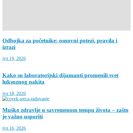
Odbojka za početnike: osnovni potezi, pravila i
izrazi
јул 19, 2026
Kako su laboratorijski dijamanti promenili svet
luksuznog nakita
јул 18, 2026
Muško zdravlje u savremenom tempu života – zašto
je važno usporiti
јул 16, 2026