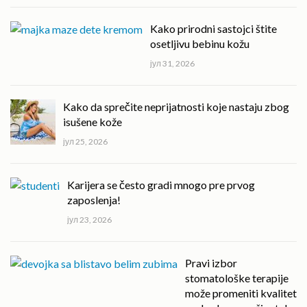
Kako prirodni sastojci štite
osetljivu bebinu kožu
јул 31, 2026
Kako da sprečite neprijatnosti koje nastaju zbog
isušene kože
јул 25, 2026
Karijera se često gradi mnogo pre prvog
zaposlenja!
јул 23, 2026
Pravi izbor
stomatološke terapije
može promeniti kvalitet