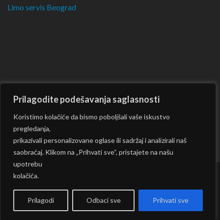
Limo servis Beograd
Prilagodite podešavanja saglasnosti
Koristimo kolačiće da bismo poboljšali vaše iskustvo
pregledanja,
prikazivali personalizovane oglase ili sadržaj i analizirali naš
saobraćaj. Klikom na „Prihvati sve“, pristajete na našu
upotrebu
kolačića.
Copyright © 2026
CKM
| Rara Journal by:
Rara Theme
|
Powered by:
WordPress
|
Prilagodi
Odbaci sve
Prihvati sve