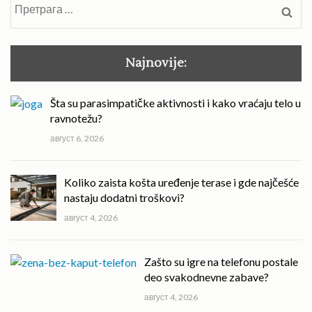
Претрага
за:
Najnovije:
Šta su parasimpatičke aktivnosti i kako vraćaju telo u
ravnotežu?
август 6, 2026
Koliko zaista košta uređenje terase i gde najčešće
nastaju dodatni troškovi?
август 4, 2026
Zašto su igre na telefonu postale
deo svakodnevne zabave?
август 4, 2026