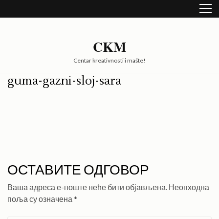
Skip
to
content
(Press
CKM
Enter)
Centar kreativnosti i mašte!
guma-gazni-sloj-sara
ОСТАВИТЕ ОДГОВОР
Ваша адреса е-поште неће бити објављена.
Неопходна
поља су означена
*