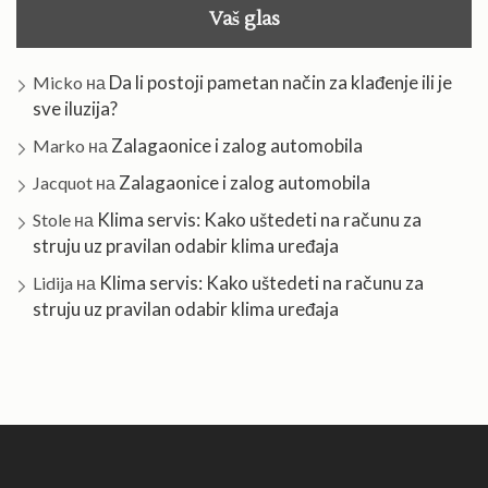
Vaš glas
Da li postoji pametan način za klađenje ili je
Micko
на
sve iluzija?
Zalagaonice i zalog automobila
Marko
на
Zalagaonice i zalog automobila
Jacquot
на
Klima servis: Kako uštedeti na računu za
Stole
на
struju uz pravilan odabir klima uređaja
Klima servis: Kako uštedeti na računu za
Lidija
на
struju uz pravilan odabir klima uređaja