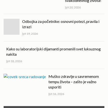
svakodnevnog života!
јул 20, 2026
Odbojka za početnike: osnovni potezi, pravila i
izrazi
јул 19, 2026
Kako su laboratorijski dijamanti promenili svet luksuznog
nakita
јул 18, 2026
Muško zdravlje u savremenom
tempu života – zašto je važno
usporiti
јул 16, 2026