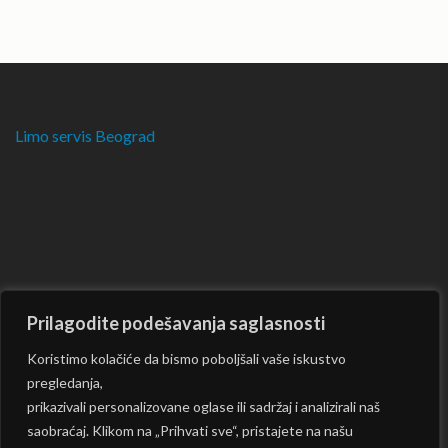
Limo servis Beograd
Prilagodite podešavanja saglasnosti
Koristimo kolačiće da bismo poboljšali vaše iskustvo
pregledanja,
prikazivali personalizovane oglase ili sadržaj i analizirali naš
saobraćaj. Klikom na „Prihvati sve“, pristajete na našu