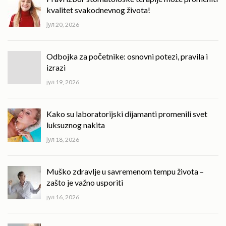
kvalitet svakodnevnog života!
јул 20, 2026
Odbojka za početnike: osnovni potezi, pravila i
izrazi
јул 19, 2026
Kako su laboratorijski dijamanti promenili svet
luksuznog nakita
јул 18, 2026
Muško zdravlje u savremenom tempu života –
zašto je važno usporiti
јул 16, 2026