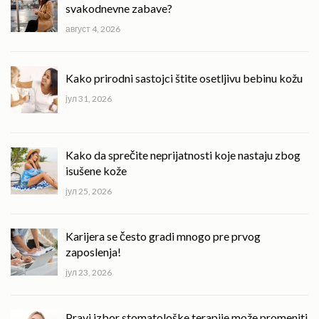
svakodnevne zabave?
август 4, 2026
Kako prirodni sastojci štite osetljivu bebinu kožu
јул 31, 2026
Kako da sprečite neprijatnosti koje nastaju zbog
isušene kože
јул 25, 2026
Karijera se često gradi mnogo pre prvog
zaposlenja!
јул 23, 2026
Pravi izbor stomatološke terapije može promeniti