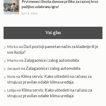
Prvi meseci života donose prilike za razvoj kroz
pažljivo odabranu igru!
јул 11, 2026
Vaš glas
Da li postoji pametan način za klađenje ili je
Micko
на
sve iluzija?
Zalagaonice i zalog automobila
Marko
на
Zalagaonice i zalog automobila
Jacquot
на
Klima servis: Kako uštedeti na računu za
Stole
на
struju uz pravilan odabir klima uređaja
Klima servis: Kako uštedeti na računu za
Lidija
на
struju uz pravilan odabir klima uređaja