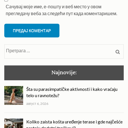
Сачувај моје име, е-пошту и веб место у овом
прегледачу веба за следећи пут када коментаришем.
Претрага
за:
Najnovije:
Šta su parasimpatičke aktivnosti i kako vraćaju
telo u ravnotežu?
август 6, 2026
Koliko zaista košta uređenje terase i gde najčešće
nastaju dodatni troškovi?