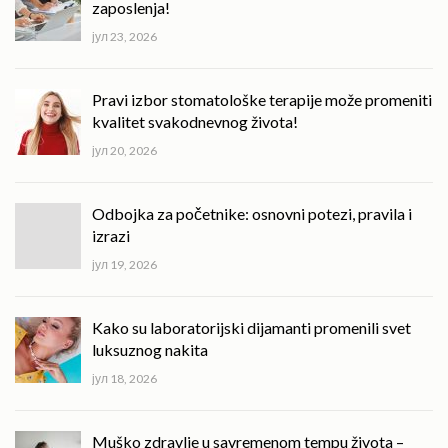
zaposlenja!
јул 23, 2026
Pravi izbor stomatološke terapije može promeniti
kvalitet svakodnevnog života!
јул 20, 2026
Odbojka za početnike: osnovni potezi, pravila i
izrazi
јул 19, 2026
Kako su laboratorijski dijamanti promenili svet
luksuznog nakita
јул 18, 2026
Muško zdravlje u savremenom tempu života –