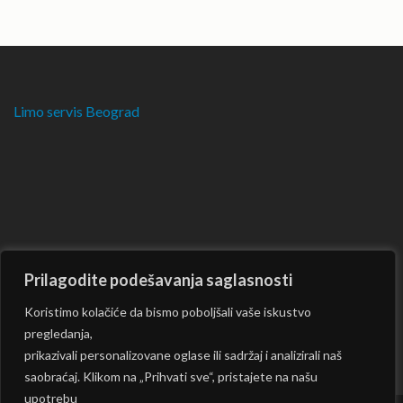
Limo servis Beograd
Prilagodite podešavanja saglasnosti
Koristimo kolačiće da bismo poboljšali vaše iskustvo
pregledanja,
prikazivali personalizovane oglase ili sadržaj i analizirali naš
saobraćaj. Klikom na „Prihvati sve“, pristajete na našu
upotrebu