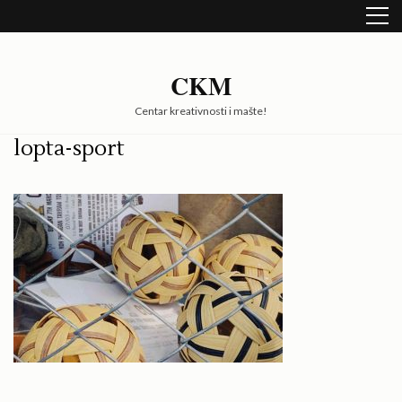
Skip
to
content
(Press
CKM
Enter)
Centar kreativnosti i mašte!
lopta-sport