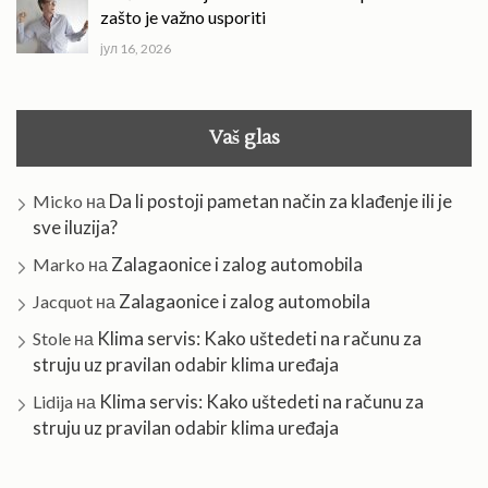
zašto je važno usporiti
јул 16, 2026
Vaš glas
Da li postoji pametan način za klađenje ili je
Micko
на
sve iluzija?
Zalagaonice i zalog automobila
Marko
на
Zalagaonice i zalog automobila
Jacquot
на
Klima servis: Kako uštedeti na računu za
Stole
на
struju uz pravilan odabir klima uređaja
Klima servis: Kako uštedeti na računu za
Lidija
на
struju uz pravilan odabir klima uređaja