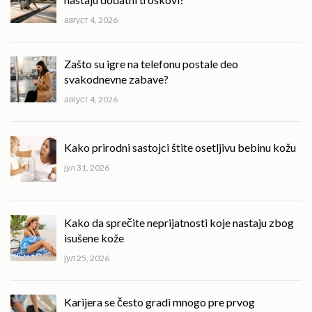
август 4, 2026
Zašto su igre na telefonu postale deo
svakodnevne zabave?
август 4, 2026
Kako prirodni sastojci štite osetljivu bebinu kožu
јул 31, 2026
Kako da sprečite neprijatnosti koje nastaju zbog
isušene kože
јул 25, 2026
Karijera se često gradi mnogo pre prvog