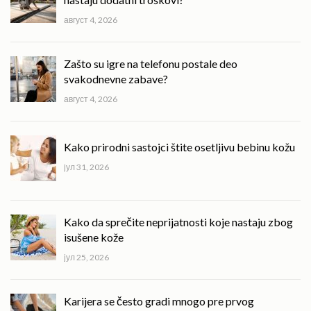
август 4, 2026
Zašto su igre na telefonu postale deo
svakodnevne zabave?
август 4, 2026
Kako prirodni sastojci štite osetljivu bebinu kožu
јул 31, 2026
Kako da sprečite neprijatnosti koje nastaju zbog
isušene kože
јул 25, 2026
Karijera se često gradi mnogo pre prvog