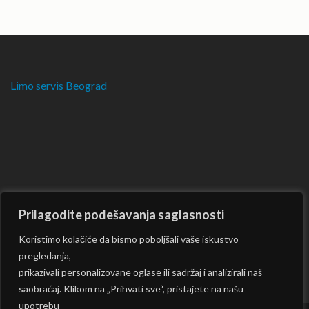
Limo servis Beograd
Prilagodite podešavanja saglasnosti
Koristimo kolačiće da bismo poboljšali vaše iskustvo
pregledanja,
prikazivali personalizovane oglase ili sadržaj i analizirali naš
saobraćaj. Klikom na „Prihvati sve“, pristajete na našu
upotrebu