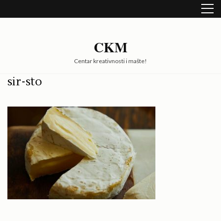
Skip
to
content
(Press
CKM
Enter)
Centar kreativnosti i mašte!
sir-sto