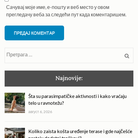
Сачувај моје име, е-пошту и веб место у овом
прегледачу веба за следећи пут када коментаришем.
Претрага
за:
Najnovije:
Šta su parasimpatičke aktivnosti i kako vraćaju
telo u ravnotežu?
август 6, 2026
Koliko zaista košta uređenje terase i gde najčešće
nastaju dodatni troškovi?