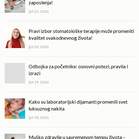
zaposlenja!
јул 23, 2026
Pravi izbor stomatološke terapije može promeniti
kvalitet svakodnevnog života!
јул 20, 2026
Odbojka za početnike: osnovni potezi, pravila i
izrazi
јул 19, 2026
Kako su laboratorijski dijamanti promenili svet
luksuznog nakita
јул 18, 2026
Muško zdravlje u savremenom tempu života –