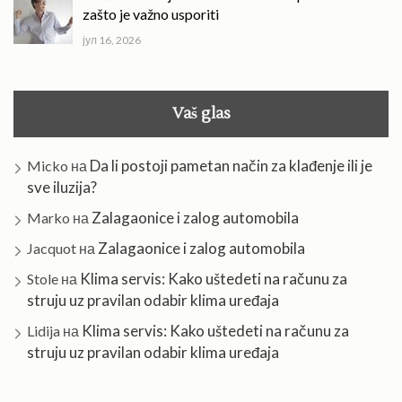
zašto je važno usporiti
јул 16, 2026
Vaš glas
Da li postoji pametan način za klađenje ili je
Micko
на
sve iluzija?
Zalagaonice i zalog automobila
Marko
на
Zalagaonice i zalog automobila
Jacquot
на
Klima servis: Kako uštedeti na računu za
Stole
на
struju uz pravilan odabir klima uređaja
Klima servis: Kako uštedeti na računu za
Lidija
на
struju uz pravilan odabir klima uređaja