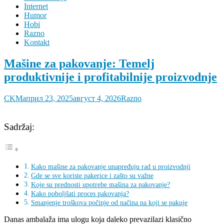
Internet
Humor
Hobi
Razno
Kontakt
Mašine za pakovanje: Temelj
produktivnije i profitabilnije proizvodnje
CKM
април 23, 2025
август 4, 2026
Razno
Sadržaj:
Kako mašine za pakovanje unapređuju rad u proizvodnji
Gde se sve koriste pakerice i zašto su važne
Koje su prednosti upotrebe mašina za pakovanje?
Kako poboljšati proces pakovanja?
Smanjenje troškova počinje od načina na koji se pakuje
Danas ambalaža ima ulogu koja daleko prevazilazi klasično