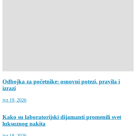
Odbojka za početnike: osnovni potezi, pravila i
izrazi
јул 19, 2026
Kako su laboratorijski dijamanti promenili svet
luksuznog nakita
јул 18, 2026