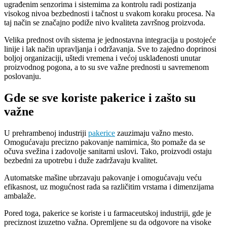
ugrađenim senzorima i sistemima za kontrolu radi postizanja
visokog nivoa bezbednosti i tačnost u svakom koraku procesa. Na
taj način se značajno podiže nivo kvaliteta završnog proizvoda.
Velika prednost ovih sistema je jednostavna integracija u postojeće
linije i lak način upravljanja i održavanja. Sve to zajedno doprinosi
boljoj organizaciji, uštedi vremena i većoj usklađenosti unutar
proizvodnog pogona, a to su sve važne prednosti u savremenom
poslovanju.
Gde se sve koriste pakerice i zašto su
važne
U prehrambenoj industriji
pakerice
zauzimaju važno mesto.
Omogućavaju precizno pakovanje namirnica, što pomaže da se
očuva svežina i zadovolje sanitarni uslovi. Tako, proizvodi ostaju
bezbedni za upotrebu i duže zadržavaju kvalitet.
Automatske mašine ubrzavaju pakovanje i omogućavaju veću
efikasnost, uz mogućnost rada sa različitim vrstama i dimenzijama
ambalaže.
Pored toga, pakerice se koriste i u farmaceutskoj industriji, gde je
preciznost izuzetno važna. Opremljene su da odgovore na visoke