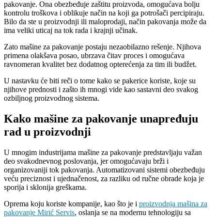
pakovanje. Ona obezbeđuje zaštitu proizvoda, omogućava bolju
kontrolu troškova i oblikuje način na koji ga potrošači percipiraju.
Bilo da ste u proizvodnji ili maloprodaji, način pakovanja može da
ima veliki uticaj na tok rada i krajnji učinak.
Zato mašine za pakovanje postaju nezaobilazno rešenje. Njihova
primena olakšava posao, ubrzava čitav proces i omogućava
ravnomeran kvalitet bez dodatnog opterećenja za tim ili budžet.
U nastavku će biti reči o tome kako se pakerice koriste, koje su
njihove prednosti i zašto ih mnogi vide kao sastavni deo svakog
ozbiljnog proizvodnog sistema.
Kako mašine za pakovanje unapređuju
rad u proizvodnji
U mnogim industrijama mašine za pakovanje predstavljaju važan
deo svakodnevnog poslovanja, jer omogućavaju brži i
organizovaniji tok pakovanja. Automatizovani sistemi obezbeđuju
veću preciznost i ujednačenost, za razliku od ručne obrade koja je
sporija i sklonija greškama.
Oprema koju koriste kompanije, kao što je i
proizvodnja mašina za
pakovanje Mirić Servis
, oslanja se na modernu tehnologiju sa