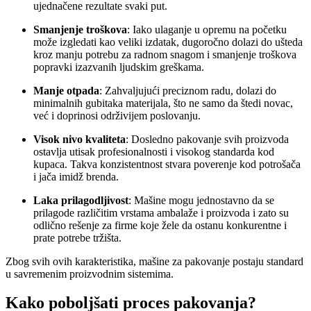
ujednačene rezultate svaki put.
Smanjenje troškova
: Iako ulaganje u opremu na početku
može izgledati kao veliki izdatak, dugoročno dolazi do ušteda
kroz manju potrebu za radnom snagom i smanjenje troškova
popravki izazvanih ljudskim greškama.
Manje otpada
: Zahvaljujući preciznom radu, dolazi do
minimalnih gubitaka materijala, što ne samo da štedi novac,
već i doprinosi održivijem poslovanju.
Visok nivo kvaliteta
: Dosledno pakovanje svih proizvoda
ostavlja utisak profesionalnosti i visokog standarda kod
kupaca. Takva konzistentnost stvara poverenje kod potrošača
i jača imidž brenda.
Laka prilagodljivost
: Mašine mogu jednostavno da se
prilagode različitim vrstama ambalaže i proizvoda i zato su
odlično rešenje za firme koje žele da ostanu konkurentne i
prate potrebe tržišta.
Zbog svih ovih karakteristika, mašine za pakovanje postaju standard
u savremenim proizvodnim sistemima.
Kako poboljšati proces pakovanja?