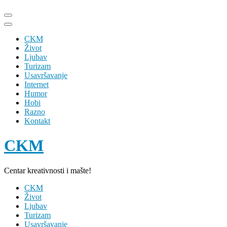
Skip
to
content
CKM
(Press
Život
Enter)
Ljubav
Turizam
Usavršavanje
Internet
Humor
Hobi
Razno
Kontakt
CKM
Centar kreativnosti i mašte!
CKM
Život
Ljubav
Turizam
Usavršavanje