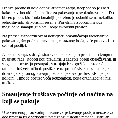
Uz sve prednosti koje donosi automatizacija, neophodno je znati
kako pravilno uključiti mašine za pakovanje u svakodnevni rad. Da
bi ceo proces bio funkcionalniji, potrebno je osloniti se na nekoliko
jednostavnih, ali korisnih rešenja. Pravilnim izborom metoda
moguće je smanjiti gubitke i bolje iskoristiti prostor.
Na primer, standardizovani kontejneri omogućavaju racionalnije
pakovanje, što podrazumeva manje praznog hoda, više proizvoda u
svakoj pošiljci.
Automatizacija, s druge strane, donosi ozbiljnu promenu u tempu i
kvalitetu rada. Roboti koji preuzimaju zadatke poput obeležavanja ili
slaganja ubrzavaju postupak, smanjuju broj grešaka i rasterećuju
radnike. Još veći učinak postiže se uz pomoć sistema za merenje i
doziranje koji omogućavaju precizno pakovanje, bez odstupanja u
količini. Time se postiže veća pouzdanost, bolja organizacija i niži
troškovi.
Smanjenje troškova počinje od načina na
koji se pakuje
U savremenoj proizvodnji, mašine za pakovanje postaju neizostavan
deo procesa jer obezbeđuju preciznost, uštedu vremena i stabilan