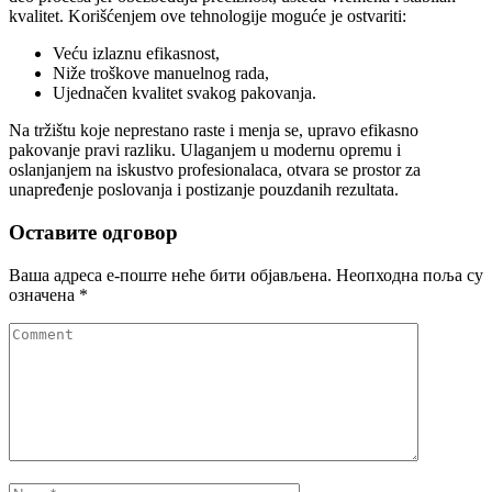
kvalitet. Korišćenjem ove tehnologije moguće je ostvariti:
Veću izlaznu efikasnost,
Niže troškove manuelnog rada,
Ujednačen kvalitet svakog pakovanja.
Na tržištu koje neprestano raste i menja se, upravo efikasno
pakovanje pravi razliku. Ulaganjem u modernu opremu i
oslanjanjem na iskustvo profesionalaca, otvara se prostor za
unapređenje poslovanja i postizanje pouzdanih rezultata.
Оставите одговор
Ваша адреса е-поште неће бити објављена.
Неопходна поља су
означена
*
Comment
Name
*