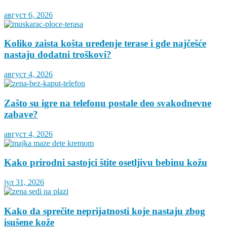
август 6, 2026
Koliko zaista košta uređenje terase i gde najčešće
nastaju dodatni troškovi?
август 4, 2026
Zašto su igre na telefonu postale deo svakodnevne
zabave?
август 4, 2026
Kako prirodni sastojci štite osetljivu bebinu kožu
јул 31, 2026
Kako da sprečite neprijatnosti koje nastaju zbog
isušene kože