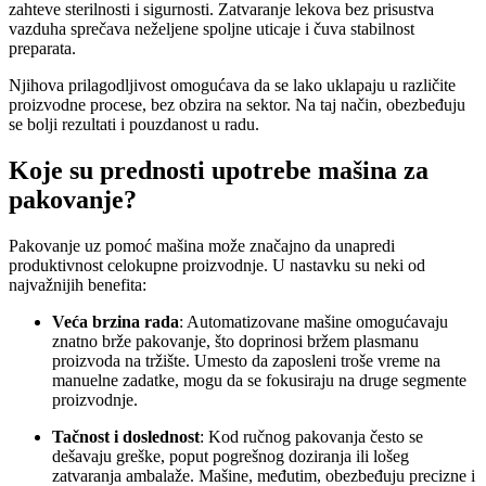
zahteve sterilnosti i sigurnosti. Zatvaranje lekova bez prisustva
vazduha sprečava neželjene spoljne uticaje i čuva stabilnost
preparata.
Njihova prilagodljivost omogućava da se lako uklapaju u različite
proizvodne procese, bez obzira na sektor. Na taj način, obezbeđuju
se bolji rezultati i pouzdanost u radu.
Koje su prednosti upotrebe mašina za
pakovanje?
Pakovanje uz pomoć mašina može značajno da unapredi
produktivnost celokupne proizvodnje. U nastavku su neki od
najvažnijih benefita:
Veća brzina rada
: Automatizovane mašine omogućavaju
znatno brže pakovanje, što doprinosi bržem plasmanu
proizvoda na tržište. Umesto da zaposleni troše vreme na
manuelne zadatke, mogu da se fokusiraju na druge segmente
proizvodnje.
Tačnost i doslednost
: Kod ručnog pakovanja često se
dešavaju greške, poput pogrešnog doziranja ili lošeg
zatvaranja ambalaže. Mašine, međutim, obezbeđuju precizne i