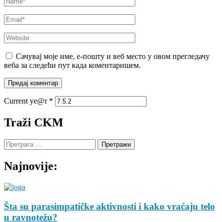
Email
*
Website
Сачувај моје име, е-пошту и веб место у овом прегледачу
веба за следећи пут када коментаришем.
Current ye@r
*
Traži CKM
Претрага
за:
Najnovije:
Šta su parasimpatičke aktivnosti i kako vraćaju telo
u ravnotežu?