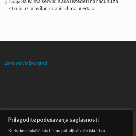
Klima servis: Kako uštedeti na računu za
Lidija
на
struju uz pravilan odabir klima uređaja
Limo servis Beograd
Prilagodite podešavanja saglasnosti
Koristimo kolačiće da bismo poboljšali vaše iskustvo