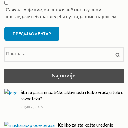
Сачувај моје име, е-пошту и веб место у овом
прегледачу веба за следећи пут када коментаришем.
Претрага
за:
Najnovije:
Šta su parasimpatičke aktivnosti i kako vraćaju telo u
ravnotežu?
август 6, 2026
Koliko zaista košta uređenje