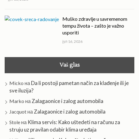
Muško zdravlje u savremenom
tempu života – zašto je važno
usporiti
јул 16, 2026
Vaš glas
Da li postoji pametan način za klađenje ili je
Micko
на
sve iluzija?
Zalagaonice i zalog automobila
Marko
на
Zalagaonice i zalog automobila
Jacquot
на
Klima servis: Kako uštedeti na računu za
Stole
на
struju uz pravilan odabir klima uređaja