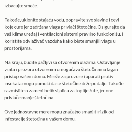
izbacujte smeće.
Takođe, uklonite stajaću vodu, popravite sve slavine i cevi
koje cure jer zadržana vlaga privlači štetočine. Osigurajte da
vaš klima uređaj i ventilacioni sistemi pravilno funkcionišu, i
koristite odvlaživač vazduha kako biste smanjili vlagu u
prostorijama.
Na kraju, budite pažljivi sa otvorenim ulazima. Ostavljanje
vrata i prozora otvorenim omogućava štetočinama lagan
pristup vašem domu. Mreže za prozore i aparati protiv
insekata mogu pomoći da se štetočine drže podalje. Takođe,
razmislite o zameni belih sijalica za toplije žute, jer one
privlače manje štetočina.
Ove jednostavne mere mogu značajno smanjiti rizik od
infestacije štetočina u vašem domu.