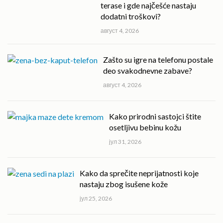
terase i gde najčešće nastaju
dodatni troškovi?
август 4, 2026
Zašto su igre na telefonu postale
deo svakodnevne zabave?
август 4, 2026
Kako prirodni sastojci štite
osetljivu bebinu kožu
јул 31, 2026
Kako da sprečite neprijatnosti koje
nastaju zbog isušene kože
јул 25, 2026