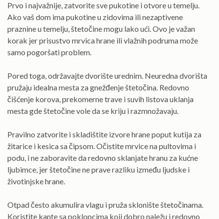
Prvo i najvažnije, zatvorite sve pukotine i otvore u temelju.
Ako vaš dom ima pukotine u zidovima ili nezaptivene
praznine u temelju, štetočine mogu lako ući. Ovo je važan
korak jer prisustvo mrvica hrane ili vlažnih podruma može
samo pogoršati problem.
Pored toga, održavajte dvorište urednim. Neuredna dvorišta
pružaju idealna mesta za gnežđenje štetočina. Redovno
čišćenje korova, prekomerne trave i suvih listova uklanja
mesta gde štetočine vole da se kriju i razmnožavaju.
Pravilno zatvorite i skladištite izvore hrane poput kutija za
žitarice i kesica sa čipsom. Očistite mrvice na pultovima i
podu, i ne zaboravite da redovno sklanjate hranu za kućne
ljubimce, jer štetočine ne prave razliku između ljudske i
životinjske hrane.
Otpad često akumulira vlagu i pruža sklonište štetočinama.
Koristite kante sa poklopcima koji dobro naležu i redovno