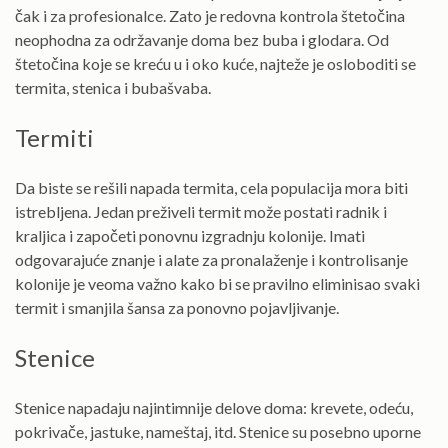
čak i za profesionalce. Zato je redovna kontrola štetočina
neophodna za održavanje doma bez buba i glodara. Od
štetočina koje se kreću u i oko kuće, najteže je osloboditi se
termita, stenica i bubašvaba.
Termiti
Da biste se rešili napada termita, cela populacija mora biti
istrebljena. Jedan preživeli termit može postati radnik i
kraljica i započeti ponovnu izgradnju kolonije. Imati
odgovarajuće znanje i alate za pronalaženje i kontrolisanje
kolonije je veoma važno kako bi se pravilno eliminisao svaki
termit i smanjila šansa za ponovno pojavljivanje.
Stenice
Stenice napadaju najintimnije delove doma: krevete, odeću,
pokrivače, jastuke, nameštaj, itd. Stenice su posebno uporne