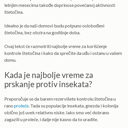
letnjim mesecima takođe doprinose povećanoj aktivnosti
štetočina.
Idealno je da naši domovi budu potpuno oslobođeni
štetočina, bez obzira na godišnje doba.
Ovaj tekst će razmotriti najbolje vreme za korišćenje
kontrole štetočina i kako da sprečite da uđu i ostanu u vašem
domu.
Kada je najbolje vreme za
prskanje protiv insekata?
Preporučuje se da barem rezervišete kontrolu štetočina u
rano
proleće
. Tada su populacije insekata, gnezda i kolonija
obično još uvek relativno niske. Iako smo već dobrano
zagazili u proleće, i dalje nije kasno da to uradite.