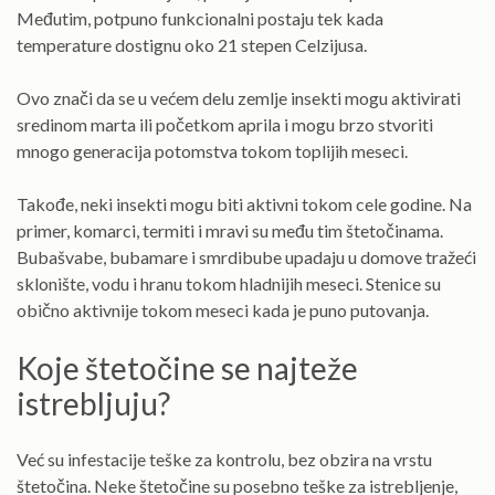
Međutim, potpuno funkcionalni postaju tek kada
temperature dostignu oko 21 stepen Celzijusa.
Ovo znači da se u većem delu zemlje insekti mogu aktivirati
sredinom marta ili početkom aprila i mogu brzo stvoriti
mnogo generacija potomstva tokom toplijih meseci.
Takođe, neki insekti mogu biti aktivni tokom cele godine. Na
primer, komarci, termiti i mravi su među tim štetočinama.
Bubašvabe, bubamare i smrdibube upadaju u domove tražeći
sklonište, vodu i hranu tokom hladnijih meseci. Stenice su
obično aktivnije tokom meseci kada je puno putovanja.
Koje štetočine se najteže
istrebljuju?
Već su infestacije teške za kontrolu, bez obzira na vrstu
štetočina. Neke štetočine su posebno teške za istrebljenje,