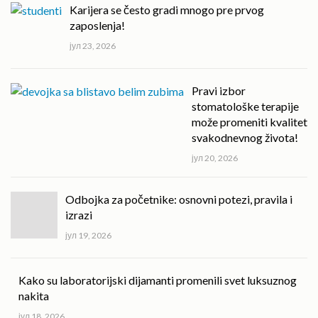
Karijera se često gradi mnogo pre prvog
zaposlenja!
јул 23, 2026
Pravi izbor
stomatološke terapije
može promeniti kvalitet
svakodnevnog života!
јул 20, 2026
Odbojka za početnike: osnovni potezi, pravila i
izrazi
јул 19, 2026
Kako su laboratorijski dijamanti promenili svet luksuznog
nakita
јул 18, 2026