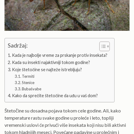
Sadržaj:
Kada je najbolje vreme za prskanje protiv insekata?
Kada su insekti najaktivniji tokom godine?
Koje štetočine se najteže istrebljuju?
Termiti
Stenice
Bubašvabe
Kako da sprečite štetočine da uđu u vaš dom?
Štetočine su dosadna pojava tokom cele godine. Ali, kako
temperature rastu svake godine u proleće i leto, topliji
vremenski uslovi će privući više insekata koji nisu bili aktivni
tokom hladnijih meseci. Povećane padavine u prolećnim i