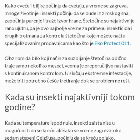
Kako cveće i biljke počinju da cvetaju, a vreme se zagreva,
mnoge životinje i insekti počinju da se bude iz zimskog sna,
započinju parenje i traže izvor hrane. Štetočine su najaktivnije
rano ujutru, pa je ovo najbolje vreme za primenu insekticida i
drugih tretmana za kontrolu štetočina koje možete naći u
specijalizovanim prodavnicama kao što je
Eko Protect 011
.
Obzirom da bilo koji način za suzbijanje štetočina obično
traje samo nekoliko meseci, veoma je preporučljivo nastaviti
s kontinuiranom kontrolom. U slučaju ekstremne infestacije,
može biti potrebno češće tretiranje dok se problem ne reši.
Kada su insekti najaktivniji tokom
godine?
Kada su temperature ispod nule, insekti zaista nisu u
mogućnosti da se kreću, ali kako se vreme zagreva, oko
sedam stepeni Celzijusa, počinju da se kreću polako.