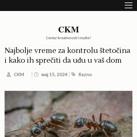
Skip
to
content
(Press
CKM
Enter)
Centar kreativnosti i mašte!
Najbolje vreme za kontrolu štetočina
i kako ih sprečiti da uđu u vaš dom
CKM
мај 15, 2024
Razno