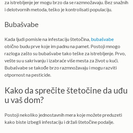
za istrebljenje jer mogu brzo da se razmnožavaju. Bez snažnih
i delotvornih metoda, teško je kontrolisati populaciju.
Bubašvabe
Kada ljudi pomisle na infestaciju štetočina,
bubašvabe
obično budu prve koje im padnu na pamet. Postoji mnogo
razloga zašto su bubašvabe tako teške za istrebljenje. Prvo,
vešte su u sakrivanju i izabraće više mesta za život u kući.
Bubašvabe se takođe brzo razmnožavaju i mogu razviti
otpornost na pesticide.
Kako da sprečite štetočine da uđu
u vaš dom?
Postoji nekoliko jednostavnih mera koje možete preduzeti
kako biste izbegli infestaciju i držali štetočine podalje.