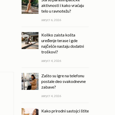
aktivnosti i kako vraćaju
telo u ravnotežu?
август 6, 2026
Koliko zaista košta
uređenje terase i gde
najčešće nastaju dodatni
troškovi?
август 4, 2026
Zašto su igre na telefonu
postale deo svakodnevne
zabave?
август 4, 2026
Kako prirodni sastojci štite