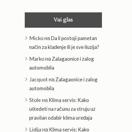
Vaš glas
Micko
на
Da li postoji pametan
način za klađenje ili je sve iluzija?
Marko
на
Zalagaonice i zalog
automobila
Jacquot
на
Zalagaonice i zalog
automobila
Stole
на
Klima servis: Kako
uštedeti na računu za struju uz
pravilan odabir klima uređaja
Lidija
на
Klima servis: Kako