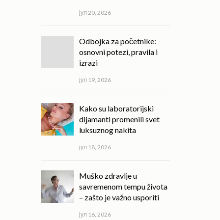
јул 20, 2026
Odbojka za početnike:
osnovni potezi, pravila i
izrazi
јул 19, 2026
Kako su laboratorijski
dijamanti promenili svet
luksuznog nakita
јул 18, 2026
Muško zdravlje u
savremenom tempu života
– zašto je važno usporiti
јул 16, 2026