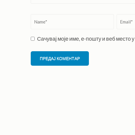
Name
*
Email
*
Сачувај моје име, е-пошту и веб место