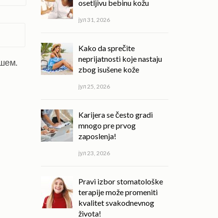
osetljivu bebinu kožu
јул 31, 2026
Kako da sprečite
neprijatnosti koje nastaju
ишем.
zbog isušene kože
јул 25, 2026
Karijera se često gradi
mnogo pre prvog
zaposlenja!
јул 23, 2026
Pravi izbor stomatološke
terapije može promeniti
kvalitet svakodnevnog
života!