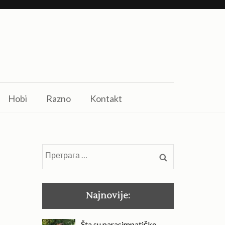
Hobi
Razno
Kontakt
Претрага
за:
Najnovije:
Šta su parasimpatičke