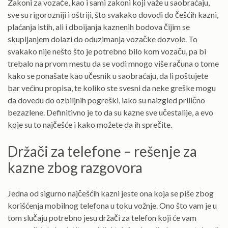
Zakoni za vozače, kao i sami zakoni koji važe u saobraćaju,
sve su rigorozniji i oštriji, što svakako dovodi do češćih kazni,
plaćanja istih, ali i dboijanja kaznenih bodova čijim se
skupljanjem dolazi do oduzimanja vozačke dozvole. To
svakako nije nešto što je potrebno bilo kom vozaču, pa bi
trebalo na prvom mestu da se vodi mnogo više računa o tome
kako se ponašate kao učesnik u saobraćaju, da li poštujete
bar većinu propisa, te koliko ste svesni da neke greške mogu
da dovedu do ozbiljnih pogreški, iako su naizgled prilično
bezazlene. Definitivno je to da su kazne sve učestalije, a evo
koje su to najčešće i kako možete da ih sprečite.
Držači za telefone – rešenje za
kazne zbog razgovora
Jedna od sigurno najčešćih kazni jeste ona koja se piše zbog
korišćenja mobilnog telefona u toku vožnje. Ono što vam je u
tom slučaju potrebno jesu držači za telefon koji će vam