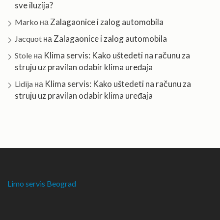
sve iluzija?
Zalagaonice i zalog automobila
Marko
на
Zalagaonice i zalog automobila
Jacquot
на
Klima servis: Kako uštedeti na računu za
Stole
на
struju uz pravilan odabir klima uređaja
Klima servis: Kako uštedeti na računu za
Lidija
на
struju uz pravilan odabir klima uređaja
Limo servis Beograd