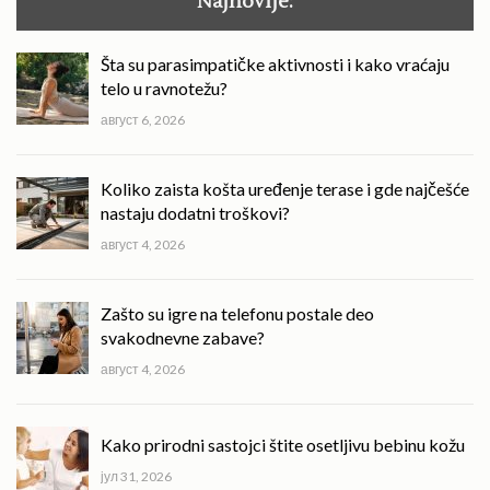
Najnovije:
Šta su parasimpatičke aktivnosti i kako vraćaju
telo u ravnotežu?
август 6, 2026
Koliko zaista košta uređenje terase i gde najčešće
nastaju dodatni troškovi?
август 4, 2026
Zašto su igre na telefonu postale deo
svakodnevne zabave?
август 4, 2026
Kako prirodni sastojci štite osetljivu bebinu kožu
јул 31, 2026