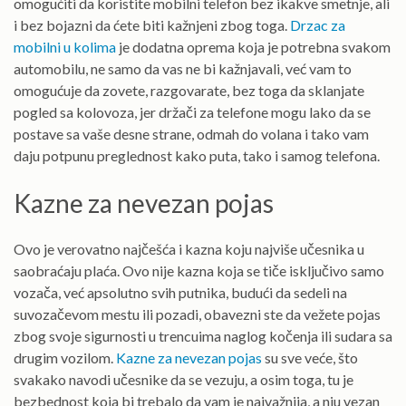
omogućiti da koristite mobilni telefon bez ikakve smetnje, ali
i bez bojazni da ćete biti kažnjeni zbog toga.
Drzac za
mobilni u kolima
je dodatna oprema koja je potrebna svakom
automobilu, ne samo da vas ne bi kažnjavali, već vam to
omogućuje da zovete, razgovarate, bez toga da sklanjate
pogled sa kolovoza, jer držači za telefone mogu lako da se
postave sa vaše desne strane, odmah do volana i tako vam
daju potpunu preglednost kako puta, tako i samog telefona.
Kazne za nevezan pojas
Ovo je verovatno najčešća i kazna koju najviše učesnika u
saobraćaju plaća. Ovo nije kazna koja se tiče isključivo samo
vozača, već apsolutno svih putnika, budući da sedeli na
suvozačevom mestu ili pozadi, obavezni ste da vežete pojas
zbog svoje sigurnosti u trencuima naglog kočenja ili sudara sa
drugim vozilom.
Kazne za nevezan pojas
su sve veće, što
svakako navodi učesnike da se vezuju, a osim toga, tu je
bezbednost koja bi trebalo da vam je najvažnija, a nju vezan