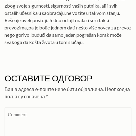
zbog svoje sigurnosti, sigurnosti vaših putnika, ali i svih
ostalih učesnika u saobraćaju, ne vozite u takvom stanju.
Rešenje uvek postoji. Jedno od njih nalazi se u taksi
prevozima, pa je bolje jednom dati nešto više novca za prevoz
nego gorivo, budući da samo jedan pogrešan korak može
svakoga da košta života u tom slučaju.
ОСТАВИТЕ ОДГОВОР
Ваша адреса е-поште неће бити објављена.
Неопходна
поља су означена
*
Comment