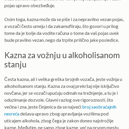
pojas upravo obezbeđuje.
Osim toga, kazna može da se piše i za nepravilno vezan pojas,
a vozači često umeju i da zakamufliraju, što govori u prilog
tome da je bolje da vodite računa o tome da vaš pojas uvek
bude pravilno vezan, nego da trpite prilično jake posledice.
Kazna za vožnju u alkoholisanom
stanju
Česta kazna, ali i velika greška brojnih vozača, jeste vožnja u
alkoholisanom stanju. Kazna za ovaj prekršaj nije isključivo
novčana, jer se vozači upućuju odmah na trežnjenje, a tu je i
oduzimanje dozvole. Glavni razlog ove rigoroznosti, što
većina i zna, jeste činjenica da se najveći
broj saobraćajnih
nesreća
dešava upravo zbog upravljanja vozilima pod
uticajem alkohola, zbog čega je zakon doneo najstrožije
kazne. Međutim, ne samo zbog kazne, već na prvom mestu