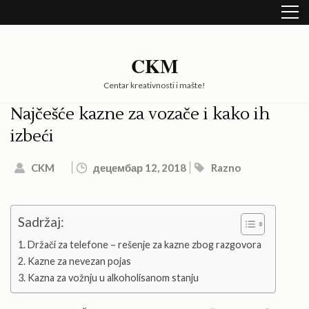
Skip
to
content
(Press
CKM
Enter)
Centar kreativnosti i mašte!
Najčešće kazne za vozače i kako ih
izbeći
CKM
децембар 12, 2018
Razno
Sadržaj:
Držači za telefone – rešenje za kazne zbog razgovora
Kazne za nevezan pojas
Kazna za vožnju u alkoholisanom stanju