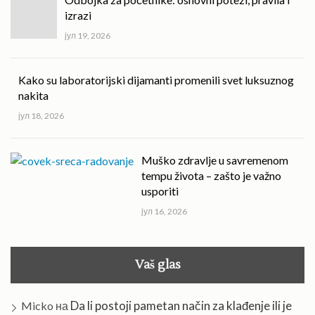
izrazi
јул 19, 2026
Kako su laboratorijski dijamanti promenili svet luksuznog
nakita
јул 18, 2026
Muško zdravlje u savremenom
tempu života – zašto je važno
usporiti
јул 16, 2026
Vaš glas
Da li postoji pametan način za klađenje ili je
Micko
на