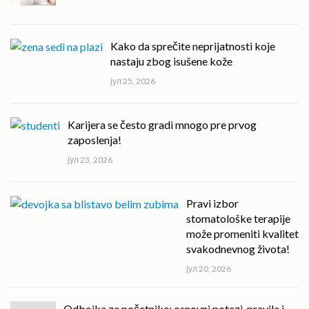
Kako da sprečite neprijatnosti koje
nastaju zbog isušene kože
јул 25, 2026
Karijera se često gradi mnogo pre prvog
zaposlenja!
јул 23, 2026
Pravi izbor
stomatološke terapije
može promeniti kvalitet
svakodnevnog života!
јул 20, 2026
Odbojka za početnike: osnovni potezi, pravila i