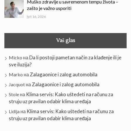
Muško zdravlje u savremenom tempu života –
zašto je važno usporiti
јул 16, 2026
Vaš glas
Da li postoji pametan način za klađenje ili je
Micko
на
sve iluzija?
Zalagaonice i zalog automobila
Marko
на
Zalagaonice i zalog automobila
Jacquot
на
Klima servis: Kako uštedeti na računu za
Stole
на
struju uz pravilan odabir klima uređaja
Klima servis: Kako uštedeti na računu za
Lidija
на
struju uz pravilan odabir klima uređaja