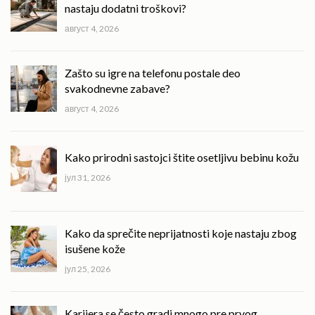
nastaju dodatni troškovi?
август 4, 2026
Zašto su igre na telefonu postale deo
svakodnevne zabave?
август 4, 2026
Kako prirodni sastojci štite osetljivu bebinu kožu
јул 31, 2026
Kako da sprečite neprijatnosti koje nastaju zbog
isušene kože
јул 25, 2026
Karijera se često gradi mnogo pre prvog