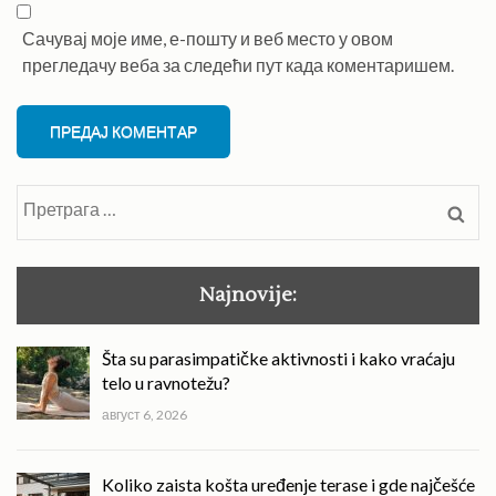
Сачувај моје име, е-пошту и веб место у овом
прегледачу веба за следећи пут када коментаришем.
Претрага
за:
Najnovije:
Šta su parasimpatičke aktivnosti i kako vraćaju
telo u ravnotežu?
август 6, 2026
Koliko zaista košta uređenje terase i gde najčešće