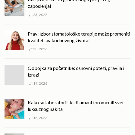
zaposlenja!
јул 23, 2026
Pravi izbor stomatološke terapije može promeniti
kvalitet svakodnevnog života!
јул 20, 2026
Odbojka za početnike: osnovni potezi, pravila i
izrazi
јул 19, 2026
Kako su laboratorijski dijamanti promenili svet
luksuznog nakita
јул 18, 2026