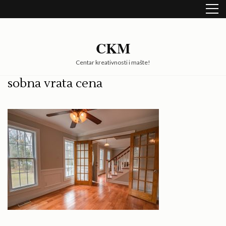
Skip
to
content
(Press
CKM
Enter)
Centar kreativnosti i mašte!
sobna vrata cena