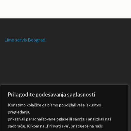
Limo servis Beograd
Prilagodite podešavanja saglasnosti
Koristimo kolačiće da bismo poboljšali vaše iskustvo
pregledanja,
prikazivali personalizovane oglase ili sadržaj i analizirali naš
saobraćaj. Klikom na „Prihvati sve“, pristajete na našu