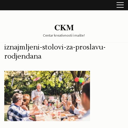
Skip
to
content
(Press
CKM
Enter)
Centar kreativnosti i mašte!
iznajmljeni-stolovi-za-proslavu-
rodjendana