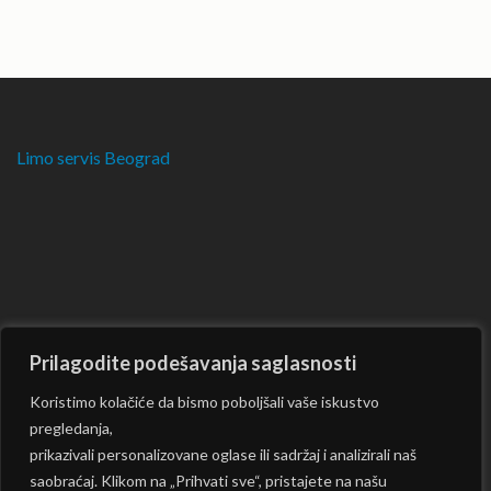
Limo servis Beograd
Prilagodite podešavanja saglasnosti
Koristimo kolačiće da bismo poboljšali vaše iskustvo
pregledanja,
prikazivali personalizovane oglase ili sadržaj i analizirali naš
saobraćaj. Klikom na „Prihvati sve“, pristajete na našu