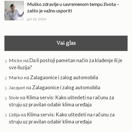
Muško zdravlje u savremenom tempu života –
zašto je važno usporiti
јул 16, 2026
Vaš glas
Da li postoji pametan način za klađenje ili je
Micko
на
sve iluzija?
Zalagaonice i zalog automobila
Marko
на
Zalagaonice i zalog automobila
Jacquot
на
Klima servis: Kako uštedeti na računu za
Stole
на
struju uz pravilan odabir klima uređaja
Klima servis: Kako uštedeti na računu za
Lidija
на
struju uz pravilan odabir klima uređaja