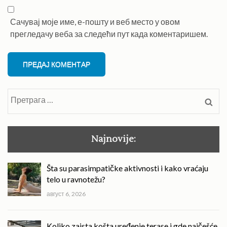
Сачувај моје име, е-пошту и веб место у овом
прегледачу веба за следећи пут када коментаришем.
Претрага
за:
Najnovije:
Šta su parasimpatičke aktivnosti i kako vraćaju
telo u ravnotežu?
август 6, 2026
Koliko zaista košta uređenje terase i gde najčešće