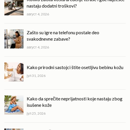
nastaju dodatni troškovi?
август 4, 2026
Zašto su igre na telefonu postale deo
svakodnevne zabave?
август 4, 2026
Kako prirodni sastojci štite osetljivu bebinu kožu
јул 31, 2026
Kako da sprečite neprijatnosti koje nastaju zbog
isušene kože
јул 25, 2026