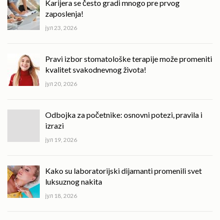
Karijera se često gradi mnogo pre prvog
zaposlenja!
јул 23, 2026
Pravi izbor stomatološke terapije može promeniti
kvalitet svakodnevnog života!
јул 20, 2026
Odbojka za početnike: osnovni potezi, pravila i
izrazi
јул 19, 2026
Kako su laboratorijski dijamanti promenili svet
luksuznog nakita
јул 18, 2026