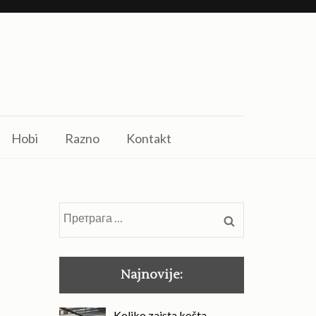
Hobi
Razno
Kontakt
Претрага
за:
Najnovije:
Koliko zaista košta