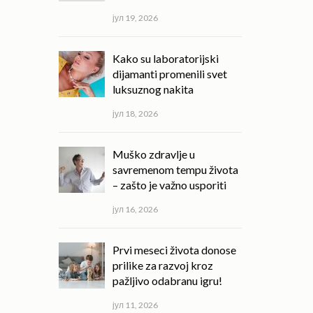
јул 19, 2026
Kako su laboratorijski
dijamanti promenili svet
luksuznog nakita
јул 18, 2026
Muško zdravlje u
savremenom tempu života
– zašto je važno usporiti
јул 16, 2026
Prvi meseci života donose
prilike za razvoj kroz
pažljivo odabranu igru!
јул 11, 2026