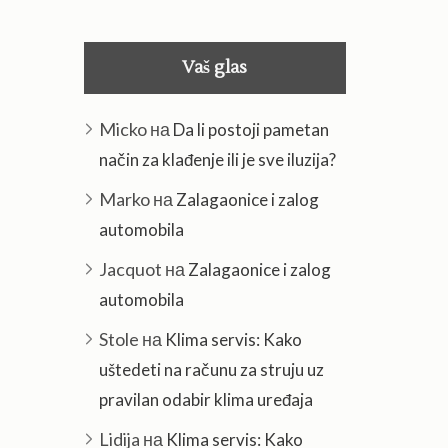
Vaš glas
Micko
на
Da li postoji pametan
način za klađenje ili je sve iluzija?
Marko
на
Zalagaonice i zalog
automobila
Jacquot
на
Zalagaonice i zalog
automobila
Stole
на
Klima servis: Kako
uštedeti na računu za struju uz
pravilan odabir klima uređaja
Lidija
на
Klima servis: Kako