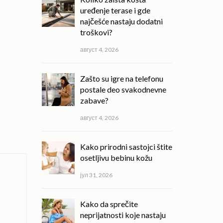
uređenje terase i gde
najčešće nastaju dodatni
troškovi?
август 4, 2026
Zašto su igre na telefonu
postale deo svakodnevne
zabave?
август 4, 2026
Kako prirodni sastojci štite
osetljivu bebinu kožu
јул 31, 2026
Kako da sprečite
neprijatnosti koje nastaju