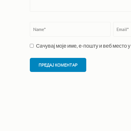
Name
*
Email
*
Сачувај моје име, е-пошту и веб место