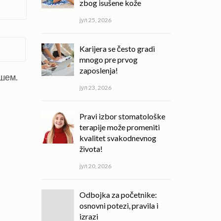
zbog isušene kože
јул 25, 2026
Karijera se često gradi
mnogo pre prvog
zaposlenja!
ишем.
јул 23, 2026
Pravi izbor stomatološke
terapije može promeniti
kvalitet svakodnevnog
života!
јул 20, 2026
Odbojka za početnike:
osnovni potezi, pravila i
izrazi