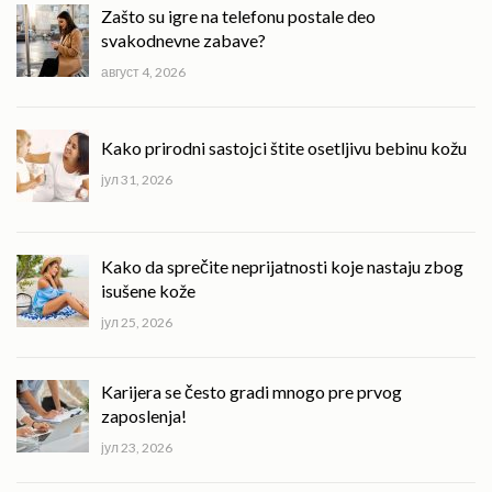
Zašto su igre na telefonu postale deo
svakodnevne zabave?
август 4, 2026
Kako prirodni sastojci štite osetljivu bebinu kožu
јул 31, 2026
Kako da sprečite neprijatnosti koje nastaju zbog
isušene kože
јул 25, 2026
Karijera se često gradi mnogo pre prvog
zaposlenja!
јул 23, 2026