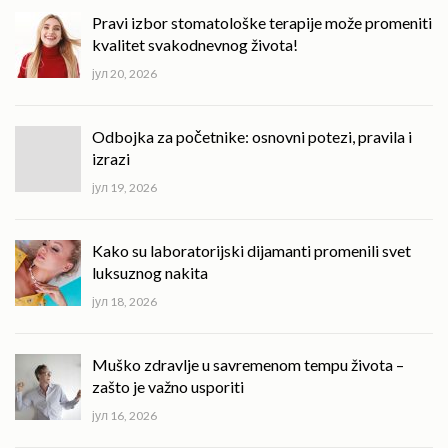
Pravi izbor stomatološke terapije može promeniti
kvalitet svakodnevnog života!
јул 20, 2026
Odbojka za početnike: osnovni potezi, pravila i
izrazi
јул 19, 2026
Kako su laboratorijski dijamanti promenili svet
luksuznog nakita
јул 18, 2026
Muško zdravlje u savremenom tempu života –
zašto je važno usporiti
јул 16, 2026