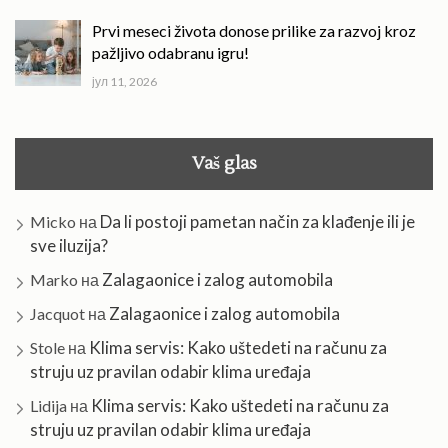
Prvi meseci života donose prilike za razvoj kroz
pažljivo odabranu igru!
јул 11, 2026
Vaš glas
Da li postoji pametan način za klađenje ili je
Micko
на
sve iluzija?
Zalagaonice i zalog automobila
Marko
на
Zalagaonice i zalog automobila
Jacquot
на
Klima servis: Kako uštedeti na računu za
Stole
на
struju uz pravilan odabir klima uređaja
Klima servis: Kako uštedeti na računu za
Lidija
на
struju uz pravilan odabir klima uređaja