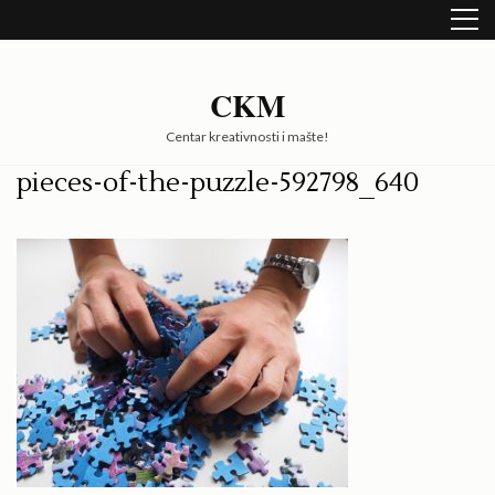
Skip
to
content
(Press
CKM
Enter)
Centar kreativnosti i mašte!
pieces-of-the-puzzle-592798_640