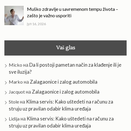
Muško zdravlje u savremenom tempu života –
zašto je važno usporiti
јул 16, 2026
Vaš glas
Da li postoji pametan način za klađenje ili je
Micko
на
sve iluzija?
Zalagaonice i zalog automobila
Marko
на
Zalagaonice i zalog automobila
Jacquot
на
Klima servis: Kako uštedeti na računu za
Stole
на
struju uz pravilan odabir klima uređaja
Klima servis: Kako uštedeti na računu za
Lidija
на
struju uz pravilan odabir klima uređaja