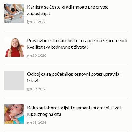
Karijera se često gradi mnogo pre prvog
zaposlenja!
јул 23, 2026
Pravi izbor stomatološke terapije može promeniti
kvalitet svakodnevnog života!
јул 20, 2026
Odbojka za početnike: osnovni potezi, pravila i
izrazi
јул 19, 2026
Kako su laboratorijski dijamanti promenili svet
luksuznog nakita
јул 18, 2026