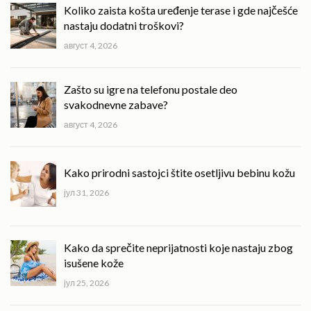
Koliko zaista košta uređenje terase i gde najčešće
nastaju dodatni troškovi?
август 4, 2026
Zašto su igre na telefonu postale deo
svakodnevne zabave?
август 4, 2026
Kako prirodni sastojci štite osetljivu bebinu kožu
јул 31, 2026
Kako da sprečite neprijatnosti koje nastaju zbog
isušene kože
јул 25, 2026