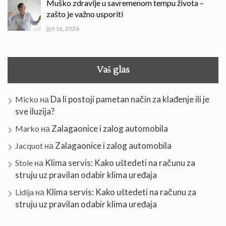
Muško zdravlje u savremenom tempu života –
zašto je važno usporiti
јул 16, 2026
Vaš glas
Da li postoji pametan način za klađenje ili je
Micko
на
sve iluzija?
Zalagaonice i zalog automobila
Marko
на
Zalagaonice i zalog automobila
Jacquot
на
Klima servis: Kako uštedeti na računu za
Stole
на
struju uz pravilan odabir klima uređaja
Klima servis: Kako uštedeti na računu za
Lidija
на
struju uz pravilan odabir klima uređaja