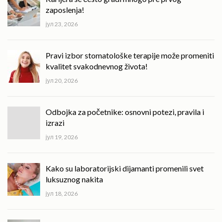
zaposlenja!
јул 23, 2026
Pravi izbor stomatološke terapije može promeniti
kvalitet svakodnevnog života!
јул 20, 2026
Odbojka za početnike: osnovni potezi, pravila i
izrazi
јул 19, 2026
Kako su laboratorijski dijamanti promenili svet
luksuznog nakita
јул 18, 2026