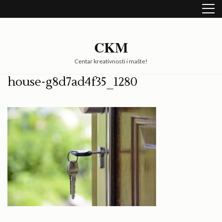
Skip
to
content
(Press
CKM
Enter)
Centar kreativnosti i mašte!
house-g8d7ad4f35_1280