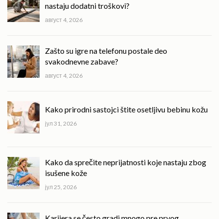
nastaju dodatni troškovi?
август 4, 2026
Zašto su igre na telefonu postale deo
svakodnevne zabave?
август 4, 2026
Kako prirodni sastojci štite osetljivu bebinu kožu
јул 31, 2026
Kako da sprečite neprijatnosti koje nastaju zbog
isušene kože
јул 25, 2026
Karijera se često gradi mnogo pre prvog