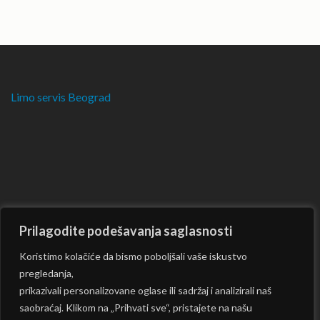
Limo servis Beograd
Prilagodite podešavanja saglasnosti
Koristimo kolačiće da bismo poboljšali vaše iskustvo
pregledanja,
prikazivali personalizovane oglase ili sadržaj i analizirali naš
saobraćaj. Klikom na „Prihvati sve“, pristajete na našu