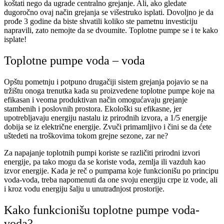
koštati nego da ugrade centralno grejanje. Ali, ako gledate
dugoročno ovaj način grejanja se višestruko isplati. Dovoljno je da
prođe 3 godine da biste shvatili koliko ste pametnu investiciju
napravili, zato nemojte da se dvoumite. Toplotne pumpe se i te kako
isplate!
Toplotne pumpe voda – voda
Opštu pometnju i potpuno drugačiji sistem grejanja pojavio se na
tržištu onoga trenutka kada su proizvedene toplotne pumpe koje na
efikasan i veoma produktivan način omogućavaju grejanje
stambenih i poslovnih prostora. Ekološki su efikasne, jer
upotrebljavaju energiju nastalu iz prirodnih izvora, a 1/5 energije
dobija se iz električne energije. Zvuči primamljivo i čini se da ćete
uštedeti na troškovima tokom grejne sezone, zar ne?
Za napajanje toplotnih pumpi koriste se različiti prirodni izvori
energije, pa tako mogu da se koriste voda, zemlja ili vazduh kao
izvor energije. Kada je reč o pumpama koje funkcionišu po principu
voda-voda, treba napomenuti da one svoju energiju crpe iz vode, ali
i kroz vodu energiju šalju u unutrađnjost prostorije.
Kako funkcionišu toplotne pumpe voda-
voda?