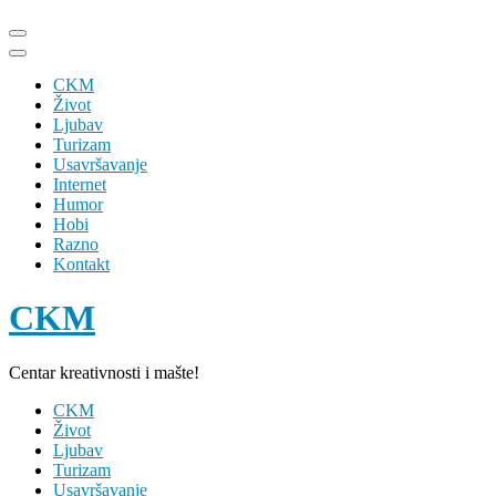
Skip
to
content
CKM
(Press
Život
Enter)
Ljubav
Turizam
Usavršavanje
Internet
Humor
Hobi
Razno
Kontakt
CKM
Centar kreativnosti i mašte!
CKM
Život
Ljubav
Turizam
Usavršavanje