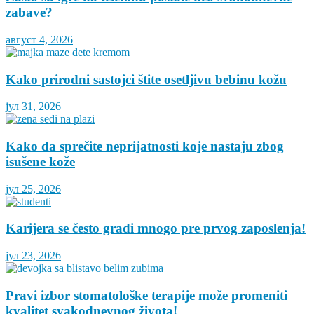
zabave?
август 4, 2026
Kako prirodni sastojci štite osetljivu bebinu kožu
јул 31, 2026
Kako da sprečite neprijatnosti koje nastaju zbog
isušene kože
јул 25, 2026
Karijera se često gradi mnogo pre prvog zaposlenja!
јул 23, 2026
Pravi izbor stomatološke terapije može promeniti
kvalitet svakodnevnog života!