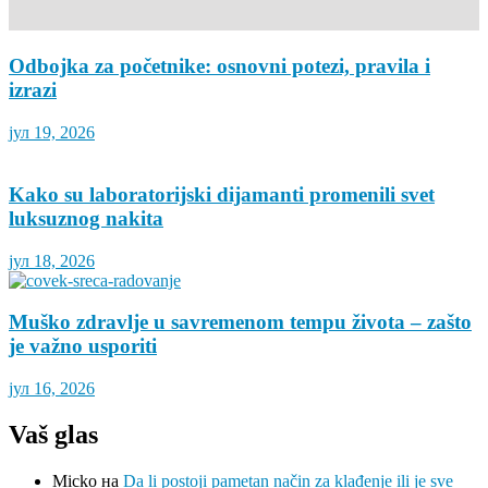
Odbojka za početnike: osnovni potezi, pravila i
izrazi
јул 19, 2026
Kako su laboratorijski dijamanti promenili svet
luksuznog nakita
јул 18, 2026
Muško zdravlje u savremenom tempu života – zašto
je važno usporiti
јул 16, 2026
Vaš glas
Micko
на
Da li postoji pametan način za klađenje ili je sve