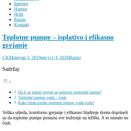
Internet
Humor
Hobi
Razno
Kontakt
Toplotne pumpe – isplativo i efikasno
grejanje
CKM
јануар 3, 2019
август 4, 2026
Razno
Sadržaj:
Da li se isplati grejati se pomoću toplotnih pumpi?
Toplotne pumpe voda – voda
Kako funkcionišu toplotne pumpe voda-voda?
Velika ušteda, komforno grejanje i efikasno hlađenje doma doprineli
su da toplotne pumpe postanu sve traženije na tržištu. A to nimalo ne
čudi.