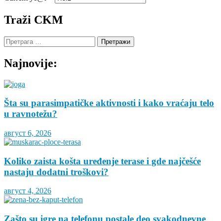
Traži CKM
Претрага
за:
Najnovije:
Šta su parasimpatičke aktivnosti i kako vraćaju telo
u ravnotežu?
август 6, 2026
Koliko zaista košta uređenje terase i gde najčešće
nastaju dodatni troškovi?
август 4, 2026
Zašto su igre na telefonu postale deo svakodnevne