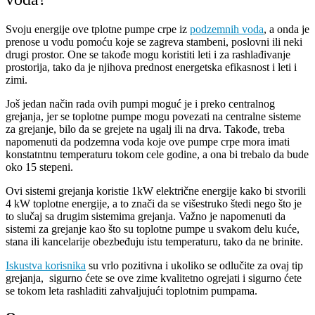
Svoju energije ove tplotne pumpe crpe iz
podzemnih voda
, a onda je
prenose u vodu pomoću koje se zagreva stambeni, poslovni ili neki
drugi prostor. One se takođe mogu koristiti leti i za rashlađivanje
prostorija, tako da je njihova prednost energetska efikasnost i leti i
zimi.
Još jedan način rada ovih pumpi moguć je i preko centralnog
grejanja, jer se toplotne pumpe mogu povezati na centralne sisteme
za grejanje, bilo da se grejete na ugalj ili na drva. Takođe, treba
napomenuti da podzemna voda koje ove pumpe crpe mora imati
konstatntnu temperaturu tokom cele godine, a ona bi trebalo da bude
oko 15 stepeni.
Ovi sistemi grejanja koristie 1kW električne energije kako bi stvorili
4 kW toplotne energije, a to znači da se višestruko štedi nego što je
to slučaj sa drugim sistemima grejanja. Važno je napomenuti da
sistemi za grejanje kao što su toplotne pumpe u svakom delu kuće,
stana ili kancelarije obezbeđuju istu temperaturu, tako da ne brinite.
Iskustva korisnika
su vrlo pozitivna i ukoliko se odlučite za ovaj tip
grejanja, sigurno ćete se ove zime kvalitetno ogrejati i sigurno ćete
se tokom leta rashladiti zahvaljujući toplotnim pumpama.