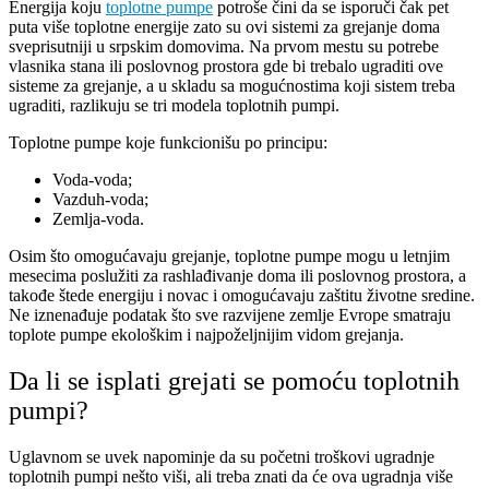
Energija koju
toplotne pumpe
potroše čini da se isporuči čak pet
puta više toplotne energije zato su ovi sistemi za grejanje doma
sveprisutniji u srpskim domovima. Na prvom mestu su potrebe
vlasnika stana ili poslovnog prostora gde bi trebalo ugraditi ove
sisteme za grejanje, a u skladu sa mogućnostima koji sistem treba
ugraditi, razlikuju se tri modela toplotnih pumpi.
Toplotne pumpe koje funkcionišu po principu:
Voda-voda;
Vazduh-voda;
Zemlja-voda.
Osim što omogućavaju grejanje, toplotne pumpe mogu u letnjim
mesecima poslužiti za rashlađivanje doma ili poslovnog prostora, a
takođe štede energiju i novac i omogućavaju zaštitu životne sredine.
Ne iznenađuje podatak što sve razvijene zemlje Evrope smatraju
toplote pumpe ekološkim i najpoželjnijim vidom grejanja.
Da li se isplati grejati se pomoću toplotnih
pumpi?
Uglavnom se uvek napominje da su početni troškovi ugradnje
toplotnih pumpi nešto viši, ali treba znati da će ova ugradnja više