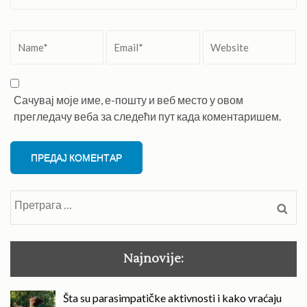
Name
*
Email
*
Website
Сачувај моје име, е-пошту и веб место у овом
прегледачу веба за следећи пут када коментаришем.
Претрага
за:
Najnovije:
Šta su parasimpatičke aktivnosti i kako vraćaju