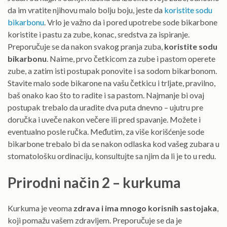
da im vratite njihovu malo bolju boju, jeste da
koristite sodu
bikarbonu
. Vrlo je važno da i pored upotrebe sode bikarbone
koristite i pastu za zube, konac, sredstva za ispiranje.
Preporučuje se da nakon svakog pranja zuba,
koristite sodu
bikarbonu
. Naime, prvo četkicom za zube i pastom operete
zube, a zatim isti postupak ponovite i sa sodom bikarbonom.
Stavite malo sode bikarone na vašu četkicu i trljate, pravilno,
baš onako kao što to radite i sa pastom. Najmanje bi ovaj
postupak trebalo da uradite dva puta dnevno – ujutru pre
doručka i uveče nakon večere ili pred spavanje. Možete i
eventualno posle ručka. Međutim, za više korišćenje sode
bikarbone trebalo bi da se nakon odlaska kod vašeg zubara u
stomatološku ordinaciju, konsultujte sa njim da li je to u redu.
Prirodni način 2 – kurkuma
Kurkuma je veoma
zdrava i ima mnogo korisnih sastojaka
,
koji pomažu vašem zdravljem. Preporučuje se da je