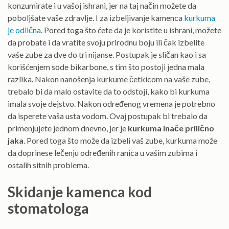
konzumirate i u vašoj ishrani, jer na taj način možete da
poboljšate vaše zdravlje. I za izbeljivanje kamenca
kurkuma
je odlična
. Pored toga što ćete da je koristite u ishrani, možete
da probate i da vratite svoju prirodnu boju ili čak izbelite
vaše zube za dve do tri nijanse. Postupak je sličan kao i sa
korišćenjem sode bikarbone, s tim što postoji jedna mala
razlika. Nakon nanošenja kurkume četkicom na vaše zube,
trebalo bi da malo ostavite da to odstoji, kako bi kurkuma
imala svoje dejstvo. Nakon određenog vremena je potrebno
da isperete vaša usta vodom. Ovaj postupak bi trebalo da
primenjujete jednom dnevno, jer je
kurkuma inače prilično
jaka
. Pored toga što može da izbeli vaš zube, kurkuma može
da doprinese lečenju određenih ranica u vašim zubima i
ostalih sitnih problema.
Skidanje kamenca kod
stomatologa