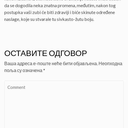
da se dogodila neka znatna promena, međutim, nakon tog
postupka vaši zubi će biti zdraviji i biće skinute određene
naslage, koje su stvarale tu sivkasto-žutu boju.
ОСТАВИТЕ ОДГОВОР
Ваша адреса е-поште неће бити објављена.
Неопходна
поља су означена
*
Comment