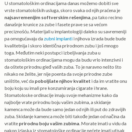
U stomatološkim ordinacijama danas možemo dobiti sve
vrste stomatoloških usluga, skoro svaka od njih praćena je
najsavremenijim softverskim rešenjima
, pa tako recimo
današnje krunice za zube i fasete prave se sa većom
preciznošću. Materijali u implantologiji daleko su savremeniji
pa omogućavaju da
zubni implanti
i njihova izrada bude bude
kvalitetnija i skoro identična prirodnom zubu i još mnogo
toga. Međutim neki postupci izbeljivanja zuba u
stomatološkim ordinacijama mogu da budu vrlo intenzivni i
da oštete prirodnu gleđ vaših zuba. To je naravno nešto što
nikako ne želite, jer nije poenta da svoje prirodne zube
uništite, već da
poboljšate njihov kvalitet
i da im vratite onu
boju koju su imali pre konzumiranja cigarate i hrane.
Stomatoloske ordinacije imaju svoje mehanizme kako da
najbolje vrate prirodnu boju vašim zubima, a skidanje
kamenca može da bude samo jedan od njih ili put do zdravijih
zuba. Skidanje kamenca može biti takođe jedan od načina da
vratite
prirodnu boju vašim zubima
. Morate imati u vidu da
nakon izlaska iz stomatološke ordinacije nećete imati utisak