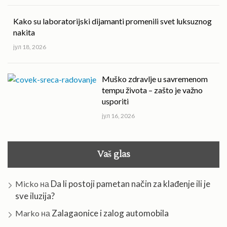
Kako su laboratorijski dijamanti promenili svet luksuznog
nakita
јул 18, 2026
Muško zdravlje u savremenom
tempu života – zašto je važno
usporiti
јул 16, 2026
Vaš glas
Da li postoji pametan način za klađenje ili je
Micko
на
sve iluzija?
Zalagaonice i zalog automobila
Marko
на