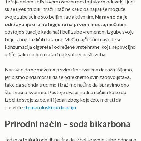
Težnja belom i blistavom osmehu postoji skoro oduvek. Ljudi
su se uvek trudili i tražili načine kako da najlakše moguće
svoje zube učine što beljim i atraktivnijim.
Naravno da je
održavanje oralne higijene na prvom mestu
, međutim,
postoje situacije kada naši beli zube vremenom izgube svoju
boju, zbog različiti faktora. Među najčešćim navode se
konzumacija cigareta i određene vrste hrane, koja nepovoljno
utiče, kako na boju tako i na kvalitet naših zuba.
Naravno da ne možemo o svim tim stvarima da razmišljamo,
jer bismo onda morali da se odreknemo svih zadovoljstava,
tako da se onda trudimo i tražimo načine da ispravimo ono
što svesno kvarimo. Postoje dva prirodna načina kako da
izbelite svoje zube, ali i jedan zbog koje ćete morati da
posetite
stomatolosku ordinaciju
.
Prirodni način – soda bikarbona
Jedan od najprirodnijih načina da izbelite svoje zube, odnosno