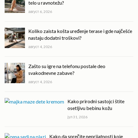
telo u ravnotežu?
август 6, 2026
Koliko zaista košta uređenje terase i gde najčešće
nastaju dodatni troškovi?
август 4, 2026
Zašto su igre na telefonu postale deo
svakodnevne zabave?
август 4, 2026
Kako prirodni sastojci štite
osetljivu bebinu kožu
јул 31, 2026
Kako da sprečite neprijatnosti koje