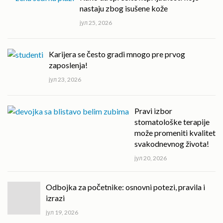
nastaju zbog isušene kože
јул 25, 2026
Karijera se često gradi mnogo pre prvog
zaposlenja!
јул 23, 2026
Pravi izbor
stomatološke terapije
može promeniti kvalitet
svakodnevnog života!
јул 20, 2026
Odbojka za početnike: osnovni potezi, pravila i
izrazi
јул 19, 2026