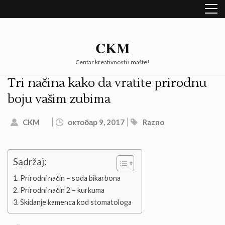
Skip
to
content
(Press
CKM
Enter)
Centar kreativnosti i mašte!
Tri načina kako da vratite prirodnu
boju vašim zubima
CKM
октобар 9, 2017
Razno
Sadržaj:
Prirodni način – soda bikarbona
Prirodni način 2 – kurkuma
Skidanje kamenca kod stomatologa