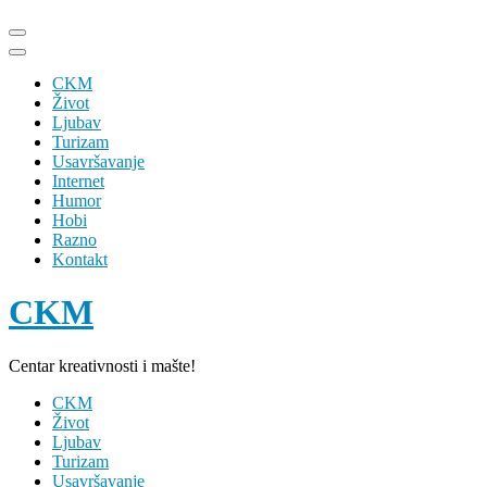
Skip
to
content
CKM
(Press
Život
Enter)
Ljubav
Turizam
Usavršavanje
Internet
Humor
Hobi
Razno
Kontakt
CKM
Centar kreativnosti i mašte!
CKM
Život
Ljubav
Turizam
Usavršavanje