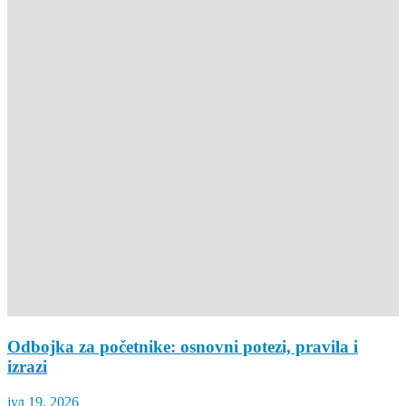
Odbojka za početnike: osnovni potezi, pravila i
izrazi
јул 19, 2026