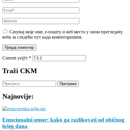
Email
*
Website
Сачувај моје име, е-пошту и веб место у овом прегледачу
веба за следећи пут када коментаришем.
Current ye@r
*
Traži CKM
Претрага
за:
Najnovije:
Emocionalni umor: kako ga razlikovati od običnog
lošeg dana