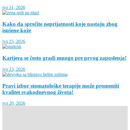
јул 31, 2026
Kako da sprečite neprijatnosti koje nastaju zbog
isušene kože
јул 25, 2026
Karijera se često gradi mnogo pre prvog zaposlenja!
јул 23, 2026
Pravi izbor stomatološke terapije može promeniti
kvalitet svakodnevnog života!
јул 20, 2026