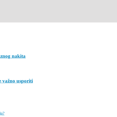
uznog nakita
 važno usporiti
ja?