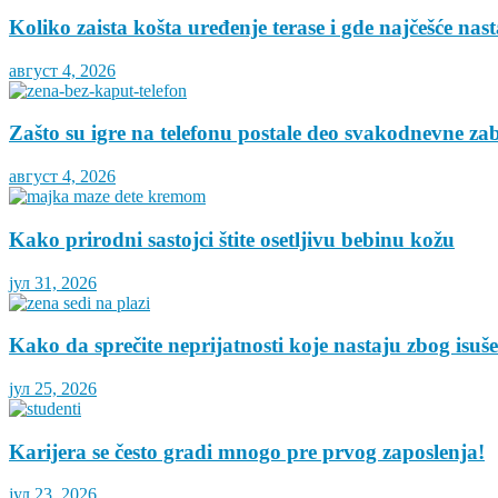
Koliko zaista košta uređenje terase i gde najčešće nas
август 4, 2026
Zašto su igre na telefonu postale deo svakodnevne za
август 4, 2026
Kako prirodni sastojci štite osetljivu bebinu kožu
јул 31, 2026
Kako da sprečite neprijatnosti koje nastaju zbog isuš
јул 25, 2026
Karijera se često gradi mnogo pre prvog zaposlenja!
јул 23, 2026