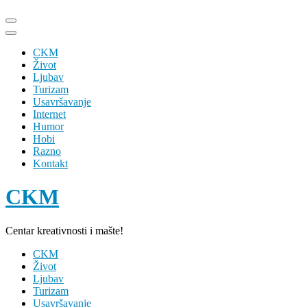
Skip
to
content
CKM
(Press
Život
Enter)
Ljubav
Turizam
Usavršavanje
Internet
Humor
Hobi
Razno
Kontakt
CKM
Centar kreativnosti i mašte!
CKM
Život
Ljubav
Turizam
Usavršavanje