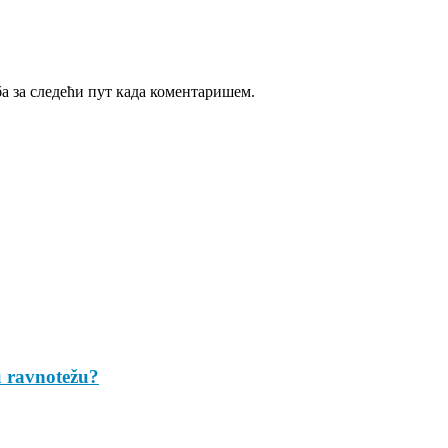
ба за следећи пут када коментаришем.
u ravnotežu?