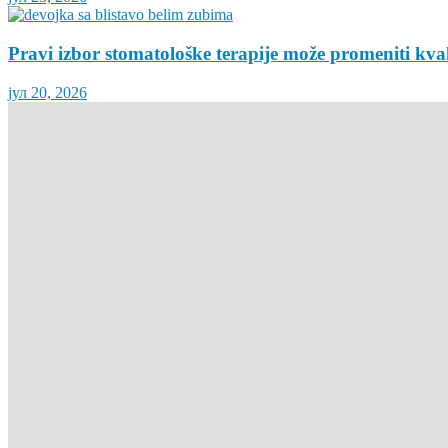
Pravi izbor stomatološke terapije može promeniti kva
јул 20, 2026