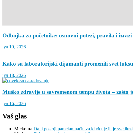
Odbojka za početnike: osnovni potezi, pravila i izrazi
јул 19, 2026
Kako su laboratorijski dijamanti promenili svet luks
јул 18, 2026
Muško zdravlje u savremenom tempu života – zašto je
јул 16, 2026
Vaš glas
Micko
на
Da li postoji pametan način za klađenje ili je sve iluzi