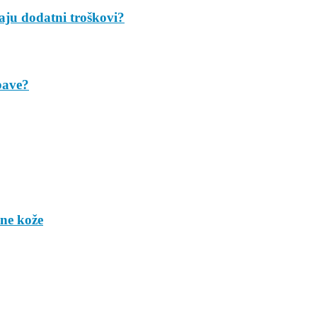
taju dodatni troškovi?
bave?
ene kože