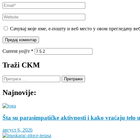
Email
*
Website
Сачувај моје име, е-пошту и веб место у овом прегледачу ве
Current ye@r
*
Traži CKM
Претрага
за:
Najnovije:
Šta su parasimpatičke aktivnosti i kako vraćaju telo 
август 6, 2026