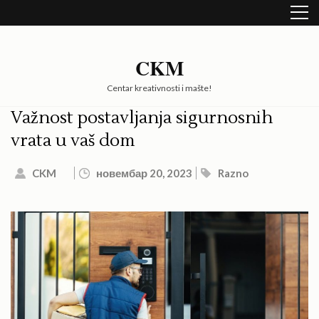
Skip
to
content
(Press
CKM
Enter)
Centar kreativnosti i mašte!
Važnost postavljanja sigurnosnih
vrata u vaš dom
CKM
новембар 20, 2023
Razno