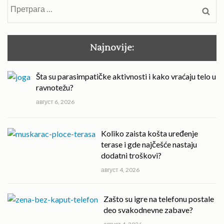
Претрага
за:
Najnovije:
Šta su parasimpatičke aktivnosti i kako vraćaju telo u
ravnotežu?
август 6, 2026
Koliko zaista košta uređenje
terase i gde najčešće nastaju
dodatni troškovi?
август 4, 2026
Zašto su igre na telefonu postale
deo svakodnevne zabave?