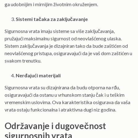
ga udobnijim i mirnijim životnim okruženjem.
Sistemi tačaka za zaključavanje
Sigurnosna vrata imaju sisteme sa više zaključavanja,
pružajući maksimalnu sigurnost od neovlašćenog ulaska.
Sistem zaključavanja je dizajniran tako da bude zaštićen od
neovlašćenog pristupa, osiguravajući da je vaš dom zaštićen u
svakom trenutku.
Nerđajući materijali
Sigurnosna vrata su dizajnirana da budu otporna na rđu,
osiguravajući da ostanu u vrhunskom stanju čak i u teškim
vremenskim uslovima. Ova karakteristika osigurava da vaša
vrata ostaju funkcionalna i atraktivna dugi niz godina.
Održavanje i dugovečnost
sigurnosnih vrata