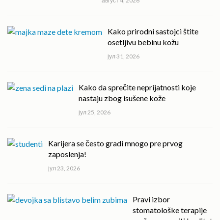
август 4, 2026
Kako prirodni sastojci štite
osetljivu bebinu kožu
јул 31, 2026
Kako da sprečite neprijatnosti koje
nastaju zbog isušene kože
јул 25, 2026
Karijera se često gradi mnogo pre prvog
zaposlenja!
јул 23, 2026
Pravi izbor
stomatološke terapije