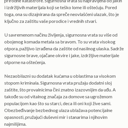
prirodne katastrofe. Sigurnosna vrata su napravljena od jakih
i izdržljivih materijala koji se teško lome ili oštećuju. Pored
toga, ona su dizajnirana da spreče neovlašćeni ulazak, što je
ključno za zaštitu vaše porodice i vrednih stvari.
U savremenom načinu življenja, sigurnosna vrata su više od
obojenog komada metala sa bravom. To su vrata visokog
otpora, pažljivo izrađena da zaštite od nasilnog ulaska. Sadrže
sigurnosne brave, ojačane okvire i jake, izdržljive materijale
otporne na oštećenja.
Nezaobilazni su dodatak kućama u oblastima sa visokom
stopom kriminala. Sigurnosna vrata pružaju dodatni sloj
zaštite, što provalnicima čini znatno izazovnijim da uđu. A
takođe su od vitalnog značaja za domove sa ugroženom
populacijom kao što su starci, deca ili oni koji žive sami.
Obezbeđivanje bezbednog ulaza ublažava potencijalne
opasnosti, pružajući duševni mir i stanarima i njihovim
najmilijima.