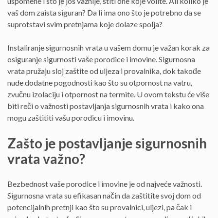
uspomene i što je još važnije, štiti one koje volite. Ali koliko je
vaš dom zaista siguran? Da li ima ono što je potrebno da se
suprotstavi svim pretnjama koje dolaze spolja?
Instaliranje sigurnosnih vrata u vašem domu je važan korak za
osiguranje sigurnosti vaše porodice i imovine. Sigurnosna
vrata pružaju sloj zaštite od uljeza i provalnika, dok takođe
nude dodatne pogodnosti kao što su otpornost na vatru,
zvučnu izolaciju i otpornost na termite. U ovom tekstu će više
biti reči o važnosti postavljanja sigurnosnih vrata i kako ona
mogu zaštititi vašu porodicu i imovinu.
Zašto je postavljanje sigurnosnih
vrata važno?
Bezbednost vaše porodice i imovine je od najveće važnosti.
Sigurnosna vrata su efikasan način da zaštitite svoj dom od
potencijalnih pretnji kao što su provalnici, uljezi, pa čak i