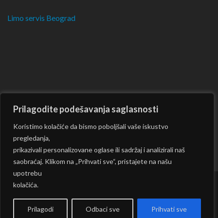
Limo servis Beograd
Prilagodite podešavanja saglasnosti
Koristimo kolačiće da bismo poboljšali vaše iskustvo
pregledanja,
prikazivali personalizovane oglase ili sadržaj i analizirali naš
saobraćaj. Klikom na „Prihvati sve“, pristajete na našu
upotrebu
kolačića.
Copyright © 2026
CKM
| Rara Journal by:
Rara Theme
|
Powered by:
WordPress
|
Prilagodi
Odbaci sve
Prihvati sve