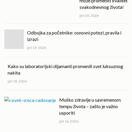
može promeniti kvalitet
svakodnevnog života!
јул 20, 2026
Odbojka za početnike: osnovni potezi, pravila i
izrazi
јул 19, 2026
Kako su laboratorijski dijamanti promenili svet luksuznog
nakita
јул 18, 2026
Muško zdravlje u savremenom
tempu života – zašto je važno
usporiti
јул 16, 2026