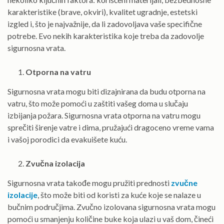
karakteristike (brave, okviri), kvalitet ugradnje, estetski
izgled i, što je najvažnije, da li zadovoljava vaše specifične
potrebe. Evo nekih karakteristika koje treba da zadovolje
sigurnosna vrata.
Otporna na vatru
Sigurnosna vrata mogu biti dizajnirana da budu otporna na
vatru, što može pomoći u zaštiti vašeg doma u slučaju
izbijanja požara. Sigurnosna vrata otporna na vatru mogu
sprečiti širenje vatre i dima, pružajući dragoceno vreme vama
i vašoj porodici da evakuišete kuću.
Zvučna izolacija
Sigurnosna vrata takođe mogu pružiti prednosti
zvučne
izolacije
, što može biti od koristi za kuće koje se nalaze u
bučnim područjima. Zvučno izolovana sigurnosna vrata mogu
pomoći u smanjenju količine buke koja ulazi u vaš dom, čineći