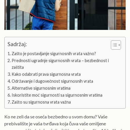
Sadržaj:
Zašto je postavljanje sigurnosnih vrata važno?
Prednosti ugradnje sigurnosnih vrata – bezbednost i
zaštita
Kako odabrati prava sigurnosna vrata
Održavanje i dugovečnost sigurnosnih vrata
Alternative sigurnosnim vratima
Iskoristite moć sigurnosti sa sigurnosnim vratima
Zašto su sigurnosna vrata važna
Ko ne zeli da se oseća bezbedno u svom domu? Vaše
prebivalište je vaša tvrđava koja čuva vaše omiljene