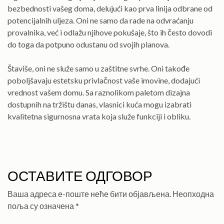
bezbednosti vašeg doma, delujući kao prva linija odbrane od
potencijalnih uljeza. Oni ne samo da rade na odvraćanju
provalnika, već i odlažu njihove pokušaje, što ih često dovodi
do toga da potpuno odustanu od svojih planova.
Štaviše, oni ne služe samo u zaštitne svrhe. Oni takođe
poboljšavaju estetsku privlačnost vaše imovine, dodajući
vrednost vašem domu. Sa raznolikom paletom dizajna
dostupnih na tržištu danas, vlasnici kuća mogu izabrati
kvalitetna sigurnosna vrata koja služe funkciji i obliku.
ОСТАВИТЕ ОДГОВОР
Ваша адреса е-поште неће бити објављена.
Неопходна
поља су означена
*