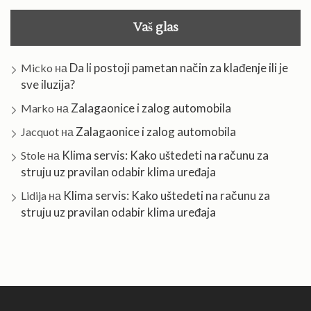
Vaš glas
Da li postoji pametan način za klađenje ili je
Micko
на
sve iluzija?
Zalagaonice i zalog automobila
Marko
на
Zalagaonice i zalog automobila
Jacquot
на
Klima servis: Kako uštedeti na računu za
Stole
на
struju uz pravilan odabir klima uređaja
Klima servis: Kako uštedeti na računu za
Lidija
на
struju uz pravilan odabir klima uređaja