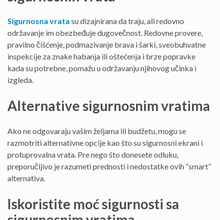
Sigurnosna vrata
su dizajnirana da traju, ali redovno
održavanje im obezbeđuje dugovečnost. Redovne provere,
pravilno čišćenje, podmazivanje brava i šarki, sveobuhvatne
inspekcije za znake habanja ili oštećenja i brze popravke
kada su potrebne, pomažu u održavanju njihovog učinka i
izgleda.
Alternative sigurnosnim vratima
Ako ne odgovaraju vašim željama ili budžetu, mogu se
razmotriti alternativne opcije kao što su sigurnosni ekrani i
protuprovalna vrata. Pre nego što donesete odluku,
preporučljivo je razumeti prednosti i nedostatke ovih “smart”
alternativa.
Iskoristite moć sigurnosti sa
sigurnosnim vratima