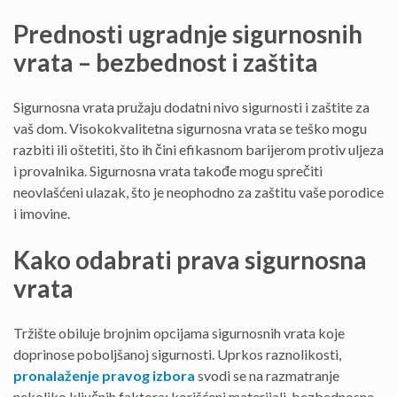
Prednosti ugradnje sigurnosnih
vrata – bezbednost i zaštita
Sigurnosna vrata pružaju dodatni nivo sigurnosti i zaštite za
vaš dom. Visokokvalitetna sigurnosna vrata se teško mogu
razbiti ili oštetiti, što ih čini efikasnom barijerom protiv uljeza
i provalnika. Sigurnosna vrata takođe mogu sprečiti
neovlašćeni ulazak, što je neophodno za zaštitu vaše porodice
i imovine.
Kako odabrati prava sigurnosna
vrata
Tržište obiluje brojnim opcijama sigurnosnih vrata koje
doprinose poboljšanoj sigurnosti. Uprkos raznolikosti,
pronalaženje pravog izbora
svodi se na razmatranje
nekoliko ključnih faktora: korišćeni materijali, bezbednosne