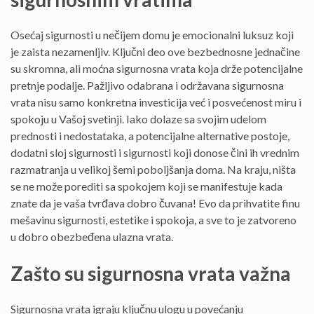
Osećaj sigurnosti u nečijem domu je emocionalni luksuz koji
je zaista nezamenljiv. Ključni deo ove bezbednosne jednačine
su skromna, ali moćna sigurnosna vrata koja drže potencijalne
pretnje podalje. Pažljivo odabrana i održavana sigurnosna
vrata nisu samo konkretna investicija već i posvećenost miru i
spokoju u Vašoj svetinji. Iako dolaze sa svojim udelom
prednosti i nedostataka, a potencijalne alternative postoje,
dodatni sloj sigurnosti i sigurnosti koji donose čini ih vrednim
razmatranja u velikoj šemi poboljšanja doma. Na kraju, ništa
se ne može porediti sa spokojem koji se manifestuje kada
znate da je vaša tvrđava dobro čuvana! Evo da prihvatite finu
mešavinu sigurnosti, estetike i spokoja, a sve to je zatvoreno
u dobro obezbeđena ulazna vrata.
Zašto su sigurnosna vrata važna
Sigurnosna vrata igraju ključnu ulogu u povećanju