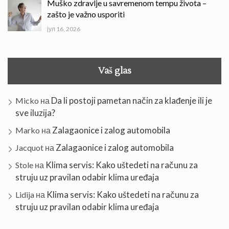
Muško zdravlje u savremenom tempu života –
zašto je važno usporiti
јул 16, 2026
Vaš glas
Da li postoji pametan način za klađenje ili je
Micko
на
sve iluzija?
Zalagaonice i zalog automobila
Marko
на
Zalagaonice i zalog automobila
Jacquot
на
Klima servis: Kako uštedeti na računu za
Stole
на
struju uz pravilan odabir klima uređaja
Klima servis: Kako uštedeti na računu za
Lidija
на
struju uz pravilan odabir klima uređaja