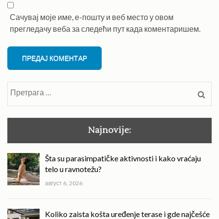
Сачувај моје име, е-пошту и веб место у овом
прегледачу веба за следећи пут када коментаришем.
Претрага
за:
Najnovije:
Šta su parasimpatičke aktivnosti i kako vraćaju
telo u ravnotežu?
август 6, 2026
Koliko zaista košta uređenje terase i gde najčešće