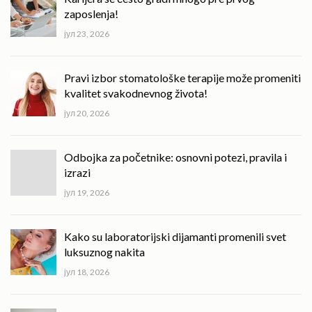
zaposlenja!
јул 23, 2026
Pravi izbor stomatološke terapije može promeniti
kvalitet svakodnevnog života!
јул 20, 2026
Odbojka za početnike: osnovni potezi, pravila i
izrazi
јул 19, 2026
Kako su laboratorijski dijamanti promenili svet
luksuznog nakita
јул 18, 2026