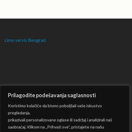
Limo servis Beograd
Prilagodite podešavanja saglasnosti
Koristimo kolačiće da bismo poboljšali vaše iskustvo
pregledanja,
prikazivali personalizovane oglase ili sadržaj i analizirali naš
saobraćaj. Klikom na „Prihvati sve“, pristajete na našu