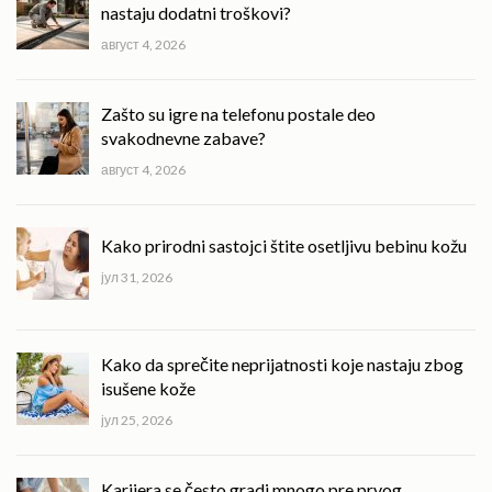
nastaju dodatni troškovi?
август 4, 2026
Zašto su igre na telefonu postale deo
svakodnevne zabave?
август 4, 2026
Kako prirodni sastojci štite osetljivu bebinu kožu
јул 31, 2026
Kako da sprečite neprijatnosti koje nastaju zbog
isušene kože
јул 25, 2026
Karijera se često gradi mnogo pre prvog