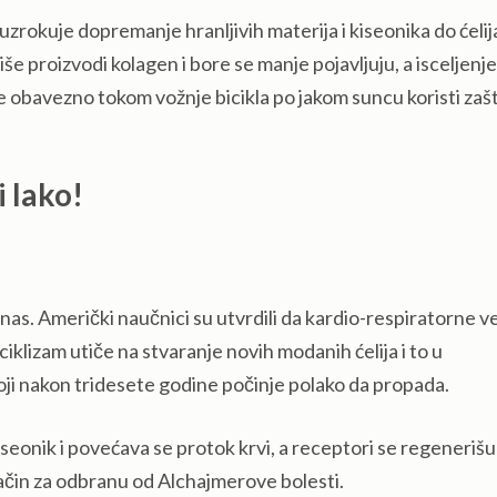
uzrokuje dopremanje hranljivih materija i kiseonika do ćelija
še proizvodi kolagen i bore se manje pojavljuju, a isceljenj
se obavezno tokom vožnje bicikla po jakom suncu koristi zašt
i lako!
anas. Američki naučnici su utvrdili da kardio-respiratorne 
ciklizam utiče na stvaranje novih modanih ćelija i to u
oji nakon tridesete godine počinje polako da propada.
eonik i povećava se protok krvi, a receptori se regenerišu 
ačin za odbranu od Alchajmerove bolesti.