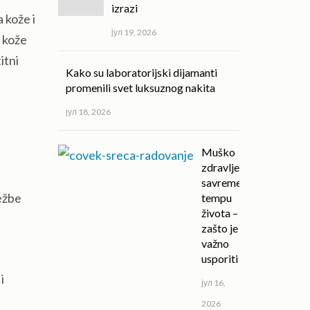
izrazi
 kože i
јул 19, 2026
e kože
itni
Kako su laboratorijski dijamanti
promenili svet luksuznog nakita
јул 18, 2026
Muško
zdravlje u
savremenom
vežbe
tempu
života –
zašto je
važno
usporiti
i
јул 16,
2026