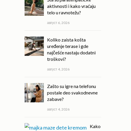
aktivnosti i kako vraćaju
telo u ravnotežu?
август 6, 2026
Koliko zaista košta
uređenje terase i gde
najčešće nastaju dodatni
troškovi?
август 4, 2026
Zašto su igre na telefonu
postale deo svakodnevne
zabave?
август 4, 2026
Kako