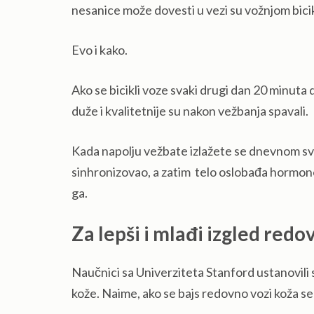
nesanice može dovesti u vezi su vožnjom bicik
Evo i kako.
Ako se bicikli voze svaki drugi dan 20 minuta
duže i kvalitetnije su nakon vežbanja spavali.
Kada napolju vežbate izlažete se dnevnom sve
sinhronizovao, a zatim telo oslobađa hormone 
ga.
Za lepši i mlađi izgled redo
Naučnici sa Univerziteta Stanford ustanovili 
kože. Naime, ako se bajs redovno vozi koža se š