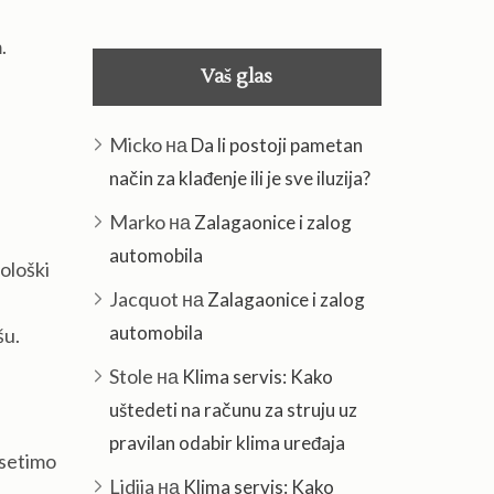
.
Vaš glas
Micko
на
Da li postoji pametan
način za klađenje ili je sve iluzija?
Marko
на
Zalagaonice i zalog
automobila
iološki
Jacquot
на
Zalagaonice i zalog
automobila
šu.
Stole
на
Klima servis: Kako
uštedeti na računu za struju uz
pravilan odabir klima uređaja
 setimo
Lidija
на
Klima servis: Kako