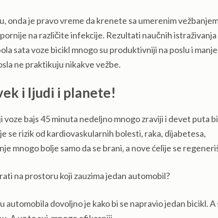
anju, onda je pravo vreme da krenete sa umerenim vežbanjem
pornije na različite infekcije. Rezultati naučnih istraživanja
pola sata voze bicikl mnogo su produktivniji na poslu i manje
osla ne praktikuju nikakve vežbe.
ek i ljudi i planete!
ji voze bajs 45 minuta nedeljno mnogo zraviji i devet puta b
 se rizik od kardiovaskularnih bolesti, raka, dijabetesa,
inje mnogo bolje samo da se brani, a nove ćelije se regeneri
irati na prostoru koji zauzima jedan automobil?
 automobila dovoljno je kako bi se napravio jedan bicikl. A