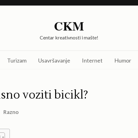
CKM
Centar kreativnosti i mašte!
Turizam
Usavršavanje
Internet
Humor
isno voziti bicikl?
Razno