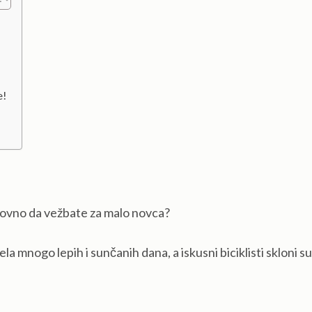
e!
edovno da vežbate za malo novca?
ela mnogo lepih i sunčanih dana, a iskusni biciklisti skloni su