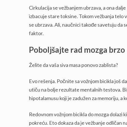
Cirkulacija se vežbanjem ubrzava, a ona dalje 
izbacuje stare toksine. Tokom vežbanja telo vi
se ubrzava. Ali, naučnici takođe savetuju da 
faktor.
Poboljšajte rad mozga brzo 
Želite da vaša siva masa ponovo zablista?
Evo rešenja. Počnite sa vožnjom bicikla još d
utiču na bolje rezultate mentalnih testova. Bi
hipotalamusu koji je zadužen za memoriju, a k
Redovnom vožnjom bicikla do mozga dolazi kis
pokreću. Eto dokaza da je vežbanje odličan n