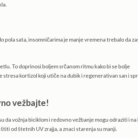
la.
 do pola sata, insomničarima je manje vremena trebalo da za
tlu. To doprinosi boljem srčanom ritmu kako bi se bolje
stresa kortizol koji utiče na dubik i regenerativan san i s
vno vežbajte!
su da vožnja biciklom i redovno vežbanje mogu odraziti i na 
titi od štetnih UV zrajja, a znaci starenja su manji.