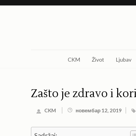
Skip
to
content
(Press
Enter)
CKM
Život
Ljubav
Zašto je zdravo i kor
CKM
новембар 12, 2019
Sadržaj: