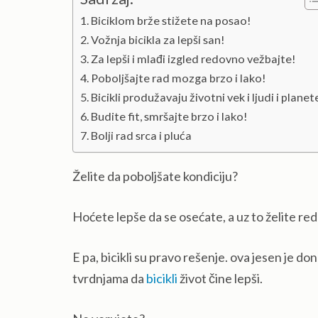
Biciklom brže stižete na posao!
Vožnja bicikla za lepši san!
Za lepši i mlađi izgled redovno vežbajte!
Poboljšajte rad mozga brzo i lako!
Bicikli produžavaju životni vek i ljudi i planet
Budite fit, smršajte brzo i lako!
Bolji rad srca i pluća
Želite da poboljšate kondiciju?
Hoćete lepše da se osećate, a uz to želite r
E pa, bicikli su pravo rešenje. ova jesen je don
tvrdnjama da
bicikli
život čine lepši.