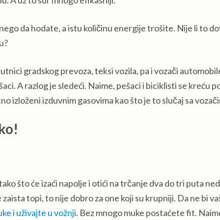
u. A uz to sui mnogo efikasniji.
ego da hodate, a istu količinu energije trošite. Nije li to d
ru?
utnici gradskog prevoza, teksi vozila, pa i vozači automobil
ci. A razlog je sledeći. Naime, pešaci i biciklisti se kreću p
ktno izloženi izduvnim gasovima kao što je to slučaj sa vozač
ako!
ako što će izaći napolje i otići na trčanje dva do tri puta ned
 zaista topi, to nije dobro za one koji su krupniji. Da ne bi v
uke i uživajte u vožnji
. Bez mnogo muke postaćete fit. Naim