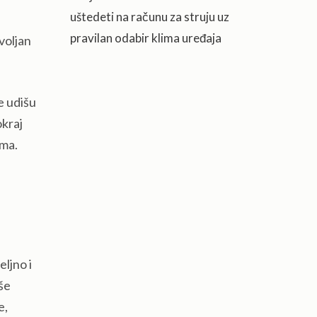
uštedeti na računu za struju uz
pravilan odabir klima uređaja
ovoljan
e udišu
okraj
ima.
eljno i
aše
e,