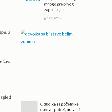
mnogo pre prvog
zaposlenja!
јул 23, 2026
spe, a
Pravi izbor
stomatološke
terapije može
promeniti
kvalitet
svakodnevnog
prečava
života!
јул
20,
2026
izgled
Odbojka za početnike:
osnovni potezi, pravila i