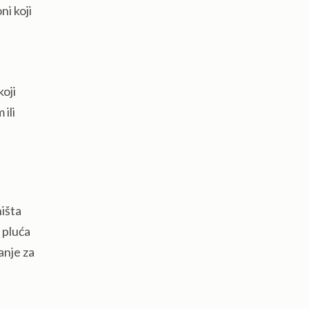
ni koji
koji
ili
ništa
 pluća
anje za