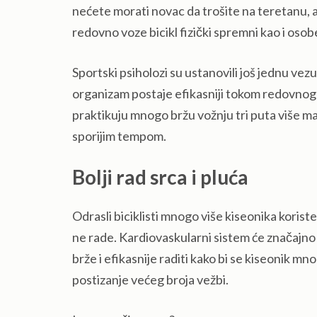
nećete morati novac da trošite na teretanu, a 
redovno voze bicikl fizički spremni kao i osob
Sportski psiholozi su ustanovili još jednu ve
organizam postaje efikasniji tokom redovnog vež
praktikuju mnogo bržu vožnju tri puta više mas
sporijim tempom.
Bolji rad srca i pluća
Odrasli biciklisti mnogo više kiseonika koriste
ne rade. Kardiovaskularni sistem će značajno o
brže i efikasnije raditi kako bi se kiseonik mn
postizanje većeg broja vežbi.