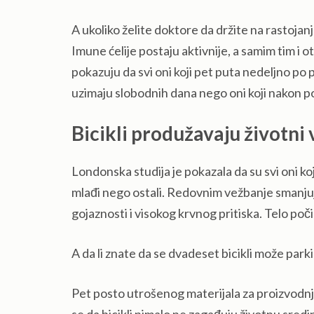
A ukoliko želite doktore da držite na rastoj
Imune ćelije postaju aktivnije, a samim tim i ot
pokazuju da svi oni koji pet puta nedeljno po 
uzimaju slobodnih dana nego oni koji nakon p
Bicikli produžavaju životni v
Londonska studija je pokazala da su svi oni ko
mlađi nego ostali. Redovnim vežbanje smanjuje
gojaznosti i visokog krvnog pritiska. Telo poč
A da li znate da se dvadeset bicikli može park
Pet posto utrošenog materijala za proizvodnju