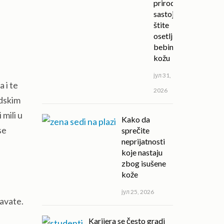
prirodni
sastojci
štite
osetljivu
bebinu
kožu
јул 31,
 i te
2026
adskim
 mili u
Kako da
se
sprečite
neprijatnosti
koje nastaju
zbog isušene
kože
јул 25, 2026
pavate.
Karijera se često gradi