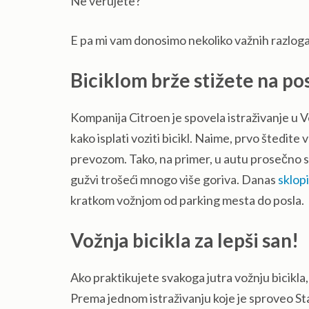
Ne verujete?
E pa mi vam donosimo nekoliko važnih razloga z
Biciklom brže stižete na po
Kompanija Citroen je spovela istraživanje u Vel
kako isplati voziti bicikl. Naime, prvo štedit
prevozom. Tako, na primer, u autu prosečno svak
gužvi trošeći mnogo više goriva. Danas
sklopi
kratkom vožnjom od parking mesta do posla.
Vožnja bicikla za lepši san!
Ako praktikujete svakoga jutra vožnju bicikla,
Prema jednom istraživanju koje je sproveo S