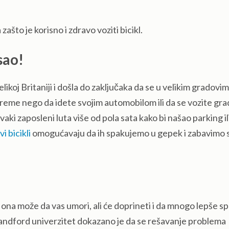
ašto je korisno i zdravo voziti bicikl.
sao!
ikoj Britaniji i došla do zaključaka da se u velikim gradovima
e vreme nego da idete svojim automobilom ili da se vozite gr
i zaposleni luta više od pola sata kako bi našao parking ili
vi bicikli
omogućavaju da ih spakujemo u gepek i zabavimo 
 ona može da vas umori, ali će doprineti i da mnogo lepše s
tandford univerzitet dokazano je da se rešavanje problema