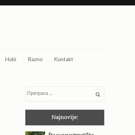
Hobi
Razno
Kontakt
Претрага
за:
Najnovije:
Šta su parasimpatičke