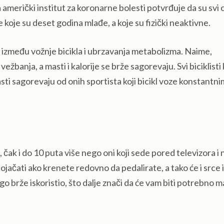
američki institut za koronarne bolesti potvrđuje da su svi o
e koje su deset godina mlađe, a koje su fizički neaktivne.
zu između vožnje bicikla i ubrzavanja metabolizma. Naime,
banja, a masti i kalorije se brže sagorevaju. Svi biciklisti 
ti sagorevaju od onih sportista koji bicikl voze konstantnim 
, čak i do 10 puta više nego oni koji sede pored televizora i 
jačati ako krenete redovno da pedalirate, a tako će i srce i
ogo brže iskoristio, što dalje znači da će vam biti potrebno m