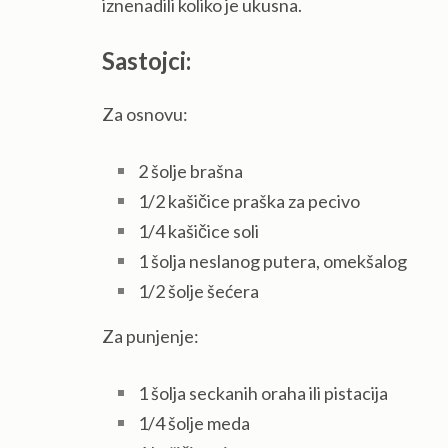
iznenadili koliko je ukusna.
Sastojci:
Za osnovu:
2 šolje brašna
1/2 kašičice praška za pecivo
1/4 kašičice soli
1 šolja neslanog putera, omekšalog
1/2 šolje šećera
Za punjenje:
1 šolja seckanih oraha ili pistacija
1/4 šolje meda