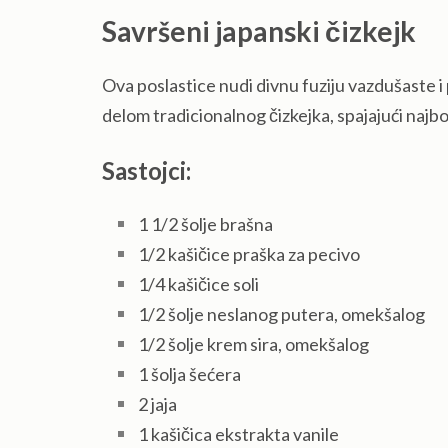
Savršeni japanski čizkejk
Ova poslastice nudi divnu fuziju vazdušaste i
delom tradicionalnog čizkejka, spajajući najbo
Sastojci:
1 1/2 šolje brašna
1/2 kašičice praška za pecivo
1/4 kašičice soli
1/2 šolje neslanog putera, omekšalog
1/2 šolje krem sira, omekšalog
1 šolja šećera
2 jaja
1 kašičica ekstrakta vanile