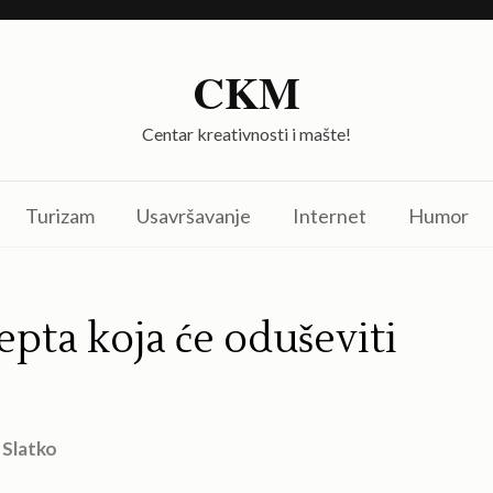
CKM
Centar kreativnosti i mašte!
Turizam
Usavršavanje
Internet
Humor
epta koja će oduševiti
Slatko