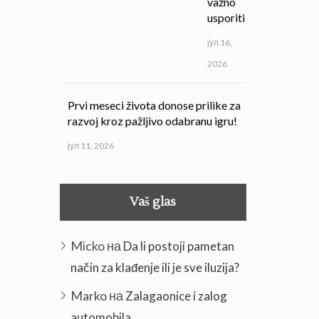
važno
usporiti
јул 16,
2026
Prvi meseci života donose prilike za
razvoj kroz pažljivo odabranu igru!
јул 11, 2026
Vaš glas
Micko
на
Da li postoji pametan
način za klađenje ili je sve iluzija?
Marko
на
Zalagaonice i zalog
automobila