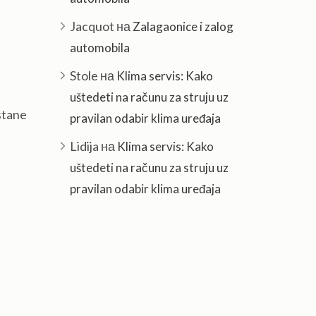
Jacquot
на
Zalagaonice i zalog
automobila
Stole
на
Klima servis: Kako
uštedeti na računu za struju uz
ostane
pravilan odabir klima uređaja
Lidija
на
Klima servis: Kako
uštedeti na računu za struju uz
pravilan odabir klima uređaja