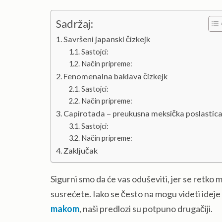
Sadržaj:
Savršeni japanski čizkejk
Sastojci:
Način pripreme:
Fenomenalna baklava čizkejk
Sastojci:
Način pripreme:
Capirotada – preukusna meksička poslastic
Sastojci:
Način pripreme:
Zaključak
Sigurni smo da će vas oduševiti, jer se retk
susrećete. Iako se često na mogu videti ideje
makom
, naši predlozi su potpuno drugačiji.