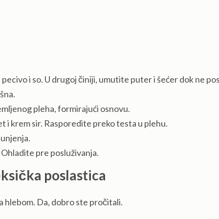
ecivo i so. U drugoj činiji, umutite puter i šećer dok ne p
šna.
remljenog pleha, formirajući osnovu.
 i krem sir. Rasporedite preko testa u plehu.
unjenja.
 Ohladite pre posluživanja.
ksička poslastica
a hlebom. Da, dobro ste pročitali.