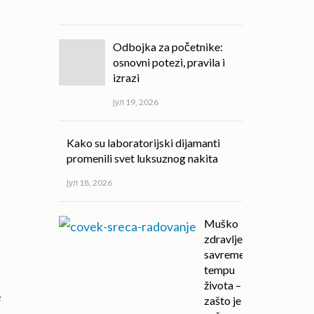
2026
Odbojka za početnike:
osnovni potezi, pravila i
izrazi
јул 19, 2026
Kako su laboratorijski dijamanti
promenili svet luksuznog nakita
јул 18, 2026
Muško
zdravlje u
savremenom
tempu
života –
e
zašto je