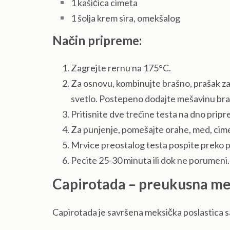
1 kašičica cimeta
1 šolja krem sira, omekšalog
Način pripreme:
Zagrejte rernu na 175°C.
Za osnovu, kombinujte brašno, prašak za p
svetlo. Postepeno dodajte mešavinu bra
Pritisnite dve trećine testa na dno prip
Za punjenje, pomešajte orahe, med, cimet
Mrvice preostalog testa pospite preko p
Pecite 25-30 minuta ili dok ne porumeni.
Capirotada – preukusna me
Capirotada je savršena meksička poslastica s