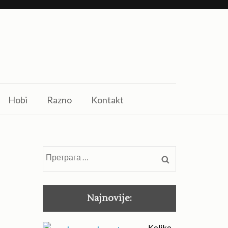
Hobi
Razno
Kontakt
Претрага
за:
Najnovije:
Koliko