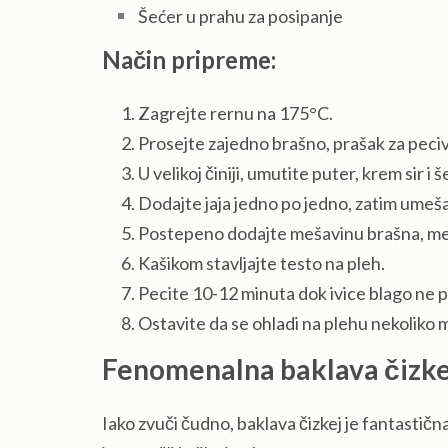
Šećer u prahu za posipanje
Način pripreme:
Zagrejte rernu na 175°C.
Prosejte zajedno brašno, prašak za pecivo
U velikoj činiji, umutite puter, krem sir i
Dodajte jaja jedno po jedno, zatim umeša
Postepeno dodajte mešavinu brašna, meš
Kašikom stavljajte testo na pleh.
Pecite 10-12 minuta dok ivice blago ne
Ostavite da se ohladi na plehu nekoliko 
Fenomenalna baklava čizke
Iako zvuči čudno, baklava čizkej je fantastič