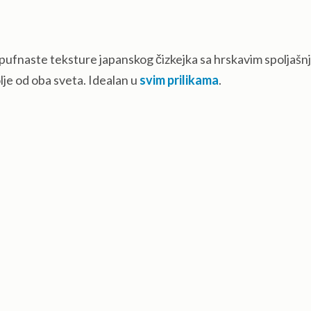
 pufnaste teksture japanskog čizkejka sa hrskavim spoljašn
lje od oba sveta. Idealan u
svim prilikama
.