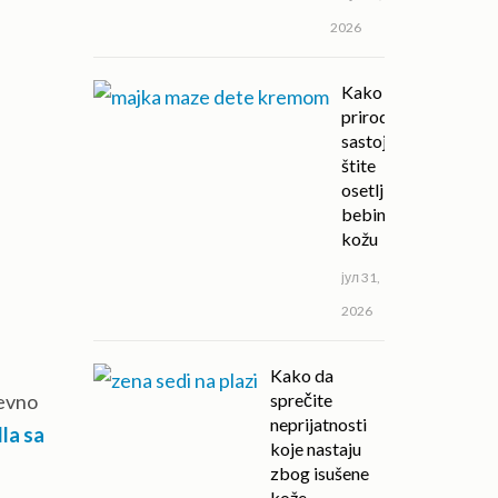
2026
Kako
prirodni
sastojci
štite
osetljivu
bebinu
kožu
јул 31,
2026
Kako da
nevno
sprečite
neprijatnosti
la sa
koje nastaju
zbog isušene
kože