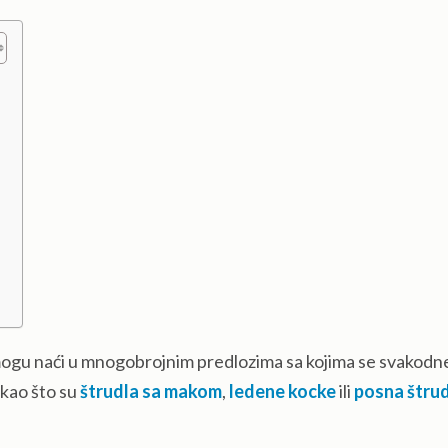
a
o mogu naći u mnogobrojnim predlozima sa kojima se svakod
 kao što su
štrudla sa makom
,
ledene kocke
ili
posna štrud