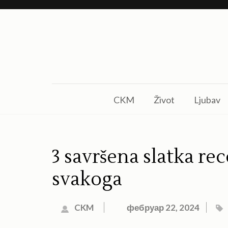
Skip
to
content
(Press
Enter)
CKM
Život
Ljubav
3 savršena slatka rec
svakoga
CKM
фебруар 22, 2024