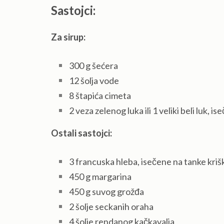
Sastojci:
Za sirup:
300 g šećera
12 šolja vode
8 štapića cimeta
2 veza zelenog luka ili 1 veliki beli luk, i
Ostali sastojci:
3 francuska hleba, isečene na tanke kriš
450 g margarina
450 g suvog grožđa
2 šolje seckanih oraha
4 šolje rendanog kačkavalja