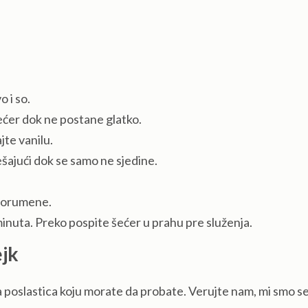
 i so.
 šećer dok ne postane glatko.
jte vanilu.
ajući dok se samo ne sjedine.
 porumene.
minuta. Preko pospite šećer u prahu pre služenja.
jk
na poslastica koju morate da probate. Verujte nam, mi smo s