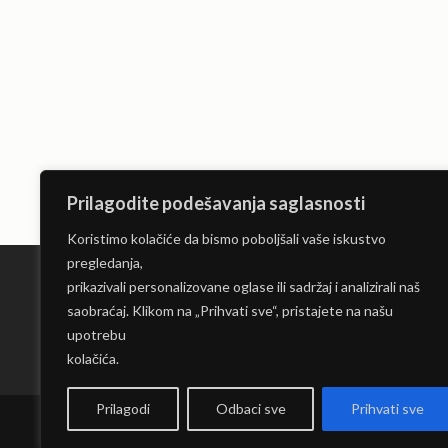
Prilagodite podešavanja saglasnosti
Koristimo kolačiće da bismo poboljšali vaše iskustvo
pregledanja,
prikazivali personalizovane oglase ili sadržaj i analizirali naš
saobraćaj. Klikom na „Prihvati sve“, pristajete na našu
Limo servis Beograd
upotrebu
kolačića.
Prilagodi
Odbaci sve
Prihvati sve
Copyrig