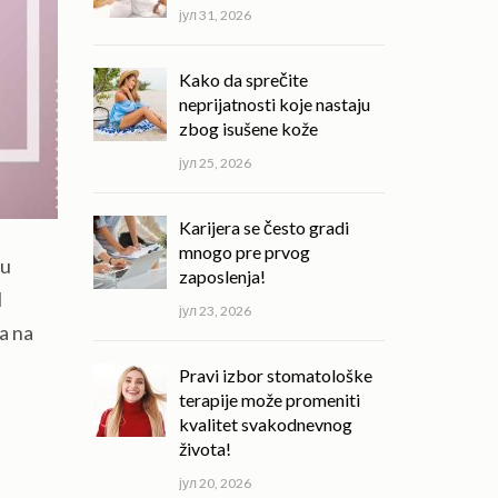
јул 31, 2026
Kako da sprečite
neprijatnosti koje nastaju
zbog isušene kože
јул 25, 2026
Karijera se često gradi
mnogo pre prvog
 u
zaposlenja!
l
јул 23, 2026
ra na
Pravi izbor stomatološke
terapije može promeniti
kvalitet svakodnevnog
života!
јул 20, 2026