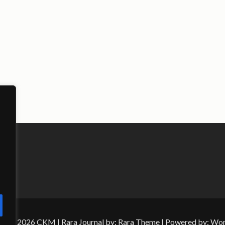
ht © 2026
CKM
| Rara Journal by:
Rara Theme
| Powered by:
Wor