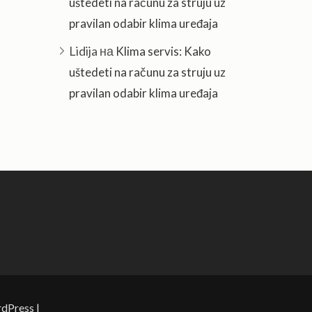
uštedeti na računu za struju uz
pravilan odabir klima uređaja
Lidija
на
Klima servis: Kako
uštedeti na računu za struju uz
pravilan odabir klima uređaja
dPress
|