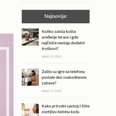
за:
Najnovije:
Koliko zaista košta
uređenje terase i gde
najčešće nastaju dodatni
troškovi?
август 4, 2026
Zašto su igre na telefonu
postale deo svakodnevne
zabave?
август 4, 2026
Kako prirodni sastojci štite
osetljivu bebinu kožu