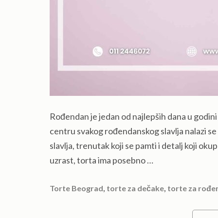
Rođendan je jedan od najlepših dana u godini 
centru svakog rođendanskog slavlja nalazi se 
slavlja, trenutak koji se pamti i detalj koji ok
uzrast, torta ima posebno …
,
,
Torte Beograd
torte za dečake
torte za rođe