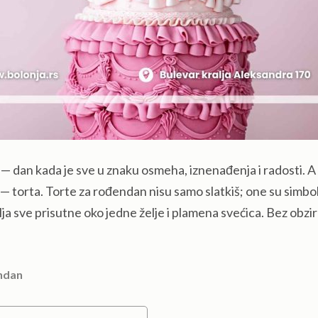
— dan kada je sve u znaku osmeha, iznenađenja i radosti. A
— torta. Torte za rođendan nisu samo slatkiš; one su simbo
uplja sve prisutne oko jedne želje i plamena svećica. Bez obzi
ndan