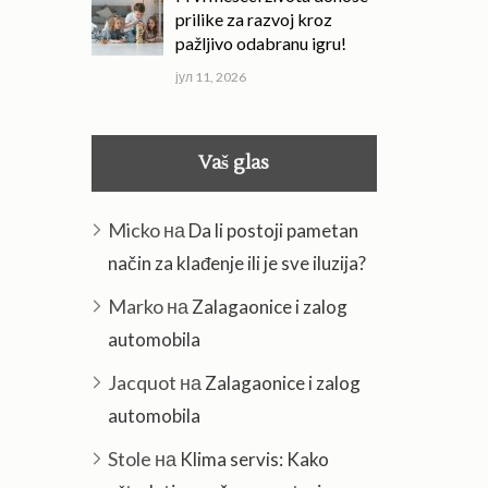
prilike za razvoj kroz
pažljivo odabranu igru!
јул 11, 2026
Vaš glas
Micko
на
Da li postoji pametan
način za klađenje ili je sve iluzija?
Marko
на
Zalagaonice i zalog
automobila
Jacquot
на
Zalagaonice i zalog
automobila
Stole
на
Klima servis: Kako