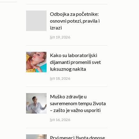
Odbojka za početnike:
osnovni potezi, pravila i
izrazi
јул 19, 2026
Kako su laboratorijski
dijamanti promenili svet
luksuznog nakita
јул 18, 2026
Muško zdravlje u
savremenom tempu života
– zašto je važno usporiti
јул 16, 2026
Prvi meseci života donose