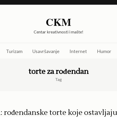
CKM
Centar kreativnosti i mašte!
Turizam
Usavršavanje
Internet
Humor
torte za rođendan
Tag
a: rođendanske torte koje ostavljaj