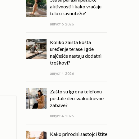
aktivnosti i kako vraćaju
telo u ravnotežu?
август 6, 2026
Koliko zaista košta
uređenje terase i gde
najčešće nastaju dodatni
troškovi?
август 4, 2026
Zašto su igre na telefonu
postale deo svakodnevne
zabave?
август 4, 2026
Kako prirodni sastojci štite