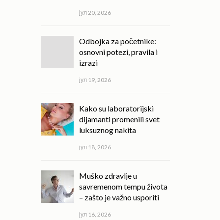
јул 20, 2026
Odbojka za početnike:
osnovni potezi, pravila i
izrazi
јул 19, 2026
Kako su laboratorijski
dijamanti promenili svet
luksuznog nakita
јул 18, 2026
Muško zdravlje u
savremenom tempu života
– zašto je važno usporiti
јул 16, 2026