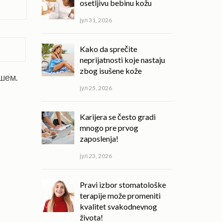
osetljivu bebinu kožu
јул 31, 2026
Kako da sprečite
neprijatnosti koje nastaju
zbog isušene kože
ишем.
јул 25, 2026
Karijera se često gradi
mnogo pre prvog
zaposlenja!
јул 23, 2026
Pravi izbor stomatološke
terapije može promeniti
kvalitet svakodnevnog
života!