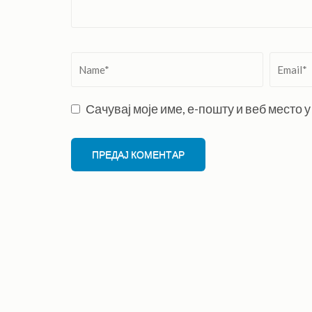
Name
*
Email
*
Сачувај моје име, е-пошту и веб место