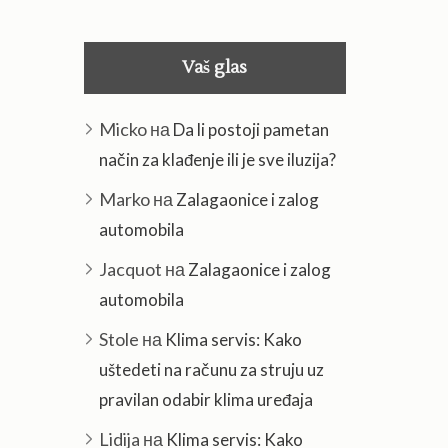
Vaš glas
Micko
на
Da li postoji pametan
način za klađenje ili je sve iluzija?
Marko
на
Zalagaonice i zalog
automobila
Jacquot
на
Zalagaonice i zalog
automobila
Stole
на
Klima servis: Kako
uštedeti na računu za struju uz
pravilan odabir klima uređaja
Lidija
на
Klima servis: Kako