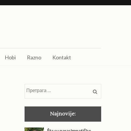
Hobi
Razno
Kontakt
Претрага
за:
Najnovije:
Šta su parasimpatičke