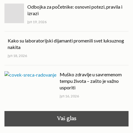
Odbojka za početnike: osnovni potezi, pravila i
izrazi
јул 19, 2026
Kako su laboratorijski dijamanti promenili svet luksuznog
nakita
јул 18, 2026
Muško zdravlje u savremenom
tempu života – zašto je važno
usporiti
јул 16, 2026
Vaš glas