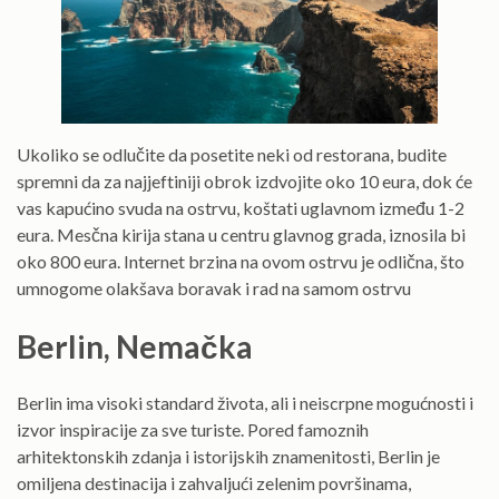
Ukoliko se odlučite da posetite neki od restorana, budite
spremni da za najjeftiniji obrok izdvojite oko 10 eura, dok će
vas kapućino svuda na ostrvu, koštati uglavnom između 1-2
eura. Mesčna kirija stana u centru glavnog grada, iznosila bi
oko 800 eura. Internet brzina na ovom ostrvu je odlična, što
umnogome olakšava boravak i rad na samom ostrvu
Berlin, Nemačka
Berlin ima visoki standard života, ali i neiscrpne mogućnosti i
izvor inspiracije za sve turiste. Pored famoznih
arhitektonskih zdanja i istorijskih znamenitosti, Berlin je
omiljena destinacija i zahvaljući zelenim površinama,