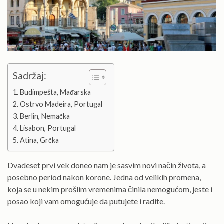
Sadržaj:
Budimpešta, Mađarska
Ostrvo Madeira, Portugal
Berlin, Nemačka
Lisabon, Portugal
Atina, Grčka
Dvadeset prvi vek doneo nam je sasvim novi način života, a
posebno period nakon korone. Jedna od velikih promena,
koja se u nekim prošlim vremenima činila nemogućom, jeste i
posao koji vam omogućuje da putujete i radite.