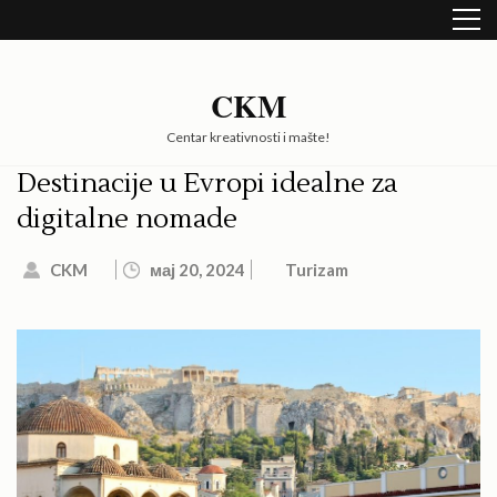
Skip
to
content
(Press
CKM
Enter)
Centar kreativnosti i mašte!
Destinacije u Evropi idealne za
digitalne nomade
CKM
мај 20, 2024
Turizam