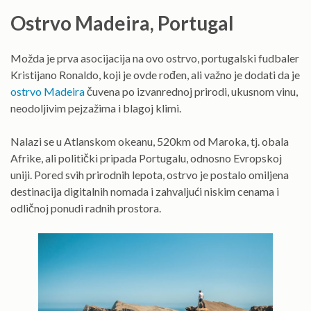
Ostrvo Madeira, Portugal
Možda je prva asocijacija na ovo ostrvo, portugalski fudbaler
Kristijano Ronaldo, koji je ovde rođen, ali važno je dodati da je
ostrvo Madeira
čuvena po izvanrednoj prirodi, ukusnom vinu,
neodoljivim pejzažima i blagoj klimi.
Nalazi se u Atlanskom okeanu, 520km od Maroka, tj. obala
Afrike, ali politički pripada Portugalu, odnosno Evropskoj
uniji. Pored svih prirodnih lepota, ostrvo je postalo omiljena
destinacija digitalnih nomada i zahvaljući niskim cenama i
odličnoj ponudi radnih prostora.