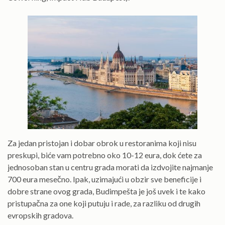
Za jedan pristojan i dobar obrok u restoranima koji nisu
preskupi, biće vam potrebno oko 10-12 eura, dok ćete za
jednosoban stan u centru grada morati da izdvojite najmanje
700 eura mesečno. Ipak, uzimajući u obzir sve beneficije i
dobre strane ovog grada, Budimpešta je još uvek i te kako
pristupačna za one koji putuju i rade, za razliku od drugih
evropskih gradova.