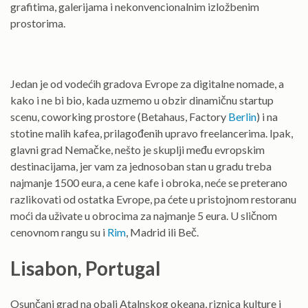
grafitima, galerijama i nekonvencionalnim izložbenim
prostorima.
Jedan je od vodećih gradova Evrope za digitalne nomade, a
kako i ne bi bio, kada uzmemo u obzir dinamičnu startup
scenu, coworking prostore (Betahaus, Factory
Berlin
) i na
stotine malih kafea, prilagođenih upravo freelancerima. Ipak,
glavni grad Nemačke, nešto je skuplji među evropskim
destinacijama, jer vam za jednosoban stan u gradu treba
najmanje 1500 eura, a cene kafe i obroka, neće se preterano
razlikovati od ostatka Evrope, pa ćete u pristojnom restoranu
moći da uživate u obrocima za najmanje 5 eura. U sličnom
cenovnom rangu su i
Rim
, Madrid ili Beč.
Lisabon, Portugal
Osunčani grad na obali Atalnskog okeana, riznica kulture i