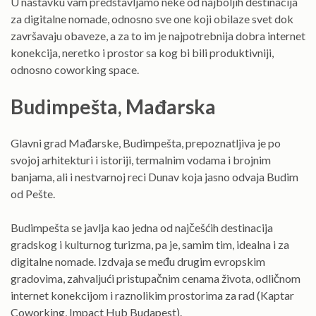
U nastavku vam predstavljamo neke od najboljih destinacija
za digitalne nomade, odnosno sve one koji obilaze svet dok
završavaju obaveze, a za to im je najpotrebnija dobra internet
konekcija, neretko i prostor sa kog bi bili produktivniji,
odnosno coworking space.
Budimpešta, Mađarska
Glavni grad Mađarske, Budimpešta, prepoznatljiva je po
svojoj arhitekturi i istoriji, termalnim vodama i brojnim
banjama, ali i nestvarnoj reci Dunav koja jasno odvaja Budim
od Pešte.
Budimpešta se javlja kao jedna od najčešćih destinacija
gradskog i kulturnog turizma, pa je, samim tim, idealna i za
digitalne nomade. Izdvaja se među drugim evropskim
gradovima, zahvaljući pristupačnim cenama života, odličnom
internet konekcijom i raznolikim prostorima za rad (Kaptar
Coworking, Impact Hub Budapest).