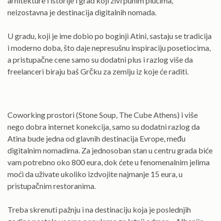
arhitekture i istorije i grad koji živi punim plućima,
neizostavna je destinacija digitalnih nomada.
U gradu, koji je ime dobio po boginji Atini, sastaju se tradicija
i moderno doba, što daje nepresušnu inspiraciju posetiocima,
a pristupačne cene samo su dodatni plus i razlog više da
freelanceri biraju baš Grčku za zemlju iz koje će raditi.
Coworking prostori (Stone Soup, The Cube Athens) i više
nego dobra internet konekcija, samo su dodatni razlog da
Atina bude jedna od glavnih destinacija Evrope, među
digitalnim nomadima. Za jednosoban stan u centru grada biće
vam potrebno oko 800 eura, dok ćete u fenomenalnim jelima
moći da uživate ukoliko izdvojite najmanje 15 eura, u
pristupačnim restoranima.
Treba skrenuti pažnju i na destinaciju koja je poslednjih