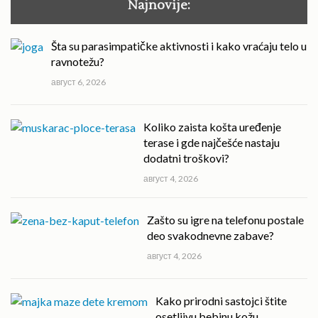
Najnovije:
Šta su parasimpatičke aktivnosti i kako vraćaju telo u
ravnotežu?
август 6, 2026
Koliko zaista košta uređenje
terase i gde najčešće nastaju
dodatni troškovi?
август 4, 2026
Zašto su igre na telefonu postale
deo svakodnevne zabave?
август 4, 2026
Kako prirodni sastojci štite
osetljivu bebinu kožu