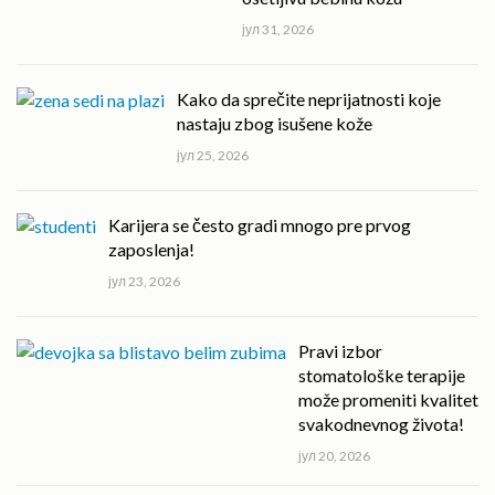
јул 31, 2026
Kako da sprečite neprijatnosti koje
nastaju zbog isušene kože
јул 25, 2026
Karijera se često gradi mnogo pre prvog
zaposlenja!
јул 23, 2026
Pravi izbor
stomatološke terapije
može promeniti kvalitet
svakodnevnog života!
јул 20, 2026