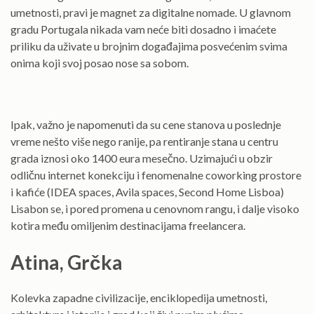
umetnosti, pravi je magnet za digitalne nomade. U glavnom
gradu Portugala nikada vam neće biti dosadno i imaćete
priliku da uživate u brojnim događajima posvećenim svima
onima koji svoj posao nose sa sobom.
Ipak, važno je napomenuti da su cene stanova u poslednje
vreme nešto više nego ranije, pa rentiranje stana u centru
grada iznosi oko 1400 eura mesečno. Uzimajući u obzir
odličnu internet konekciju i fenomenalne coworking prostore
i kafiće (IDEA spaces, Avila spaces, Second Home Lisboa)
Lisabon se, i pored promena u cenovnom rangu, i dalje visoko
kotira među omiljenim destinacijama freelancera.
Atina, Grčka
Kolevka zapadne civilizacije, enciklopedija umetnosti,