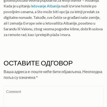
godina postala veoma popularna za letnji odmor – Albanija.
Kada je u pitanju
letovanje Albanija
nudi izvrsne hotele po
povoljnim cenama, a što može biti opcija za letnji predah za
digitalne nomade. Takođe, sve češće se građani naše zemlje,
ali i zemalja Evrope sele u letovališta Albanije, posebno u
Sarandu ili Valonu, zbog veoma pogodne klime, dobrih uslova
za remote rad, kao i prelepih plaža i mora.
ОСТАВИТЕ ОДГОВОР
Ваша адреса е-поште неће бити објављена.
Неопходна
поља су означена
*
Comment