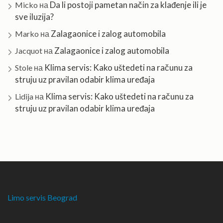
Da li postoji pametan način za klađenje ili je
Micko
на
sve iluzija?
Zalagaonice i zalog automobila
Marko
на
Zalagaonice i zalog automobila
Jacquot
на
Klima servis: Kako uštedeti na računu za
Stole
на
struju uz pravilan odabir klima uređaja
Klima servis: Kako uštedeti na računu za
Lidija
на
struju uz pravilan odabir klima uređaja
Limo servis Beograd