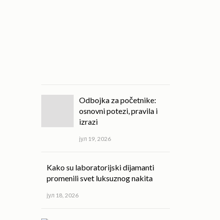
kvalitet
svakodnevnog
života!
јул
20,
2026
Odbojka za početnike:
osnovni potezi, pravila i
izrazi
јул 19, 2026
Kako su laboratorijski dijamanti
promenili svet luksuznog nakita
јул 18, 2026