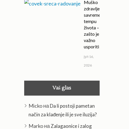
Muško
zdravlje u
savremenom
tempu
života –
zašto je
važno
usporiti
јул 16,
2026
Vaš glas
Micko
на
Da li postoji pametan
način za klađenje ili je sve iluzija?
Marko
на
Zalagaonice i zalog