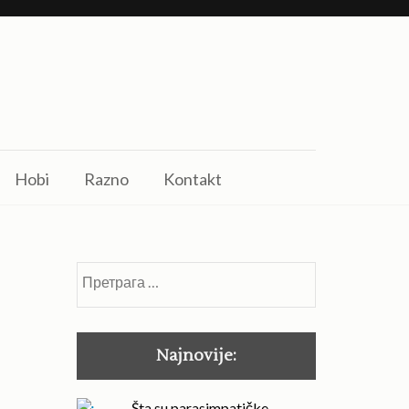
Hobi
Razno
Kontakt
Претрага
за:
Najnovije:
Šta su parasimpatičke