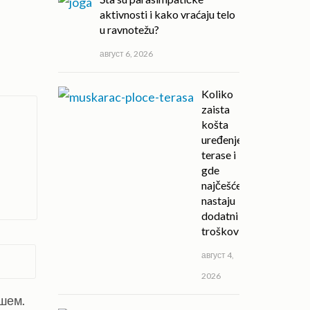
aktivnosti i kako vraćaju telo
u ravnotežu?
август 6, 2026
Koliko
zaista
košta
uređenje
terase i
gde
najčešće
nastaju
dodatni
troškovi?
август 4,
2026
ишем.