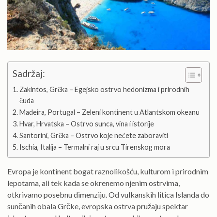
Sadržaj:
Zakintos, Grčka – Egejsko ostrvo hedonizma i prirodnih
čuda
Madeira, Portugal – Zeleni kontinent u Atlantskom okeanu
Hvar, Hrvatska – Ostrvo sunca, vina i istorije
Santorini, Grčka – Ostrvo koje nećete zaboraviti
Ischia, Italija – Termalni raj u srcu Tirenskog mora
Evropa je kontinent bogat raznolikošću, kulturom i prirodnim
lepotama, ali tek kada se okrenemo njenim ostrvima,
otkrivamo posebnu dimenziju. Od vulkanskih litica Islanda do
sunčanih obala Grčke, evropska ostrva pružaju spektar