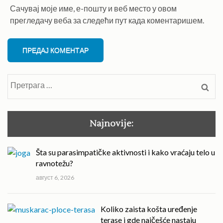
Сачувај моје име, е-пошту и веб место у овом
прегледачу веба за следећи пут када коментаришем.
Претрага
за:
Najnovije:
Šta su parasimpatičke aktivnosti i kako vraćaju telo u
ravnotežu?
август 6, 2026
Koliko zaista košta uređenje
terase i gde najčešće nastaju