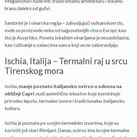
Megalochori nude mir, tradicionalnu arhitekturu i lokalnu
hranu daleko od gužvi.
Santorini je i vinarska regija – zahvaljujući vulkanskom tlu,
ovde se proizvode neka od najposebnijih
vina
u Evropi, kao
što je Assyrtiko. Poseta lokalnim vinarijama je nezaobilazna,
kao i uživanje u zalascima sunca koji se ne zaboravljaju.
Ischia, Italija – Termalni raj u srcu
Tirenskog mora
Ischia,
manje poznato italijansko ostrvo u odnosu na
obližnji Capri
, nudi autentično iskustvo koje kombinuje
prirodnu lepotu, termalne izvore i tradicionalnu italijansku
kulturu.
Ischia je poznata po svojim termalnim izvorima, koje su
koristili još stari Rimljani. Danas, ostrvo ima brojne termalne