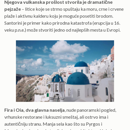
Njegova vulkanska prošlost stvorila je dramatične
pejzaže
– litice koje se strmo spuštaju ka moru, crne i crvene
plaže i aktivnu kalderu koju je moguće posetiti brodom.
Santorini je primer kako prirodna katastrofa (erupcija u 16.
veku p.n.e.) može stvoriti jedno od najlepših mesta u Evropi.
Fira i Oia, dva glavna naselja
, nude panoramski pogled,
vrhunske restorane i luksuzni smeštaj, ali ostrvo ima i
autentičniju stranu. Manja sela kao što su Pyrgos i