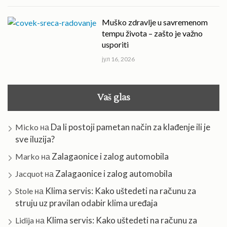
Muško zdravlje u savremenom
tempu života – zašto je važno
usporiti
јул 16, 2026
Vaš glas
Da li postoji pametan način za klađenje ili je
Micko
на
sve iluzija?
Zalagaonice i zalog automobila
Marko
на
Zalagaonice i zalog automobila
Jacquot
на
Klima servis: Kako uštedeti na računu za
Stole
на
struju uz pravilan odabir klima uređaja
Klima servis: Kako uštedeti na računu za
Lidija
на