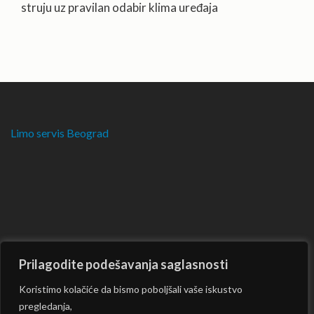
struju uz pravilan odabir klima uređaja
Limo servis Beograd
Prilagodite podešavanja saglasnosti
Koristimo kolačiće da bismo poboljšali vaše iskustvo
pregledanja,