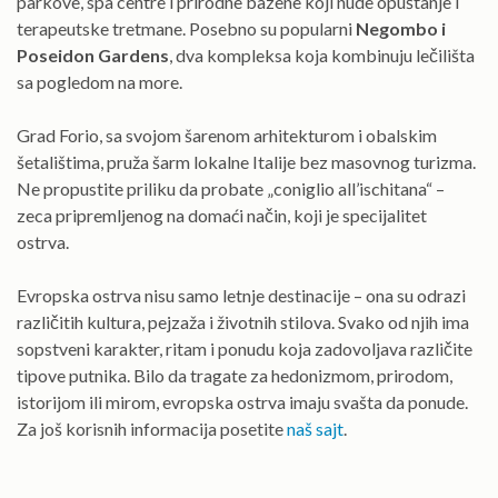
parkove, spa centre i prirodne bazene koji nude opuštanje i
terapeutske tretmane. Posebno su popularni
Negombo i
Poseidon Gardens
, dva kompleksa koja kombinuju lečilišta
sa pogledom na more.
Grad Forio, sa svojom šarenom arhitekturom i obalskim
šetalištima, pruža šarm lokalne Italije bez masovnog turizma.
Ne propustite priliku da probate „coniglio all’ischitana“ –
zeca pripremljenog na domaći način, koji je specijalitet
ostrva.
Evropska ostrva nisu samo letnje destinacije – ona su odrazi
različitih kultura, pejzaža i životnih stilova. Svako od njih ima
sopstveni karakter, ritam i ponudu koja zadovoljava različite
tipove putnika. Bilo da tragate za hedonizmom, prirodom,
istorijom ili mirom, evropska ostrva imaju svašta da ponude.
Za još korisnih informacija posetite
naš sajt
.