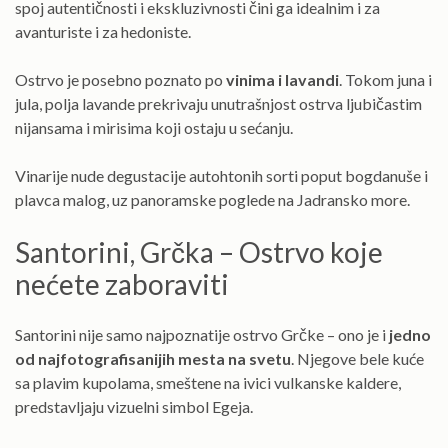
spoj autentičnosti i ekskluzivnosti čini ga idealnim i za
avanturiste i za hedoniste.
Ostrvo je posebno poznato po
vinima i lavandi
. Tokom juna i
jula, polja lavande prekrivaju unutrašnjost ostrva ljubičastim
nijansama i mirisima koji ostaju u sećanju.
Vinarije nude degustacije autohtonih sorti poput bogdanuše i
plavca malog, uz panoramske poglede na Jadransko more.
Santorini, Grčka – Ostrvo koje
nećete zaboraviti
Santorini nije samo najpoznatije ostrvo Grčke – ono je i
jedno
od najfotografisanijih mesta na svetu
. Njegove bele kuće
sa plavim kupolama, smeštene na ivici vulkanske kaldere,
predstavljaju vizuelni simbol Egeja.