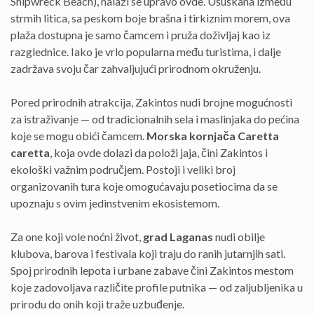
Shipwreck Beach), nalazi se upravo ovde. Ušuškana između
strmih litica, sa peskom boje brašna i tirkiznim morem, ova
plaža dostupna je samo čamcem i pruža doživljaj kao iz
razglednice. Iako je vrlo popularna među turistima, i dalje
zadržava svoju čar zahvaljujući prirodnom okruženju.
Pored prirodnih atrakcija, Zakintos nudi brojne mogućnosti
za istraživanje — od tradicionalnih sela i maslinjaka do pećina
koje se mogu obići čamcem.
Morska kornjača Caretta
caretta
, koja ovde dolazi da položi jaja, čini Zakintos i
ekološki važnim područjem. Postoji i veliki broj
organizovanih tura koje omogućavaju posetiocima da se
upoznaju s ovim jedinstvenim ekosistemom.
Za one koji vole noćni život,
grad Laganas
nudi obilje
klubova, barova i festivala koji traju do ranih jutarnjih sati.
Spoj prirodnih lepota i urbane zabave čini Zakintos mestom
koje zadovoljava različite profile putnika — od zaljubljenika u
prirodu do onih koji traže uzbuđenje.