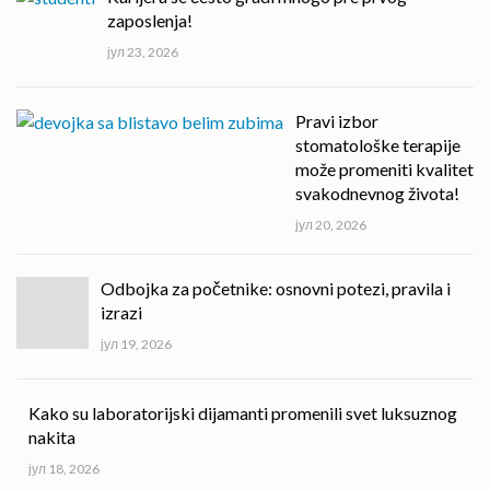
zaposlenja!
јул 23, 2026
Pravi izbor
stomatološke terapije
može promeniti kvalitet
svakodnevnog života!
јул 20, 2026
Odbojka za početnike: osnovni potezi, pravila i
izrazi
јул 19, 2026
Kako su laboratorijski dijamanti promenili svet luksuznog
nakita
јул 18, 2026