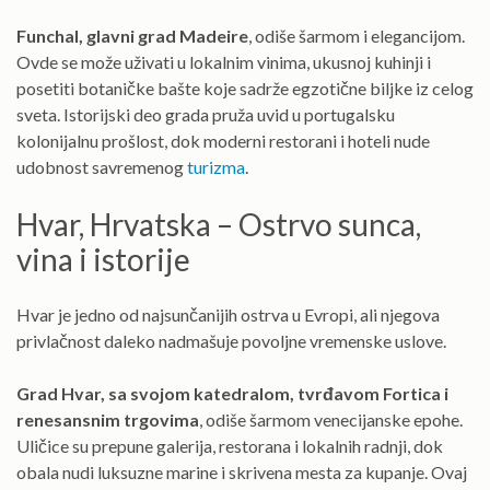
Funchal, glavni grad Madeire
, odiše šarmom i elegancijom.
Ovde se može uživati u lokalnim vinima, ukusnoj kuhinji i
posetiti botaničke bašte koje sadrže egzotične biljke iz celog
sveta. Istorijski deo grada pruža uvid u portugalsku
kolonijalnu prošlost, dok moderni restorani i hoteli nude
udobnost savremenog
turizma
.
Hvar, Hrvatska – Ostrvo sunca,
vina i istorije
Hvar je jedno od najsunčanijih ostrva u Evropi, ali njegova
privlačnost daleko nadmašuje povoljne vremenske uslove.
Grad Hvar, sa svojom katedralom, tvrđavom Fortica i
renesansnim trgovima
, odiše šarmom venecijanske epohe.
Uličice su prepune galerija, restorana i lokalnih radnji, dok
obala nudi luksuzne marine i skrivena mesta za kupanje. Ovaj