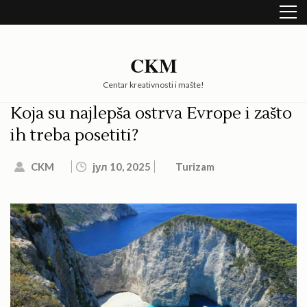
Skip
to
content
(Press
CKM
Enter)
Centar kreativnosti i mašte!
Koja su najlepša ostrva Evrope i zašto
ih treba posetiti?
CKM
јул 10, 2025
Turizam