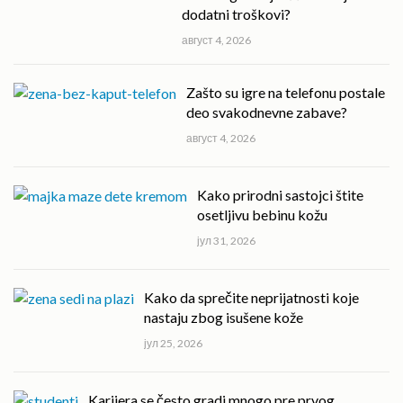
dodatni troškovi?
август 4, 2026
Zašto su igre na telefonu postale
deo svakodnevne zabave?
август 4, 2026
Kako prirodni sastojci štite
osetljivu bebinu kožu
јул 31, 2026
Kako da sprečite neprijatnosti koje
nastaju zbog isušene kože
јул 25, 2026
Karijera se često gradi mnogo pre prvog