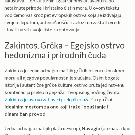
iskustava — od kulturnih i gastronomskih avantura do
netaknute prirode i kristalno čistih mora. U ovom tekstu
vodićemo vas kroz pet evropskih ostrva koja se izdvajaju
svojom lepotom, autentičnošću i razlozima zašto ih vredi
staviti na vrh svoje liste za putovanja.
Zakintos, Grčka – Egejsko ostrvo
hedonizma i prirodnih čuda
Zakintos je jedan od najpoznatijih grčkih bisera u Jonskom
moru, ali njegova popularnost nije slučajna. Osim bogate
istorije i autentične grčke kulture, ostrvo pruža jedinstvenu
kombinaciju prelepih pejzaža i živopisnog noćnog života.
Zakintos je ostrvo zabave i prelepih plaža
, što ga čini
idealnim mestom za one koji traže i opuštanje i
dinamičan provod
.
Jedna od najpoznatijih plaža u Evropi,
Navagio
(poznata i kao