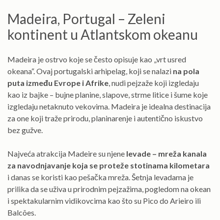
Madeira, Portugal – Zeleni
kontinent u Atlantskom okeanu
Madeira je ostrvo koje se često opisuje kao „vrt usred
okeana“. Ovaj portugalski arhipelag, koji se nalazi
na pola
puta između Evrope i Afrike
, nudi pejzaže koji izgledaju
kao iz bajke – bujne planine, slapove, strme litice i šume koje
izgledaju netaknuto vekovima. Madeira je idealna destinacija
za one koji traže prirodu, planinarenje i autentično iskustvo
bez gužve.
Najveća atrakcija Madeire su njene
levade – mreža kanala
za navodnjavanje koja se proteže stotinama kilometara
i danas se koristi kao pešačka mreža. Šetnja levadama je
prilika da se uživa u prirodnim pejzažima, pogledom na okean
i spektakularnim vidikovcima kao što su Pico do Arieiro ili
Balcões.