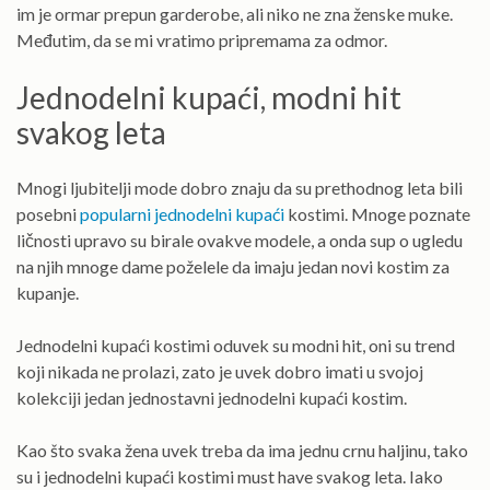
im je ormar prepun garderobe, ali niko ne zna ženske muke.
Međutim, da se mi vratimo pripremama za odmor.
Jednodelni kupaći, modni hit
svakog leta
Mnogi ljubitelji mode dobro znaju da su prethodnog leta bili
posebni
popularni jednodelni kupaći
kostimi. Mnoge poznate
ličnosti upravo su birale ovakve modele, a onda sup o ugledu
na njih mnoge dame poželele da imaju jedan novi kostim za
kupanje.
Jednodelni kupaći kostimi oduvek su modni hit, oni su trend
koji nikada ne prolazi, zato je uvek dobro imati u svojoj
kolekciji jedan jednostavni jednodelni kupaći kostim.
Kao što svaka žena uvek treba da ima jednu crnu haljinu, tako
su i jednodelni kupaći kostimi must have svakog leta. Iako