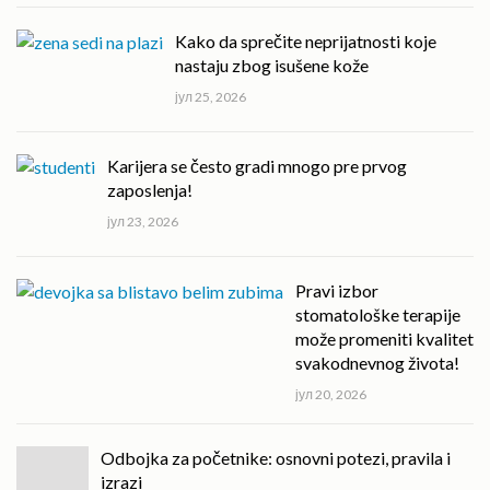
Kako da sprečite neprijatnosti koje
nastaju zbog isušene kože
јул 25, 2026
Karijera se često gradi mnogo pre prvog
zaposlenja!
јул 23, 2026
Pravi izbor
stomatološke terapije
može promeniti kvalitet
svakodnevnog života!
јул 20, 2026
Odbojka za početnike: osnovni potezi, pravila i
izrazi