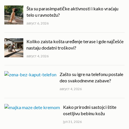
Šta su parasimpatičke aktivnosti i kako vraćaju
telo u ravnotežu?
август 6, 2026
Koliko zaista košta uređenje terase i gde najčešće
nastaju dodatni troškovi?
август 4, 2026
Zašto su igre na telefonu postale
deo svakodnevne zabave?
август 4, 2026
Kako prirodni sastojci štite
osetljivu bebinu kožu
јул 31, 2026