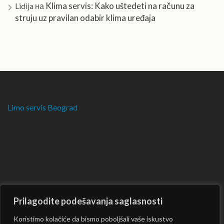
Klima servis: Kako uštedeti na računu za
Lidija
на
struju uz pravilan odabir klima uređaja
Limo servis Beograd
Prilagodite podešavanja saglasnosti
Koristimo kolačiće da bismo poboljšali vaše iskustvo