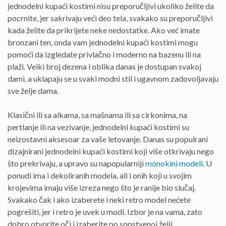
jednodelni kupaći kostimi nisu preporučljivi ukoliko želite da
pocrnite, jer sakrivaju veći deo tela, svakako su preporučljivi
kada želite da prikrijete neke nedostatke. Ako već imate
bronzani ten, onda vam jednodelni kupaći kostimi mogu
pomoći da izgledate privlačno i moderno na bazenu ili na
plaži. Veiki broj dezena i oblika danas je dostupan svakoj
dami, a uklapaju se u svaki modni stil i ugavnom zadovoljavaju
sve želje dama.
Klasični ili sa alkama, sa mašnama ili sa cirkonima, na
pertlanje ili na vezivanje, jednodelni kupaći kostimi su
neizostavni aksesoar za vaše letovanje. Danas su populrani
dizajnirani jednodelni kupaći kostimi koji više otkrivaju nego
što prekrivaju, a upravo su napopularniji
monokini modeli
. U
ponudi ima i dekoliranih modela, ali i onih koji u svojim
krojevima imaju više izreza nego što je ranije bio slučaj.
Svakako čak i ako izaberete i neki retro model nećete
pogrešiti, jer i retro je uvek u modi. Izbor je na vama, zato
dobro otvorite oči i izaberite po sopstvenoj želji.