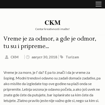
Skip
to
content
(Press
CKM
Enter)
Centar kreativnosti i mašte!
Vreme je za odmor, a gde je odmor,
tu su i pripreme…
CKM
август 30, 2018
Turizam
Vreme je za more, je l’ da? E pa to znači i da je vreme za
šoping. Modni trendovi odavno su zadali domaće zadatke, pa
ako mislite da izgledate top ove godine na plaži onda se
pripremite. Letnja sezona je odavno počela, a ako još uvek ne
znate gde ćete da putujete, bar isplanirate sa kim ćete da
letujete. Zlatno pravilo jeste nije važno gde si, nego sa kim si.