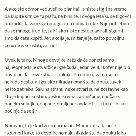
A ako ste odmor već uveliko planirali, a niste stigli na vreme
da kupite sitnice za plažu, ne brinite. I ovoga leta su se trgovci
potrudili da vam sve omoguće na dohvat ruke. Nije potrebno
da se mnogo trudite, čak i ako niste nešto planirali, sigurni
smo da ćete kupiti. Jer, akcija je, sniženje je, zašto povoljnu
cenu ne iskoristiti, zar ne?
Uvek je tako. Mnoge devojke kažu da će poneti samo
najneophodnije stvarčice i gle čuda, jedan veliki kofer nije bio
dovoljan da se sve stvari spakuju. Pa dobro, svima se to
nekada desilo, ali žensko nikada nema šta da obuče, uvek
nešto zatreba. Šalu na stranu, neke stvari su neizostavne kao
što je kupaći kostim, peškir, krema za sunčanje, naočare,
poneka suknjica, papuče, omiljene sandale i ….. I tako spisak
počinje da se širi.
Naravno, to je kod žena normalno. Momci nikada neće
razumeti kako to devojke nemaju nikada šta da obuku iako