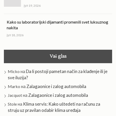
јул 19, 2026
Kako su laboratorijski dijamanti promenili svet luksuznog
nakita
јул 18, 2026
Vaš glas
Da li postoji pametan način za klađenje ili je
Micko
на
sve iluzija?
Zalagaonice i zalog automobila
Marko
на
Zalagaonice i zalog automobila
Jacquot
на
Klima servis: Kako uštedeti na računu za
Stole
на
struju uz pravilan odabir klima uređaja