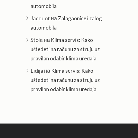
automobila
Jacquot
на
Zalagaonice i zalog
automobila
Stole
на
Klima servis: Kako
uštedeti na računu za struju uz
pravilan odabir klima uređaja
Lidija
на
Klima servis: Kako
uštedeti na računu za struju uz
pravilan odabir klima uređaja