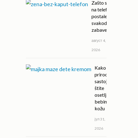
Zašto su igre
na telefonu
postale deo
svakodnevne
zabave?
август 4,
2026
Kako
prirodni
sastojci
štite
osetljivu
bebinu
kožu
јул 31,
2026