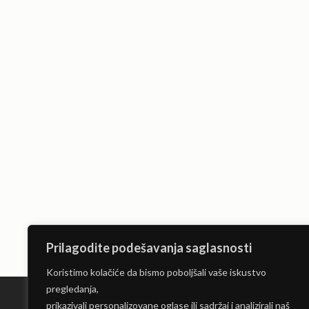
Prilagodite podešavanja saglasnosti
Koristimo kolačiće da bismo poboljšali vaše iskustvo
pregledanja,
prikazivali personalizovane oglase ili sadržaj i analizirali naš