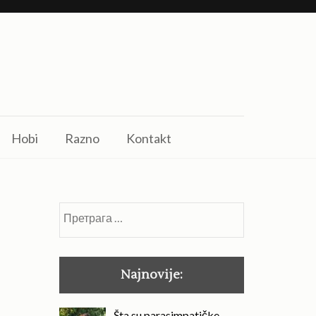
Hobi
Razno
Kontakt
Претрага
за:
Najnovije:
Šta su parasimpatičke