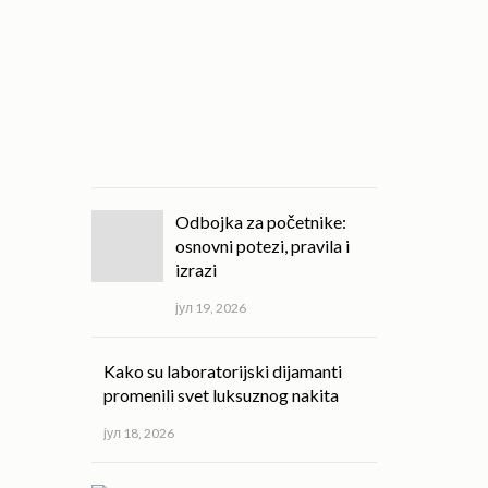
kvalitet
svakodnevnog
života!
јул
20,
2026
Odbojka za početnike:
osnovni potezi, pravila i
izrazi
јул 19, 2026
Kako su laboratorijski dijamanti
promenili svet luksuznog nakita
јул 18, 2026