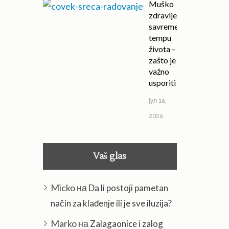
Muško
zdravlje u
savremenom
tempu
života –
zašto je
važno
usporiti
јул 16,
2026
Vaš glas
Micko
на
Da li postoji pametan
način za klađenje ili je sve iluzija?
Marko
на
Zalagaonice i zalog