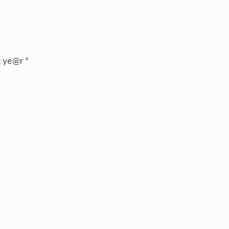
t ye@r
*