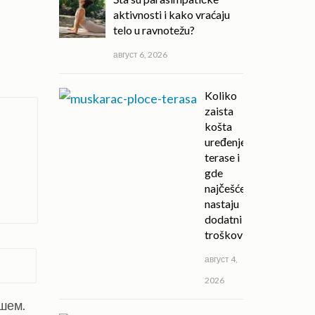
aktivnosti i kako vraćaju
telo u ravnotežu?
август 6, 2026
Koliko
zaista
košta
uređenje
terase i
gde
najčešće
nastaju
dodatni
troškovi?
август 4,
2026
ишем.