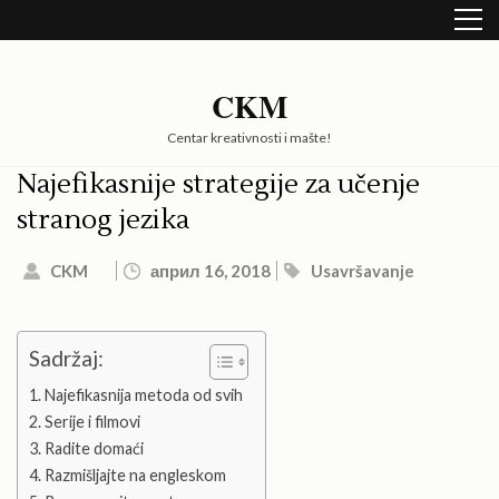
Skip
to
content
(Press
CKM
Enter)
Centar kreativnosti i mašte!
Najefikasnije strategije za učenje
stranog jezika
CKM
април 16, 2018
Usavršavanje
Sadržaj:
Najefikasnija metoda od svih
Serije i filmovi
Radite domaći
Razmišljajte na engleskom