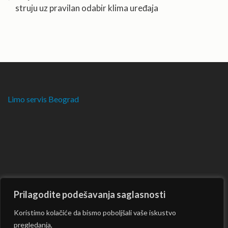
struju uz pravilan odabir klima uređaja
Limo servis Beograd
Prilagodite podešavanja saglasnosti
Koristimo kolačiće da bismo poboljšali vaše iskustvo
pregledanja,