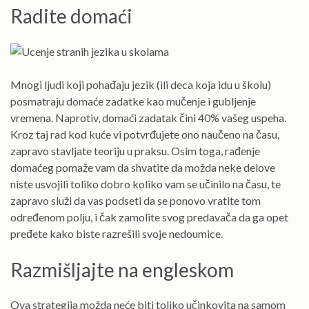
Radite domaći
Mnogi ljudi koji pohađaju jezik (ili deca koja idu u školu)
posmatraju domaće zadatke kao mučenje i gubljenje
vremena. Naprotiv, domaći zadatak čini 40% vašeg uspeha.
Kroz taj rad kod kuće vi potvrđujete ono naučeno na času,
zapravo stavljate teoriju u praksu. Osim toga, rađenje
domaćeg pomaže vam da shvatite da možda neke delove
niste usvojili toliko dobro koliko vam se učinilo na času, te
zapravo služi da vas podseti da se ponovo vratite tom
određenom polju, i čak zamolite svog predavača da ga opet
pređete kako biste razrešili svoje nedoumice.
Razmišljajte na engleskom
Ova strategija možda neće biti toliko učinkovita na samom