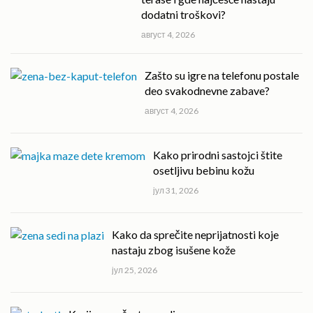
dodatni troškovi?
август 4, 2026
Zašto su igre na telefonu postale
deo svakodnevne zabave?
август 4, 2026
Kako prirodni sastojci štite
osetljivu bebinu kožu
јул 31, 2026
Kako da sprečite neprijatnosti koje
nastaju zbog isušene kože
јул 25, 2026