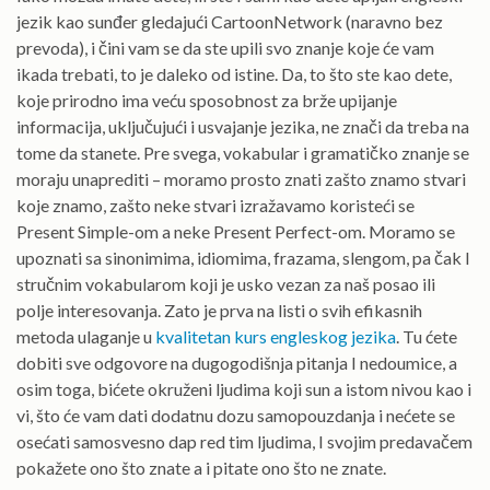
jezik kao sunđer gledajući CartoonNetwork (naravno bez
prevoda), i čini vam se da ste upili svo znanje koje će vam
ikada trebati, to je daleko od istine. Da, to što ste kao dete,
koje prirodno ima veću sposobnost za brže upijanje
informacija, uključujući i usvajanje jezika, ne znači da treba na
tome da stanete. Pre svega, vokabular i gramatičko znanje se
moraju unaprediti – moramo prosto znati zašto znamo stvari
koje znamo, zašto neke stvari izražavamo koristeći se
Present Simple-om a neke Present Perfect-om. Moramo se
upoznati sa sinonimima, idiomima, frazama, slengom, pa čak I
stručnim vokabularom koji je usko vezan za naš posao ili
polje interesovanja. Zato je prva na listi o svih efikasnih
metoda ulaganje u
kvalitetan kurs engleskog jezika
. Tu ćete
dobiti sve odgovore na dugogodišnja pitanja I nedoumice, a
osim toga, bićete okruženi ljudima koji sun a istom nivou kao i
vi, što će vam dati dodatnu dozu samopouzdanja i nećete se
osećati samosvesno dap red tim ljudima, I svojim predavačem
pokažete ono što znate a i pitate ono što ne znate.