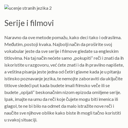
Serije i filmovi
Naravno da ove metode pomažu, kako deci tako i odraslima.
Međutim, postoji kvaka. Najbolji način da proširite svoj
vokabular jeste da sve serije i filmove gledate sa engleskim
titlovima. Na taj način nećete samo „pokupiti“ reči i znati da ih
iskoristite u razgovoru, već ćete znati i da ih pravilno napišete,
a veština pisanja jeste jedna od četiri glavne kada je u pitanju
istinsko poznavanje jezika, te nemojte zaboraviti da uključite
titlove sledeći put kada budete imali filmsko veče ili se
budete „opijali“ beskonačnim nizom epizoda omiljene serije.
Ipak, imajte na umu da reči koje čujete mogu biti imenica ili
glagol, te ne bi bilo na odmet da malo istražite nove reči i
naučite sve njihove oblike kako biste ih mogli tačno koristiti
u svakoj situaciji.