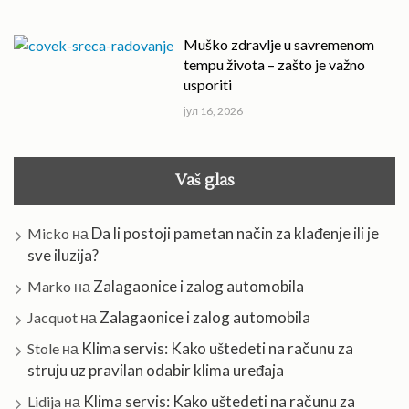
Muško zdravlje u savremenom
tempu života – zašto je važno
usporiti
јул 16, 2026
Vaš glas
Da li postoji pametan način za klađenje ili je
Micko
на
sve iluzija?
Zalagaonice i zalog automobila
Marko
на
Zalagaonice i zalog automobila
Jacquot
на
Klima servis: Kako uštedeti na računu za
Stole
на
struju uz pravilan odabir klima uređaja
Klima servis: Kako uštedeti na računu za
Lidija
на