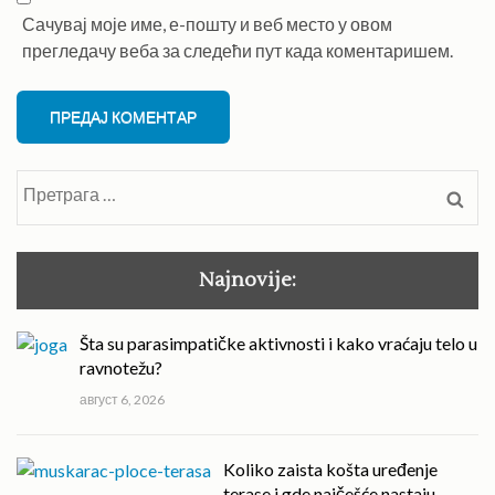
Сачувај моје име, е-пошту и веб место у овом
прегледачу веба за следећи пут када коментаришем.
Претрага
за:
Najnovije:
Šta su parasimpatičke aktivnosti i kako vraćaju telo u
ravnotežu?
август 6, 2026
Koliko zaista košta uređenje
terase i gde najčešće nastaju