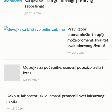
Karijera se često gradi mnogo pre prvog
zaposlenja!
јул 23, 2026
Pravi izbor
stomatološke terapije
može promeniti kvalitet
svakodnevnog života!
јул 20, 2026
Odbojka za početnike: osnovni potezi, pravila i
izrazi
јул 19, 2026
Kako su laboratorijski dijamanti promenili svet luksuznog
nakita
јул 18, 2026