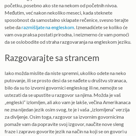
početku, posebno ako ste na nekom od početnih nivoa.
Međutim, već nakon nekoliko meseci, kada steknete
sposobnost da samostalno sklapate rečenice, svesno terajte
sebe da
razmišljate na engleskom
. Iznenadićete se koliko će
vam ova praksa postati prirodna, i neizmerno će vam pomoći
da se oslobodite od straha razgovaranja na engleskom jeziku.
Razgovarajte sa strancem
Iako možda mislite da niste spremni, ukoliko odete na neko
putovanje, ili se prosto desi da se nađete u društvu stranaca,
bilo da su to izvorni govornici engleskog ili ne, nemojte se
ustezati da se upustite u razgovor sa njima. Možda je vaš
„engleski“ izlomljen, ali ako vam je lakše, večina Amerikanaca
ne zna nijedan jezik osim svog, te je i vaša „izlomljena“ verzija
za divljenje. Osim toga, razgovor sa izvornim govornicima
pomaže vam da popravite svoj izgovor, naučite nove sleng
fraze i zapravo govorite jezik na način na koji se on govori u