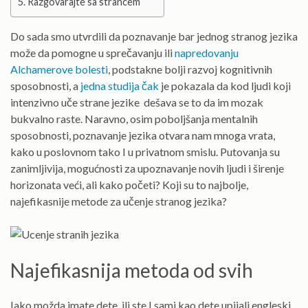
Razgovarajte sa strancem
Do sada smo utvrdili da poznavanje bar jednog stranog jezika
može da pomogne u sprečavanju ili
napredovanju
Alchamerove bolesti
, podstakne bolji razvoj kognitivnih
sposobnosti, a
jedna studija čak
je pokazala da kod ljudi koji
intenzivno uče strane jezike dešava se to da im mozak
bukvalno raste. Naravno, osim poboljšanja mentalnih
sposobnosti, poznavanje jezika otvara nam mnoga vrata,
kako u poslovnom tako I u privatnom smislu. Putovanja su
zanimljivija, mogućnosti za upoznavanje novih ljudi i širenje
horizonata veći, ali kako početi? Koji su to najbolje,
najefikasnije metode za učenje stranog jezika?
Najefikasnija metoda od svih
Iako možda imate dete, ili ste I sami kao dete upijali engleski