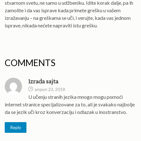
stvarnom svetu, ne samo u udžbeniku. Idite korak dalje, pa ih
zamolite i da vas isprave kada primete grešku u vašem
izražavanju – na greškama se uči, i verujte, kada vas jednom
isprave, nikada nećete napraviti istu grešku.
COMMENTS
Izrada sajta
април 23, 2018
U učenju stranih jezika mnogo mogu pomoći
internet stranice specijalizovane za to, ali je svakako najbolje
da se jezik uči kroz konverzaciju i odlazak u inostranstvo.
Reply