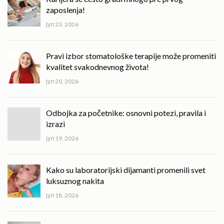
zaposlenja!
јул 23, 2026
Pravi izbor stomatološke terapije može promeniti
kvalitet svakodnevnog života!
јул 20, 2026
Odbojka za početnike: osnovni potezi, pravila i
izrazi
јул 19, 2026
Kako su laboratorijski dijamanti promenili svet
luksuznog nakita
јул 18, 2026