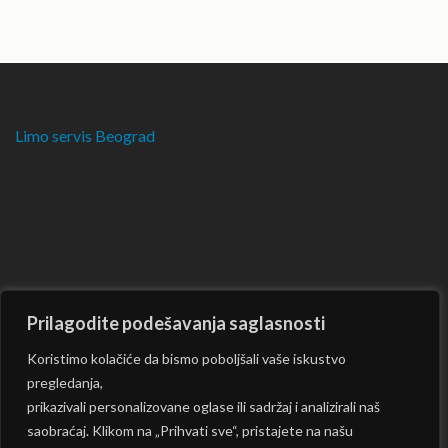
Limo servis Beograd
Prilagodite podešavanja saglasnosti
Koristimo kolačiće da bismo poboljšali vaše iskustvo
pregledanja,
prikazivali personalizovane oglase ili sadržaj i analizirali naš
saobraćaj. Klikom na „Prihvati sve“, pristajete na našu