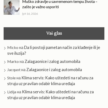
Muško zdravlje u savremenom tempu života –
zašto je važno usporiti
јул 16, 2026
Vaš glas
Da li postoji pametan način za klađenje ili je
Micko
на
sve iluzija?
Zalagaonice i zalog automobila
Marko
на
Zalagaonice i zalog automobila
Jacquot
на
Klima servis: Kako uštedeti na računu za
Stole
на
struju uz pravilan odabir klima uređaja
Klima servis: Kako uštedeti na računu za
Lidija
на
struju uz pravilan odabir klima uređaja