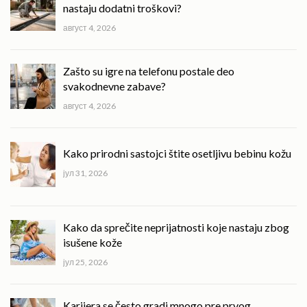
nastaju dodatni troškovi?
август 4, 2026
Zašto su igre na telefonu postale deo
svakodnevne zabave?
август 4, 2026
Kako prirodni sastojci štite osetljivu bebinu kožu
јул 31, 2026
Kako da sprečite neprijatnosti koje nastaju zbog
isušene kože
јул 25, 2026
Karijera se često gradi mnogo pre prvog