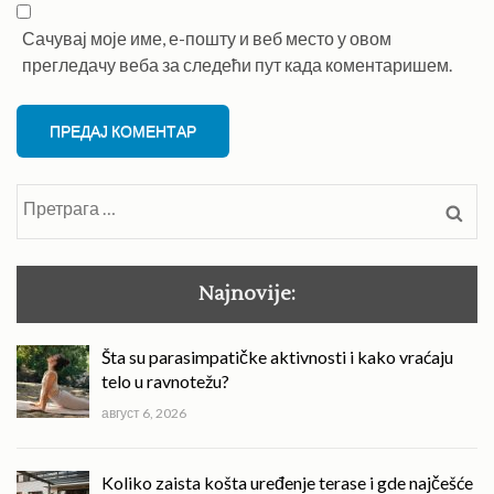
Сачувај моје име, е-пошту и веб место у овом
прегледачу веба за следећи пут када коментаришем.
Претрага
за:
Najnovije:
Šta su parasimpatičke aktivnosti i kako vraćaju
telo u ravnotežu?
август 6, 2026
Koliko zaista košta uređenje terase i gde najčešće