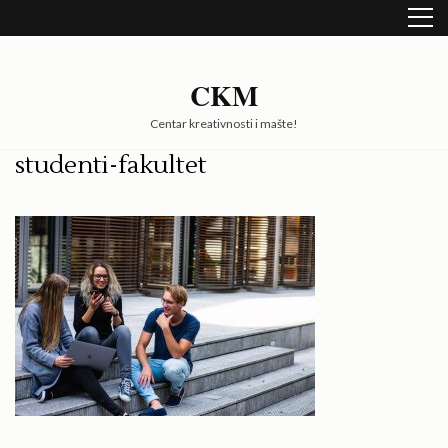
Skip
to
content
(Press
CKM
Enter)
Centar kreativnosti i mašte!
studenti-fakultet