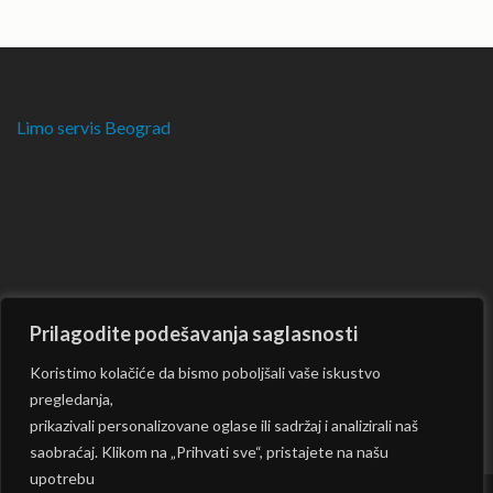
Limo servis Beograd
Prilagodite podešavanja saglasnosti
Koristimo kolačiće da bismo poboljšali vaše iskustvo
pregledanja,
prikazivali personalizovane oglase ili sadržaj i analizirali naš
saobraćaj. Klikom na „Prihvati sve“, pristajete na našu
upotrebu