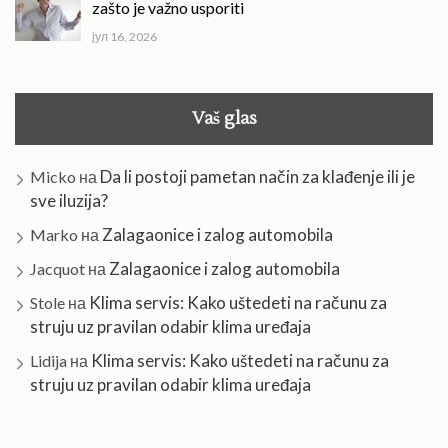
zašto je važno usporiti
јул 16, 2026
Vaš glas
Da li postoji pametan način za klađenje ili je
Micko
на
sve iluzija?
Zalagaonice i zalog automobila
Marko
на
Zalagaonice i zalog automobila
Jacquot
на
Klima servis: Kako uštedeti na računu za
Stole
на
struju uz pravilan odabir klima uređaja
Klima servis: Kako uštedeti na računu za
Lidija
на
struju uz pravilan odabir klima uređaja