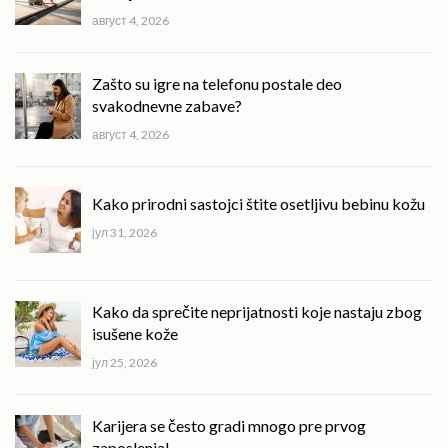
август 4, 2026
Zašto su igre na telefonu postale deo
svakodnevne zabave?
август 4, 2026
Kako prirodni sastojci štite osetljivu bebinu kožu
јул 31, 2026
Kako da sprečite neprijatnosti koje nastaju zbog
isušene kože
јул 25, 2026
Karijera se često gradi mnogo pre prvog
zaposlenja!