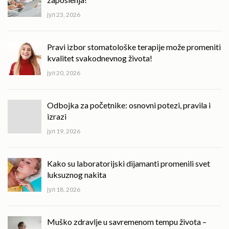
јул 23, 2026
Pravi izbor stomatološke terapije može promeniti
kvalitet svakodnevnog života!
јул 20, 2026
Odbojka za početnike: osnovni potezi, pravila i
izrazi
јул 19, 2026
Kako su laboratorijski dijamanti promenili svet
luksuznog nakita
јул 18, 2026
Muško zdravlje u savremenom tempu života –