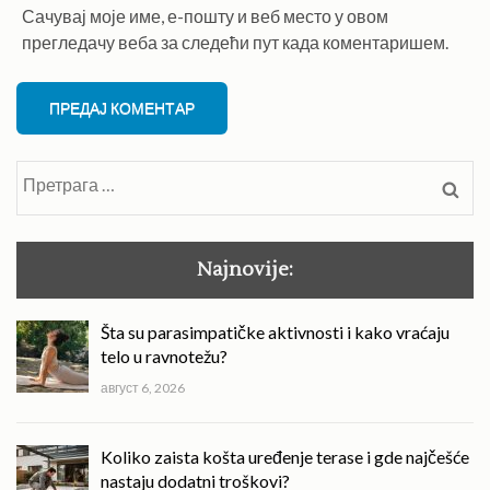
Сачувај моје име, е-пошту и веб место у овом
прегледачу веба за следећи пут када коментаришем.
Претрага
за:
Najnovije:
Šta su parasimpatičke aktivnosti i kako vraćaju
telo u ravnotežu?
август 6, 2026
Koliko zaista košta uređenje terase i gde najčešće
nastaju dodatni troškovi?