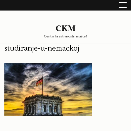
Skip
to
content
(Press
CKM
Enter)
Centar kreativnosti i mašte!
studiranje-u-nemackoj