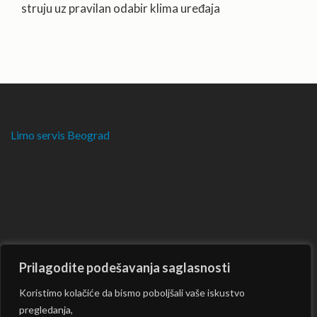
struju uz pravilan odabir klima uređaja
Limo servis Beograd
Prilagodite podešavanja saglasnosti
Koristimo kolačiće da bismo poboljšali vaše iskustvo
pregledanja,