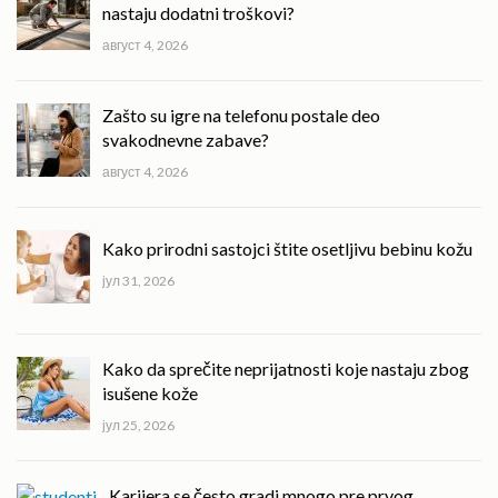
nastaju dodatni troškovi?
август 4, 2026
Zašto su igre na telefonu postale deo
svakodnevne zabave?
август 4, 2026
Kako prirodni sastojci štite osetljivu bebinu kožu
јул 31, 2026
Kako da sprečite neprijatnosti koje nastaju zbog
isušene kože
јул 25, 2026
Karijera se često gradi mnogo pre prvog