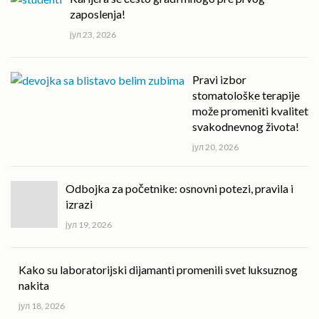
zaposlenja!
јул 23, 2026
Pravi izbor
stomatološke terapije
može promeniti kvalitet
svakodnevnog života!
јул 20, 2026
Odbojka za početnike: osnovni potezi, pravila i
izrazi
јул 19, 2026
Kako su laboratorijski dijamanti promenili svet luksuznog
nakita
јул 18, 2026