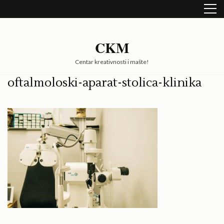
Skip
to
content
(Press
CKM
Enter)
Centar kreativnosti i mašte!
oftalmoloski-aparat-stolica-klinika