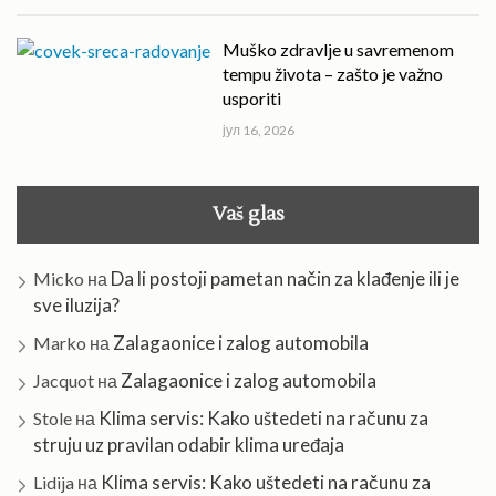
Muško zdravlje u savremenom
tempu života – zašto je važno
usporiti
јул 16, 2026
Vaš glas
Da li postoji pametan način za klađenje ili je
Micko
на
sve iluzija?
Zalagaonice i zalog automobila
Marko
на
Zalagaonice i zalog automobila
Jacquot
на
Klima servis: Kako uštedeti na računu za
Stole
на
struju uz pravilan odabir klima uređaja
Klima servis: Kako uštedeti na računu za
Lidija
на