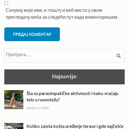
Сачувај моје име, е-пошту и веб место у овом
прегледачу веба за следећи пут када коментаришем.
Претрага
за:
Najnovije:
Šta su parasimpatičke aktivnosti i kako vraćaju
telo u ravnotežu?
август 6, 2026
Koliko zaista košta uređenje terase i gde najčešće