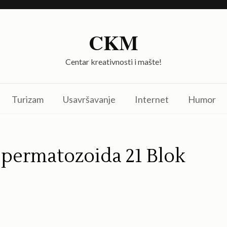
CKM
Centar kreativnosti i mašte!
Turizam
Usavršavanje
Internet
Humor
spermatozoida 21 Blok