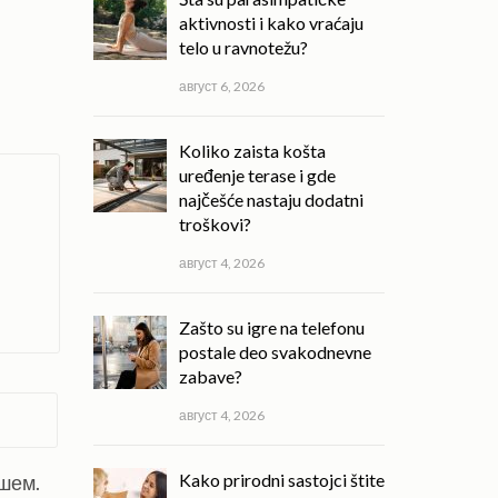
aktivnosti i kako vraćaju
telo u ravnotežu?
август 6, 2026
Koliko zaista košta
uređenje terase i gde
najčešće nastaju dodatni
troškovi?
август 4, 2026
Zašto su igre na telefonu
postale deo svakodnevne
zabave?
август 4, 2026
Kako prirodni sastojci štite
ишем.