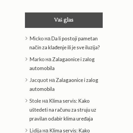
Vaš glas
Micko
на
Da li postoji pametan
način za klađenje ili je sve iluzija?
Marko
на
Zalagaonice i zalog
automobila
Jacquot
на
Zalagaonice i zalog
automobila
Stole
на
Klima servis: Kako
uštedeti na računu za struju uz
pravilan odabir klima uređaja
Lidija
на
Klima servis: Kako