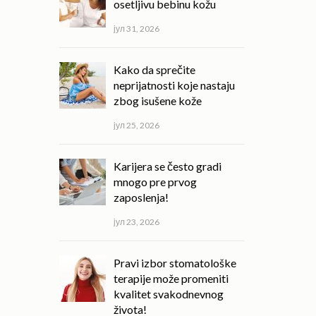
osetljivu bebinu kožu
јул 31, 2026
Kako da sprečite
neprijatnosti koje nastaju
zbog isušene kože
јул 25, 2026
Karijera se često gradi
mnogo pre prvog
zaposlenja!
јул 23, 2026
Pravi izbor stomatološke
terapije može promeniti
kvalitet svakodnevnog
života!