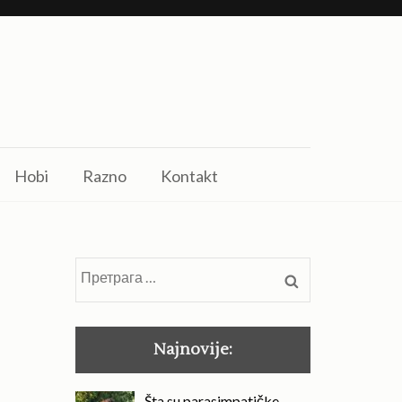
Hobi
Razno
Kontakt
Претрага
за:
Najnovije:
Šta su parasimpatičke