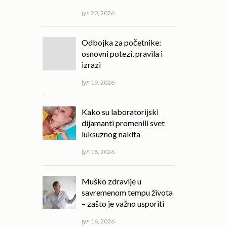
јул 20, 2026
Odbojka za početnike:
osnovni potezi, pravila i
izrazi
јул 19, 2026
Kako su laboratorijski
dijamanti promenili svet
luksuznog nakita
јул 18, 2026
Muško zdravlje u
savremenom tempu života
– zašto je važno usporiti
јул 16, 2026